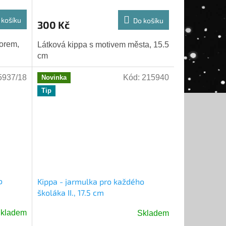
 košíku
Do košíku
300 Kč
orem,
Látková kippa s motivem města, 15.5
cm
5937/18
Kód:
215940
Novinka
Tip
o
Kippa - jarmulka pro každého
školáka II., 17.5 cm
kladem
Skladem