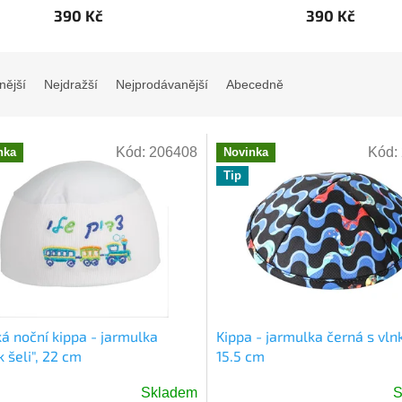
390 Kč
390 Kč
nější
Nejdražší
Nejprodávanější
Abecedně
Kód:
206408
Kód:
nka
Novinka
Tip
á noční kippa - jarmulka
Kippa - jarmulka černá s vln
k šeli", 22 cm
15.5 cm
Skladem
S