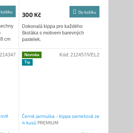
 košíku
Do košíku
300 Kč
všechny
Dokonalá kippa pro každého
h
školáka s motivem barevných
 18 cm
pastelek.
214347
Kód:
212457/VEL2
Novinka
Tip
čové
Černá jarmulka - kippa sametová ze
4 kusů
PREMIUM