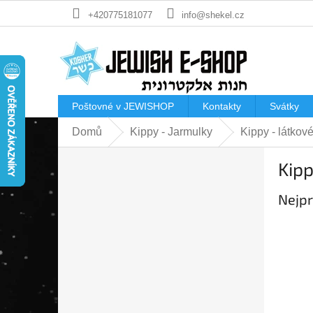
Přejít
+420775181077
info@shekel.cz
na
obsah
Poštovné v JEWISHOP
Kontakty
Svátky
Domů
Kippy - Jarmulky
Kippy - látkov
P
Kipp
o
s
Nejpr
t
r
a
n
n
í
p
a