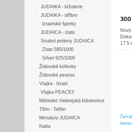
JUDAIKA - bižuterie
JUDAIKA - stříbro
300
Izraelské šperky
Nový
JUDAICA - zlato
Dokon
Snubní prsteny JUDAICA
17.5 
Zlato 585/1000
Silver 925/1000
Židovské kořenky
Židovské pexeso
Vlajka - Izrael
Vlajka PEACE!!
Mikledet: Hebrejská klávesnice
Tfilin - Tefilin
Černá
Miniatury JUDAICA
bare
Natla