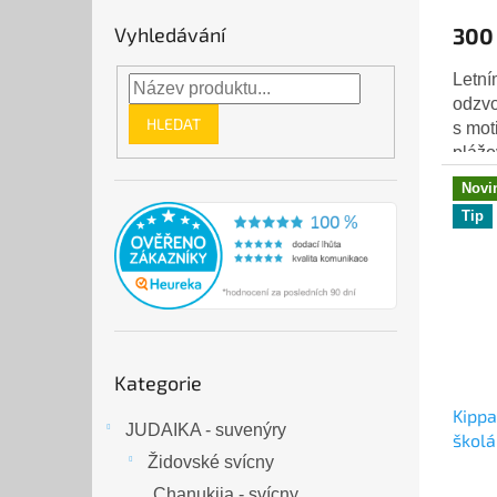
300
Vyhledávání
Letní
odzvo
HLEDAT
s mot
plážo
alesp
Novi
na po
Tip
Přeskočit
Kategorie
kategorie
Kippa
JUDAIKA - suvenýry
školák
Židovské svícny
Chanukija - svícny