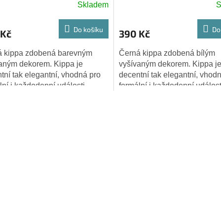
Skladem
S
Do košíku
Do
 Kč
390 Kč
á kippa zdobená barevným
Černá kippa zdobená bílým
aným dekorem. Kippa je
vyšívaným dekorem. Kippa j
tní tak elegantní, vhodná pro
decentní tak elegantní, vhod
lní i každodenní události.
formální i každodenní událost
ost: 20
Velikost: 20
O
v
l
á
d
a
c
í
p
r
v
k
y