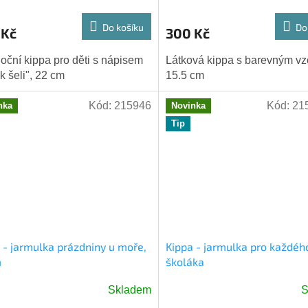
Do košíku
Do
 Kč
300 Kč
noční kippa pro děti s nápisem
Látková kippa s barevným vz
k šeli", 22 cm
15.5 cm
Kód:
215946
Kód:
21
nka
Novinka
Tip
 - jarmulka prázdniny u moře,
Kippa - jarmulka pro každéh
m
školáka
Skladem
S