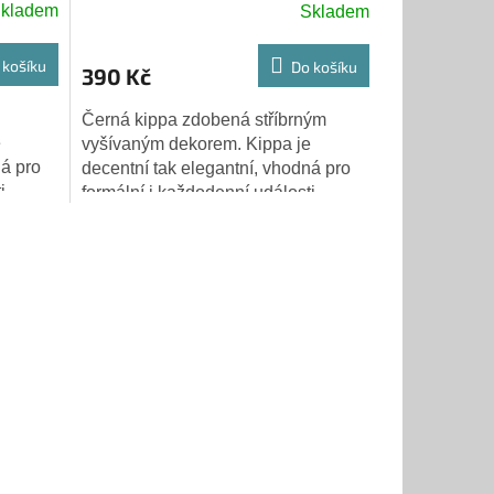
kladem
Skladem
 košíku
Do košíku
390 Kč
Černá kippa zdobená stříbrným
e
vyšívaným dekorem. Kippa je
ná pro
decentní tak elegantní, vhodná pro
i.
formální i každodenní události.
Velikost: 20