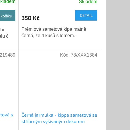
kladem
Skladem
DETAIL
 košíku
350 Kč
Prémiová sametová kipa matně
ého
černá, ze 4 kusů s lemem.
lu či
219489
Kód:
78/XXX1384
tová s
Černá jarmulka - kippa sametová se
stříbrným vyšívaným dekorem