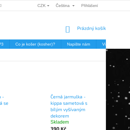
CZK
Čeština
CH ÚDAJŮ
DÁRKOVÉ KUPONY
POŠTOVNÉ V JEWISHOP
Přihlášení
NÁKUPNÍ
Prázdný košík
KOŠÍK
P3
Co je košer (kosher)?
Napište nám
Virtualní prohl
 -
Černá jarmulka -
á se
kippa sametová s
bílým vyšívaným
dekorem
Skladem
390 Kč