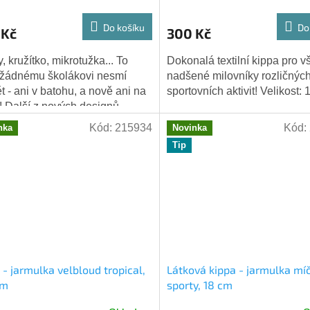
Do košíku
Do
 Kč
300 Kč
, kružítko, mikrotužka... To
Dokonalá textilní kippa pro 
 žádnému školákovi nesmí
nadšené milovníky rozličnýc
t - ani v batohu, a nově ani na
sportovních aktivit! Velikost:
! Další z nových designů
lek skladem. Velikost 18 cm
Kód:
215934
Kód:
nka
Novinka
Tip
 - jarmulka velbloud tropical,
Látková kippa - jarmulka mí
cm
sporty, 18 cm