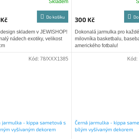
Skladem
S
Do košíku
Do
 Kč
300 Kč
 design skladem v JEWISHOP!
Dokonalá jarmulka pro každ
alý nádech exotiky, velikost
milovníka basketbalu, baseba
cm
amerického fotbalu!
Kód:
78/XXX1385
Kód:
 jarmulka - kippa sametová s
Černá jarmulka - kippa same
vným vyšívaným dekorem
bílým vyšívaným dekorem