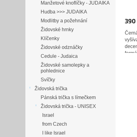
Manžetové knoflíčky - JUDAIKA
Hudba >>> JUDAIKA
390
Modlitby a požehnání
Židovské hrnky
Čern
Klíčenky
vyšív
decen
Židovské odznáčky
formá
Cedule - Judaica
Velik
Židovské samolepky a
pohlednice
Svíčky
Židovská trička
Pánská trička s límečkem
Židovská trička - UNISEX
Israel
from Czech
I like Israel