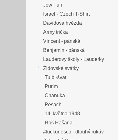
Jew Fun
Israel - Czech T-Shirt
Davidova hvězda
Army trička
Vincent - pánská
Benjamin - pánská
Lauderovy školy - Lauderky
Źidovské svátky
Tu bi-švat
Purim
Chanuka
Pesach
14. května 1948
Roš Hašana
#fuckunesco - dlouhý rukáv