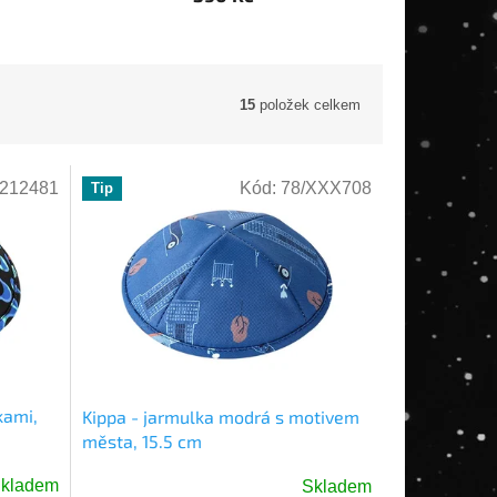
15
položek celkem
212481
Kód:
78/XXX708
Tip
kami,
Kippa - jarmulka modrá s motivem
města, 15.5 cm
kladem
Skladem