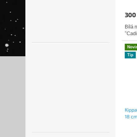
300
Bílá 
"Cadi
Novi
Tip
Kippa
18 c