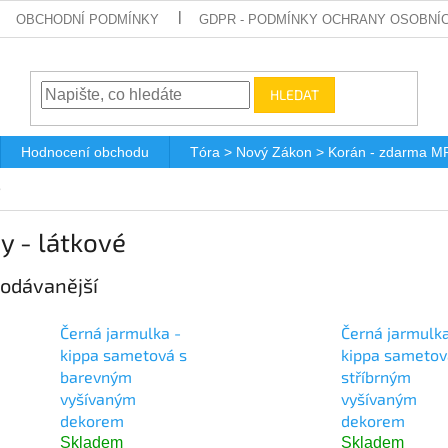
OBCHODNÍ PODMÍNKY
GDPR - PODMÍNKY OCHRANY OSOBNÍ
HLEDAT
Hodnocení obchodu
Tóra > Nový Zákon > Korán - zdarma M
é
y - látkové
odávanější
Černá jarmulka -
Černá jarmulka
kippa sametová s
kippa sametov
barevným
stříbrným
vyšívaným
vyšívaným
dekorem
dekorem
Skladem
Skladem