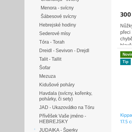
Menora - svícny
300
Šábesové svícny
Hebrejské hodiny
Nůžky
přeci
Sederové mísy
chybě
Tóra - Torah
hlavě
Dreidl - Sevivon - Drejdl
jarmu
Novi
Talit - Tallit
Tip
Šofar
Mezuza
Kidušové poháry
Havdala (svícny, kořenky,
pohárky, či sety)
JAD - Ukazovátko na Tóru
Kippa
Přívěšek Vaše jméno -
17.5 
HEBREJSKY
JUDAIKA - Šperky