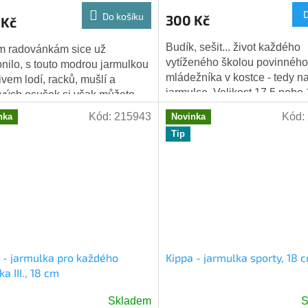
Do košíku
300 Kč
 Kč
Budík, sešit... život každého
m radovánkám sice už
vytíženého školou povinného
nilo, s touto modrou jarmulkou
mládežníka v kostce - tedy n
ivem lodí, racků, mušlí a
jarmulce. Velikost 17.5 nebo
vých osušek si však můžete
oň trochu ty krásné slunné dny
Kód:
215943
Kód:
nka
Novinka
břeží...
Tip
 - jarmulka pro každého
Kippa - jarmulka sporty, 18 
a III., 18 cm
Skladem
S