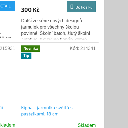
DETAIL
Do košíku
300 Kč
Další ze série nových designů
jarmulek pro všechny školou
a
povinné! Školní batoh, žlutý školní
 18 cm.
autobus, k svačině banán, dobré
známky... běžný den? Ano, ale také
215931
Kód:
214341
Novinka
potisk našich...
Tip
cm
Kippa - jarmulka světlá s
pastelkami, 18 cm
kladem
Skladem