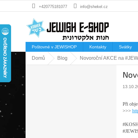
Přejít
+420775181077
info@shekel.cz
na
obsah
Poštovné v JEWISHOP
Kontakty
Svátky
Domů
Blog
Novoroční AKCE na #JE
P
Nov
o
s
13.10.
t
r
a
Při ob
n
>>>
ht
n
í
#KOSH
p
#JEWI
a