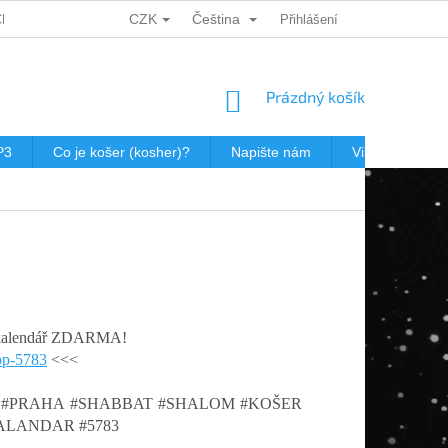
CZK
Čeština
CH ÚDAJŮ
DÁRKOVÉ KUPONY
POŠTOVNÉ V JEWISHOP
Přihlášení
NÁKUPNÍ
Prázdný košík
KOŠÍK
P3
Co je košer (kosher)?
Napište nám
Virtualní prohl
m kalendář ZDARMA!
op-5783
<<<
E #PRAHA #SHABBAT #SHALOM #KOŠER
ALANDAR #5783