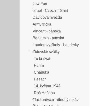
Jew Fun
Israel - Czech T-Shirt
Davidova hvězda
Army trička
Vincent - pánská
Benjamin - pánská
Lauderovy školy - Lauderky
Źidovské svátky
Tu bi-švat
Purim
Chanuka
Pesach
14. května 1948
Roš Hašana
#fuckunesco - dlouhý rukáv