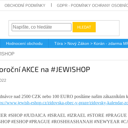
OBCHODNÍ PODMÍNKY
GDPR - PODMÍNKY OCHRANY OSOBNÍ
HLEDAT
Hodnocení obchodu
Tóra > Nový Zákon > Korán - zdarma M
WISHOP
oroční AKCE na #JEWISHOP
2022
jednávce nad 2500 CZK nebo 100 EURO posíláme našim zákazníků
tps://www.jewish-eshop.
cz/zidovska-obec-v-praze/
zidovsky-kalendar-z
ER #SHOP #JUDAICA #ISRAEL #IZRAEL #STORE #PRAGU
SHOP #ESHOP #PRAGUE #ROSHHASHANAH #NEWYEAR #C