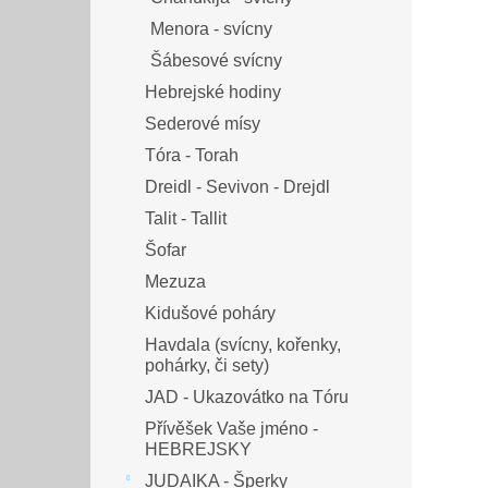
Menora - svícny
Šábesové svícny
Hebrejské hodiny
Sederové mísy
Tóra - Torah
Dreidl - Sevivon - Drejdl
Talit - Tallit
Šofar
Mezuza
Kidušové poháry
Havdala (svícny, kořenky,
pohárky, či sety)
JAD - Ukazovátko na Tóru
Přívěšek Vaše jméno -
HEBREJSKY
JUDAIKA - Šperky