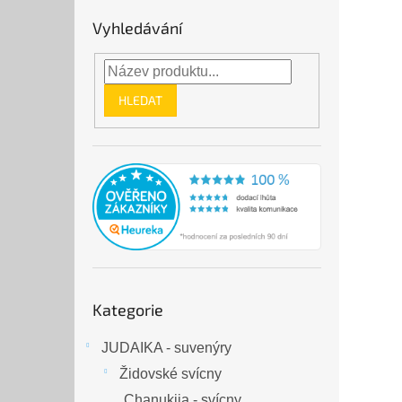
Vyhledávání
HLEDAT
Přeskočit
Kategorie
kategorie
JUDAIKA - suvenýry
Židovské svícny
Chanukija - svícny