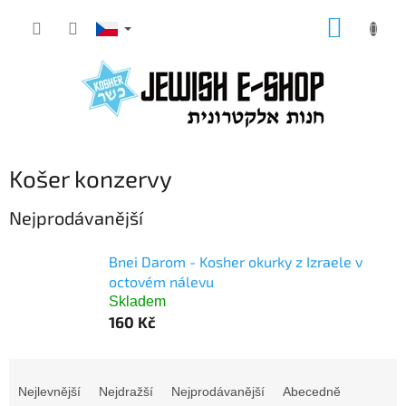
Přejít
NÁKUP
na
KOŠÍK
obsah
Košer konzervy
Nejprodávanější
Bnei Darom - Kosher okurky z Izraele v
octovém nálevu
Skladem
160 Kč
Ř
a
Nejlevnější
Nejdražší
Nejprodávanější
Abecedně