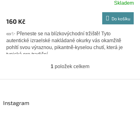
Skladem
Do košíku
160 Kč
🥒✨ Přeneste se na blízkovýchodní tržiště! Tyto
autentické izraelské nakládané okurky vás okamžitě
pohltí svou výraznou, pikantně-kyselou chutí, která je
typická pro tradiční...
1
položek celkem
O
v
l
Z
á
á
d
p
a
a
Instagram
c
t
í
í
p
r
v
k