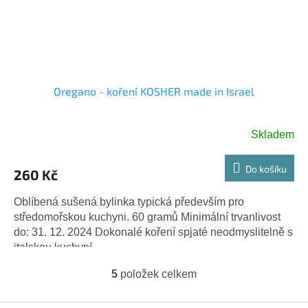
Oregano - koření KOSHER made in Israel
Skladem
Do košíku
260 Kč
Oblíbená sušená bylinka typická především pro
středomořskou kuchyni. 60 gramů Minimální trvanlivost
do: 31. 12. 2024 Dokonalé koření spjaté neodmyslitelně s
italskou kuchyní -...
5
položek celkem
O
v
l