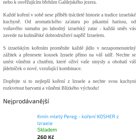
nebo k osvěžujícím břehům Galilejského jezera.
Každé koření v sobě nese příběh tisícileté historie a tradice izraelské
kuchyně. Od aromatického za'ataru po pikantní harissu, od
voňavého sumahu po lahodný izraelský zatar - každá směs vás
zavede na kulinářské dobrodružství napříč Izraelem.
S izraelským kořením proměníte každé jídlo v nezapomenutelný
zážitek a přenesete kousek Izraele přímo na váš talíř. Nechte se
unést vůněmi a chutěmi, které oživí vaše smysly a obohatí váš
jídelníček o nové, vzrušující kombinace.
Dopřejte si to nejlepší koření z Izraele a nechte svou kuchyni
rozkvetout barvami a vůněmi Blízkého východu!
Nejprodávanější
Kmín mletý Pereg - koření KOSHER z
Izraele
Skladem
260 Kč