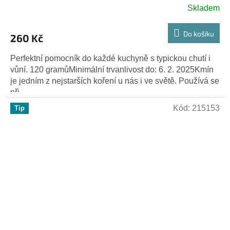
Skladem
Do košíku
260 Kč
Perfektní pomocník do každé kuchyně s typickou chutí i
vůní. 120 gramůMinimální trvanlivost do: 6. 2. 2025Kmín
je jedním z nejstarších koření u nás i ve světě. Používá se
při...
Kód:
215153
Tip