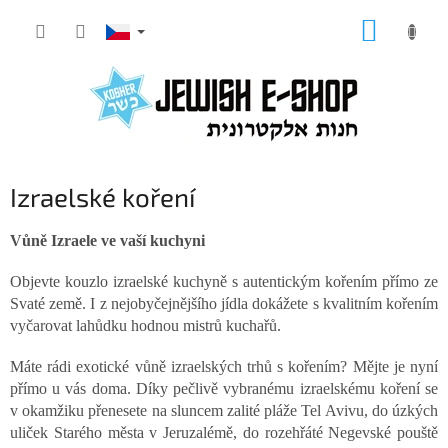
Přejít
NÁKUP
na
KOŠÍK
obsah
Izraelské koření
Vůně Izraele ve vaší kuchyni
Objevte kouzlo izraelské kuchyně s autentickým kořením přímo ze
Svaté země. I z nejobyčejnějšího jídla dokážete s kvalitním kořením
vyčarovat lahůdku hodnou mistrů kuchařů.
Máte rádi exotické vůně izraelských trhů s kořením? Mějte je nyní
přímo u vás doma. Díky pečlivě vybranému izraelskému koření se
v okamžiku přenesete na sluncem zalité pláže Tel Avivu, do úzkých
uliček Starého města v Jeruzalémě, do rozehřáté Negevské pouště