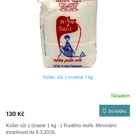
p
d
i
u
s
k
p
t
r
ů
o
d
u
k
t
ů
Košer sůl z Izraele 1 kg
Skladem
Do košíku
130 Kč
Košer sůl z Izraele 1 kg - z Rudého moře. Minimální
trvanlivost do 8.3.2026.