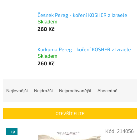
Česnek Pereg - koření KOSHER z Izraele
Skladem
260 Kč
Kurkuma Pereg - koření KOSHER z Izraele
Skladem
260 Kč
Ř
a
Nejlevnější
Nejdražší
Nejprodávanější
Abecedně
z
e
n
OTEVŘÍT FILTR
í
p
V
r
Kód:
214056
Tip
ý
o