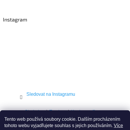
Z
á
á
d
p
a
a
Instagram
c
t
í
í
p
r
v
k
y
v
ý
p
i
s
u
Sledovat na Instagramu
Shekel.cz
Torah.cz
Kosher-coffee.cz
Tento web používá soubory cookie. Dalším procházením
tohoto webu vyjadřujete souhlas s jejich používáním.
Více