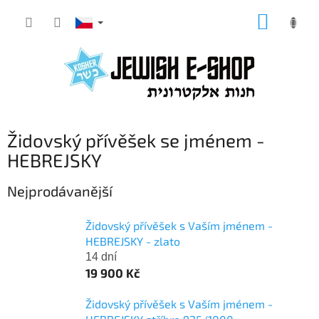
Přejít
NÁKUP
na
KOŠÍK
obsah
Židovský přívěšek se jménem -
HEBREJSKY
Nejprodávanější
Židovský přívěšek s Vaším jménem -
HEBREJSKY - zlato
14 dní
19 900 Kč
Židovský přívěšek s Vaším jménem -