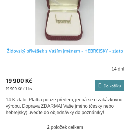
Židovský přívěšek s Vaším jménem - HEBREJSKY - zlato
14 dní
Průměrné
hodnocení
19 900 Kč
produktu
Do košíku
Měrná
19 900 Kč / 1 ks
je
cena:
5,0
14 K zlato. Platba pouze předem, jedná se o zakázkovou
z
výrobu. Doprava ZDARMA! Vaše jméno (česky nebo
5
hebrejsky) uveďte do objednávky do poznámky!
hvězdiček.
2
položek celkem
O