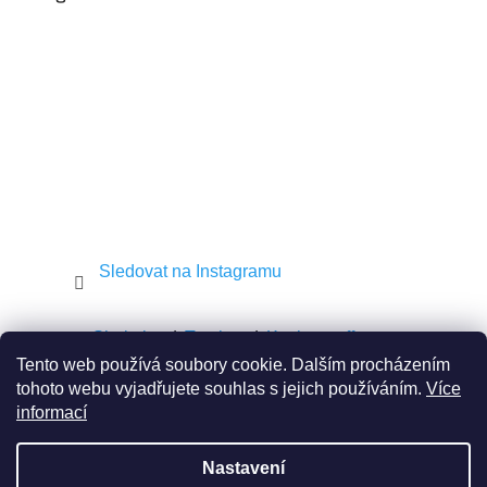
t
í
Sledovat na Instagramu
Shekel.cz
Torah.cz
Kosher-coffee.cz
Tento web používá soubory cookie. Dalším procházením
tohoto webu vyjadřujete souhlas s jejich používáním.
Více
informací
Vytvořil Shoptet
Nastavení