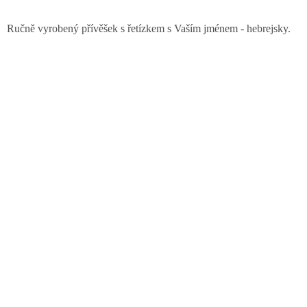
v
l
Ručně vyrobený přívěšek s řetízkem s Vaším jménem - hebrejsky.
á
d
a
c
í
p
r
v
k
y
v
ý
p
i
s
u