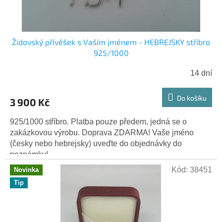
k
t
ů
Židovský přívěšek s Vaším jménem - HEBREJSKY stříbro
925/1000
14 dní
Průměrné
hodnocení
produktu
Do košíku
3 900 Kč
je
5,0
925/1000 stříbro. Platba pouze předem, jedná se o
z
zakázkovou výrobu. Doprava ZDARMA! Vaše jméno
5
(česky nebo hebrejsky) uveďte do objednávky do
hvězdiček.
poznámky!
Kód:
38451
Novinka
Tip