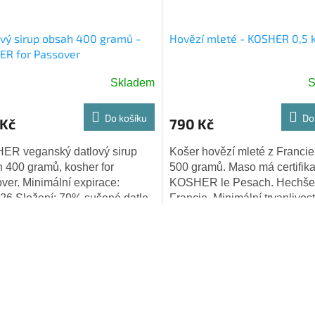
vý sirup obsah 400 gramů -
Hovězí mleté - KOSHER 0,5 
ER for Passover
Skladem
S
Do košíku
Do
 Kč
790 Kč
ER veganský datlový sirup
Košer hovězí mleté z Francie
 400 gramů, kosher for
500 gramů. Maso má certifika
ver. Minimální expirace:
KOSHER le Pesach. Hechše
26 Složení: 79% sušené datle,
Francie. Minimální trvanlivost
 voda (produkty kontrolovaného
7. 2027 Zamraženo dne 5. 1. 
O
gického...
v
l
á
d
a
c