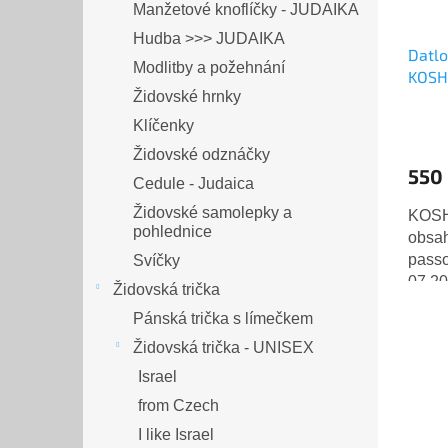
Manžetové knoflíčky - JUDAIKA
Hudba >>> JUDAIKA
Datlo
Modlitby a požehnání
KOSH
Židovské hrnky
Klíčenky
Židovské odznáčky
550
Cedule - Judaica
Židovské samolepky a
KOSH
pohlednice
obsah
passo
Svíčky
07.20
Židovská trička
pitná
Pánská trička s límečkem
ekolo
Židovská trička - UNISEX
Israel
from Czech
I like Israel