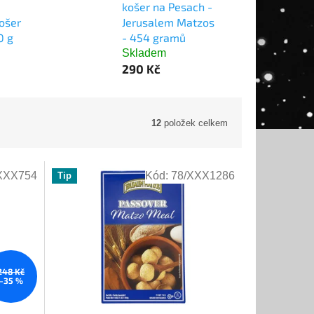
á
košer na Pesach -
ošer
Jerusalem Matzos
0 g
- 454 gramů
Skladem
290 Kč
12
položek celkem
XXX754
Kód:
78/XXX1286
Tip
248 Kč
–35 %