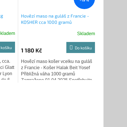
–19 %
kg
Hovězí maso na guláš z Francie -
KOSHER cca 1000 gramů
kladem
Skladem
 košíku
Do košíku
1 180 Kč
, cca.
Hovězí maso košer vcelku na guláš
ci Glatt
z Francie - Košer Halak Beit Yosef
r Lyon
Přibližná váha 1000 gramů
 do 6.
Zamraženo 01.04.2025 Spotřebujte
2027...
do 1.04.2027 Poštovné:Osobní...