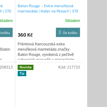
vá
Baton Rouge – Extra meruňková
h | 370
marmeláda | Košer na Pesach | 370
g
kladem
Skladem
Průměrné
hodnocení
produktu
 košíku
Do košíku
360 Kč
je
5,0
Prémiová francouzská extra
z
 Baton
meruňková marmeláda značky
5
Baton Rouge, vyrobená z pečlivě
hvězdiček.
ím
vybraných meruněk s minimálním
přídavkem cukru a ovocného
208313
Kód:
217710
Novinka
.
pektinu. Produkt nese košer...
Tip