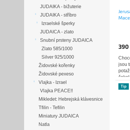
JUDAIKA - bižuterie
Jeru
JUDAIKA - stříbro
Maces
Izraelské šperky
Košer
Prům
JUDAICA - zlato
hodn
Snubní prsteny JUDAICA
produ
390
Zlato 585/1000
je
5,0
Silver 925/1000
Choc
z
jsou 
Židovské kořenky
5
potaž
Židovské pexeso
hvězd
čokol
Vlajka - Izrael
čokol
Tip
získa
Vlajka PEACE!!
Mikledet: Hebrejská klávesnice
Tfilin - Tefilin
Miniatury JUDAICA
Natla