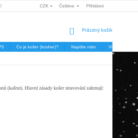
CZK
Čeština
CH ÚDAJŮ
DÁRKOVÉ KUPONY
POŠTOVNÉ V JEWISHOP
Přihlášení
NÁKUPNÍ
Prázdný košík
KOŠÍK
P3
Co je košer (kosher)?
Napište nám
Virtualní prohl
nů (kašrut). Hlavní zásady košer stravování zahrnují: