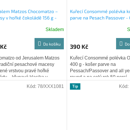
salem Matzos Chocomatzo –
Kuřecí Consommé polévka k
y v hořké čokoládě 156 g -
parve na Pesach Passover -
 na Pesach
400g
Skladem
S
ěrné
ocení
ktu
Do košíku
Do
 Kč
390 Kč
omatzo od Jerusalem Matzos
Kuřecí Consommé polévka 
tradiční pesachové macesy
400 g - košer parve na
ené vrstvou pravé hořké
Pessach/Passover and all ye
iček.
ády – křupavá klasika v
round a na celý rok 50 porcí
ádovém kabátku, která si
polévkové směsi 400g Složen
Kód:
78/XXX1081
Kód:
Tip
la srdce milovníků...
brambor, škrob, glutamát...