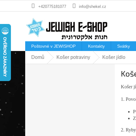
Přejít
+420775181077
info@shekel.cz
na
obsah
Poštovné v JEWISHOP
Kontakty
Svátky
Domů
Košer potraviny
Košer jídlo
P
Koše
o
s
t
Košer j
r
1. Povo
a
n
P
n
Z
í
p
2. Ryby
a