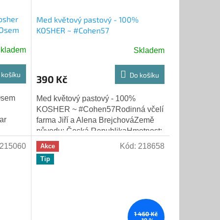
osher
Med květový pastový - 100%
 Osem
KOSHER ~ #Cohen57
kladem
Skladem
 košíku
Do košíku
390 Kč
Osem
Med květový pastový - 100%
KOSHER ~ #Cohen57Rodinná včelí
ar
farma Jiří a Alena BrejchováZemě
původu: Česká RepublikaHmotnost:
í: Sůl,
950 gMin. trvanlivost: 31.12.2026
215060
Kód:
218658
Akce
Tip
1 460 Kč