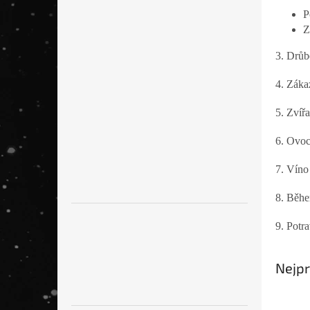
n
P
e
Z
l
3. Drůb
4. Záka
5. Zvířa
6. Ovoc
7. Víno
8. Běhe
9. Potr
Chat
Nejpr
textare