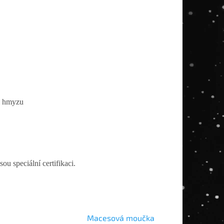
li hmyzu
u speciální certifikaci.
Macesová moučka