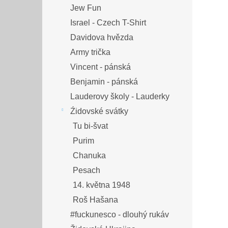
Jew Fun
Israel - Czech T-Shirt
Davidova hvězda
Army trička
Vincent - pánská
Benjamin - pánská
Lauderovy školy - Lauderky
Źidovské svátky
Tu bi-švat
Purim
Chanuka
Pesach
14. května 1948
Roš Hašana
#fuckunesco - dlouhý rukáv