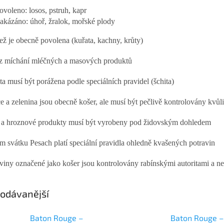
ovoleno: losos, pstruh, kapr
akázáno: úhoř, žralok, mořské plody
ež je obecně povolena (kuřata, kachny, krůty)
z míchání mléčných a masových produktů
ta musí být porážena podle speciálních pravidel (šchita)
e a zelenina jsou obecně košer, ale musí být pečlivě kontrolovány kvů
 a hroznové produkty musí být vyrobeny pod židovským dohledem
m svátku Pesach platí speciální pravidla ohledně kvašených potravin
aviny označené jako košer jsou kontrolovány rabínskými autoritami a neso
odávanější
a
Baton Rouge –
Baton Rouge –