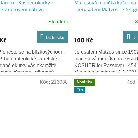
Darom - Kosher okurky z
Macesová moučka košer na
le v octovém nálevu
- Jerusalem Matzos - 454 g
loňská
Skladem
S
Do košíku
Do
 Kč
160 Kč
řeneste se na blízkovýchodní
Jerusalem Matzos since 1902
ě! Tyto autentické izraelské
macesová moučka na Pesac
dané okurky vás okamžitě
KOSHER for Passover - 454
í svou výraznou, pikantně-
Minimální expirace: 2.2.2026
ou chutí, která je typická pro
Kód:
213088
Kód:
Novinka
ní...
Tip