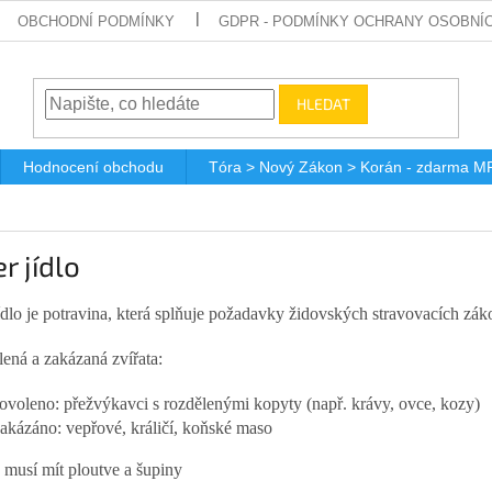
OBCHODNÍ PODMÍNKY
GDPR - PODMÍNKY OCHRANY OSOBNÍ
HLEDAT
Hodnocení obchodu
Tóra > Nový Zákon > Korán - zdarma M
r jídlo
ídlo je potravina, která splňuje požadavky židovských stravovacích záko
lená a zakázaná zvířata:
ovoleno: přežvýkavci s rozdělenými kopyty (např. krávy, ovce, kozy)
akázáno: vepřové, králičí, koňské maso
 musí mít ploutve a šupiny