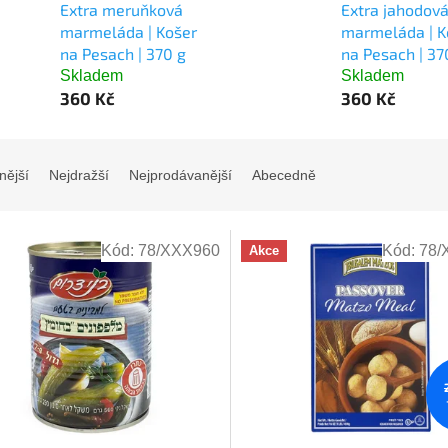
Extra meruňková
Extra jahodov
marmeláda | Košer
marmeláda | K
na Pesach | 370 g
na Pesach | 37
Skladem
Skladem
360 Kč
360 Kč
nější
Nejdražší
Nejprodávanější
Abecedně
Kód:
78/XXX960
Kód:
78/
Akce