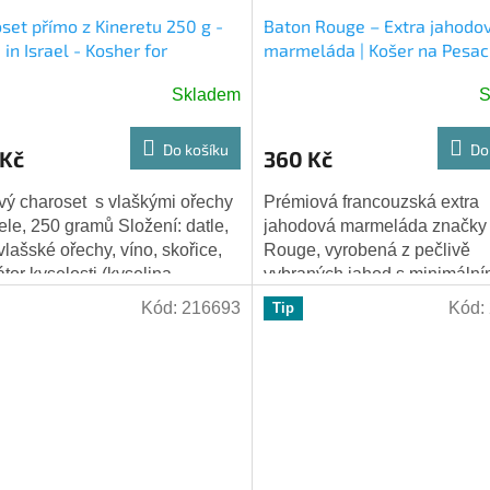
set přímo z Kineretu 250 g -
Baton Rouge – Extra jahodo
in Israel - Kosher for
marmeláda | Košer na Pesac
over
g
Skladem
S
Do košíku
Do
 Kč
360 Kč
vý charoset s vlaškými ořechy
Prémiová francouzská extra
aele, 250 gramů Složení: datle,
jahodová marmeláda značky
 vlašské ořechy, víno, skořice,
Rouge, vyrobená z pečlivě
átor kyselosti (kyselina
vybraných jahod s minimáln
nová), konzervant...
přídavkem cukru a ovocného
Kód:
216693
Kód:
Tip
pektinu. Produkt nese košer..