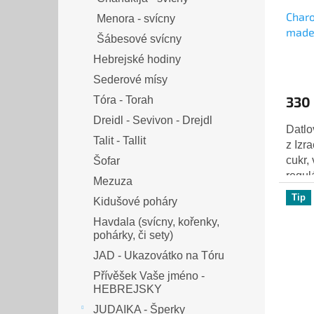
Charo
Menora - svícny
made 
Šábesové svícny
Pass
Hebrejské hodiny
Sederové mísy
330
Tóra - Torah
Dreidl - Sevivon - Drejdl
Datlo
Talit - Tallit
z Izr
cukr,
Šofar
regul
Mezuza
citro
Tip
Kidušové poháry
Havdala (svícny, kořenky,
pohárky, či sety)
JAD - Ukazovátko na Tóru
Přívěšek Vaše jméno -
HEBREJSKY
JUDAIKA - Šperky