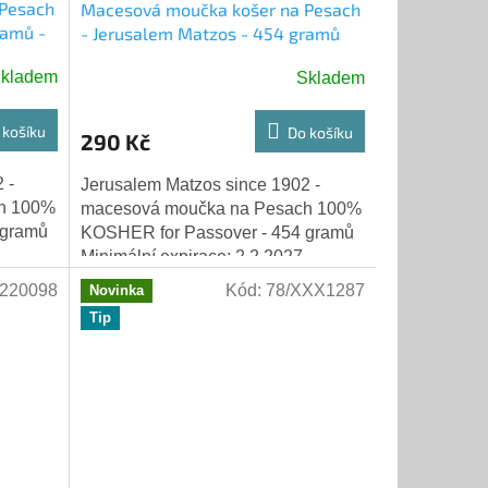
 Pesach
Macesová moučka košer na Pesach
ramů -
- Jerusalem Matzos - 454 gramů
kladem
Skladem
 košíku
Do košíku
290 Kč
 -
Jerusalem Matzos since 1902 -
h 100%
macesová moučka na Pesach 100%
 gramů
KOSHER for Passover - 454 gramů
Minimální expirace: 2.2.2027
220098
Kód:
78/XXX1287
Novinka
Tip