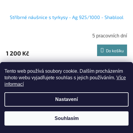
Stříbrné náušnice s tyrkysy - Ag 925/1000 - Shablool
5 pracovních dní
Do košíku
1 200 Kč
Jemné stříbrné náušnice - pecky - zdobené uprostřed
Tento web používá soubory cookie. Dalším procházením
jedním kulatým kamínkem. Kamínek je vsazený do širšího
tohoto webu vyjadřujete souhlas s jejich používáním.
Více
stříbrného rámečku, který má nepravidelný tvar vlny.
informací
Kámen: tyrkys –...
Kód:
E0649GR
Nastavení
Souhlasím