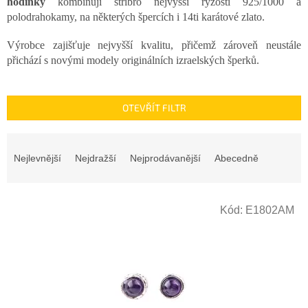
hodinky
kombinují stříbro nejvyšší ryzosti 925/1000 a
polodrahokamy, na některých špercích i 14ti karátové zlato.
Výrobce zajišťuje nejvyšší kvalitu, přičemž zároveň neustále
přichází s novými modely originálních izraelských šperků.
OTEVŘÍT FILTR
Ř
a
Nejlevnější
Nejdražší
Nejprodávanější
Abecedně
z
e
n
V
Kód:
E1802AM
í
ý
p
p
r
i
o
s
d
p
u
r
k