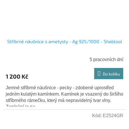
Stříbrné náušnice s ametysty - Ag 925/1000 - Shablool
5 pracovních dní
Do košíku
1 200 Kč
Jemné stříbrné náušnice - pecky - zdobené uprostřed
jedním kulatým kamínkem. Kamínek je vsazený do širšího
stříbrného rámečku, který má nepravidelný tvar vlny.
Zapínání je na...
Kód:
E2524GR