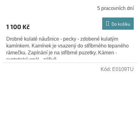
5 pracovních dní
Do košíku
1 100 Kč
Drobné kulaté náušnice - pecky - zdobené kulatým
kamínkem. Kamínek je vsazený do stříbrného tepaného
rámečku. Zapínání je na stříbrné puzetky. Kámen -
syntetický opál - zářivě...
Kód:
E0109TU