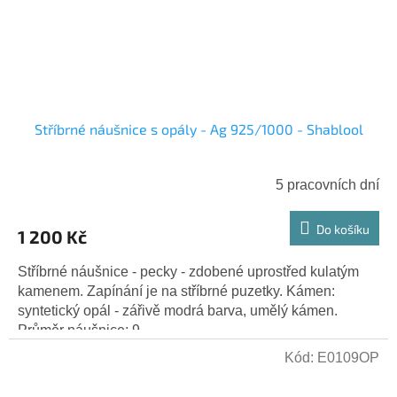
Stříbrné náušnice s opály - Ag 925/1000 - Shablool
5 pracovních dní
Do košíku
1 200 Kč
Stříbrné náušnice - pecky - zdobené uprostřed kulatým
kamenem. Zapínání je na stříbrné puzetky. Kámen:
syntetický opál - zářivě modrá barva, umělý kámen.
Průměr náušnice: 9...
Kód:
E0109OP