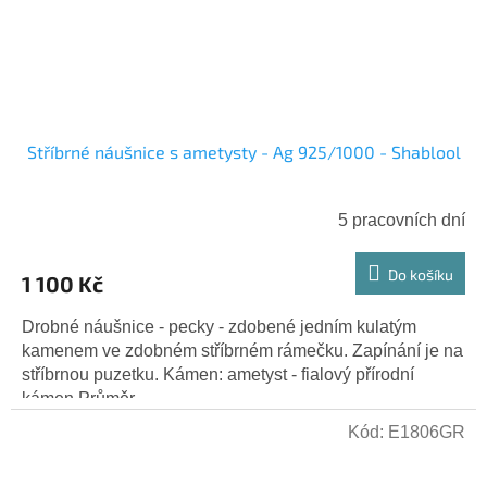
Stříbrné náušnice s ametysty - Ag 925/1000 - Shablool
5 pracovních dní
Do košíku
1 100 Kč
Drobné náušnice - pecky - zdobené jedním kulatým
kamenem ve zdobném stříbrném rámečku. Zapínání je na
stříbrnou puzetku. Kámen: ametyst - fialový přírodní
kámen Průměr...
Kód:
E1806GR