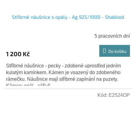
Stříbrné náušnice s opály - Ag 925/1000 - Shablool
5 pracovních dní
Do košíku
1 200 Kč
Stříbrné náušnice - pecky - zdobené uprostřed jedním
kulatým kamínkem. Kámen je vsazený do zdobeného
rámečku. Náušnice mají stříbrné zapínání na puzety.
Kámen: opál - zářivě...
Kód:
E2524OP