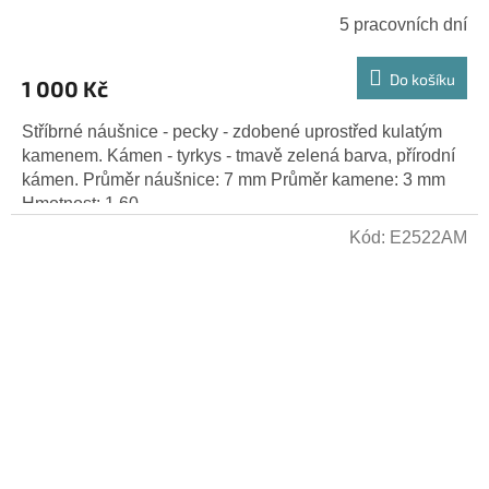
5 pracovních dní
Do košíku
1 000 Kč
Stříbrné náušnice - pecky - zdobené uprostřed kulatým
kamenem. Kámen - tyrkys - tmavě zelená barva, přírodní
kámen. Průměr náušnice: 7 mm Průměr kamene: 3 mm
Hmotnost: 1,60...
Kód:
E2522AM