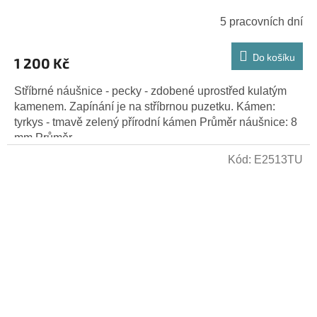
5 pracovních dní
Do košíku
1 200 Kč
Stříbrné náušnice - pecky - zdobené uprostřed kulatým
kamenem. Zapínání je na stříbrnou puzetku. Kámen:
tyrkys - tmavě zelený přírodní kámen Průměr náušnice: 8
mm Průměr...
Kód:
E2513TU