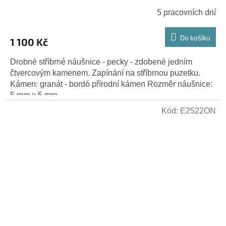
5 pracovních dní
Do košíku
1 100 Kč
Drobné stříbrné náušnice - pecky - zdobené jedním
čtvercovým kamenem. Zapínání na stříbrnou puzetku.
Kámen: granát - bordó přírodní kámen Rozměr náušnice:
5 mm x 5 mm...
Kód:
E2522ON