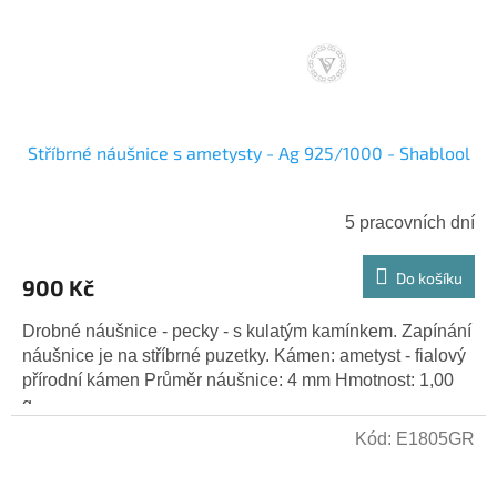
o
t
d
ů
u
k
t
ů
Stříbrné náušnice s ametysty - Ag 925/1000 - Shablool
5 pracovních dní
Do košíku
900 Kč
Drobné náušnice - pecky - s kulatým kamínkem. Zapínání
náušnice je na stříbrné puzetky. Kámen: ametyst - fialový
přírodní kámen Průměr náušnice: 4 mm Hmotnost: 1,00
g...
Kód:
E1805GR