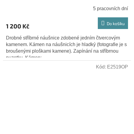
5 pracovních dní
Do košíku
1 200 Kč
Drobné stříbrné náušnice zdobené jedním čtvercovým
kamenem. Kámen na náušnicích je hladký (fotografie je s
broušenými ploškami kamene). Zapínání na stříbrnou
puzetku. Kámen:...
Kód:
E2519OP