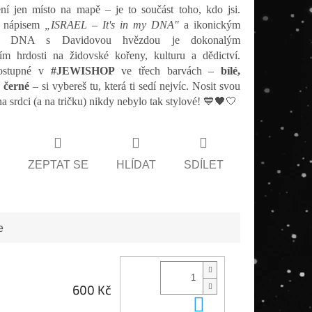
ení jen místo na mapě – je to součást toho, kdo jsi.
s nápisem
„ISRAEL – It's in my DNA"
a ikonickým
m DNA s Davidovou hvězdou je dokonalým
ím hrdosti na židovské kořeny, kulturu a dědictví.
ostupné v
#JEWISHOP
ve třech barvách –
bílé,
 černé
– si vybereš tu, která ti sedí nejvíc. Nosit svou
na srdci (a na tričku) nikdy nebylo tak stylové! 💙🖤🤍
ZEPTAT SE
HLÍDAT
SDÍLET
e
600 Kč
Do košíku