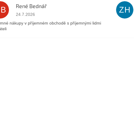
René Bednář
RB
ZH
Hodnocení obchodu je 5 z 5 hvězdiček.
24.7.2026
emné nákupy v příjemném obchodě s příjemnými lidmi
teli