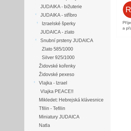
JUDAIKA - bižuterie
JUDAIKA - stříbro
Příj
Izraelské šperky
a přá
JUDAICA - zlato
Snubní prsteny JUDAICA
Zlato 585/1000
Silver 925/1000
Židovské kořenky
Židovské pexeso
Vlajka - Izrael
Vlajka PEACE!!
Mikledet: Hebrejská klávesnice
Tfilin - Tefilin
Miniatury JUDAICA
Natla