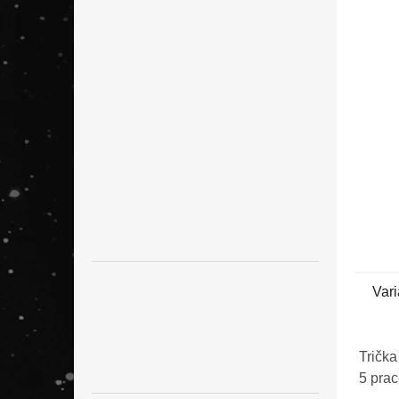
n
e
l
Vari
Trička
5 pra