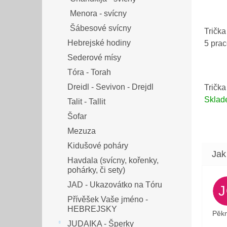
Menora - svícny
Šábesové svícny
Trička
Hebrejské hodiny
5 pra
Sederové mísy
Tóra - Torah
Dreidl - Sevivon - Drejdl
Trička
Skla
Talit - Tallit
Šofar
Mezuza
Kidušové poháry
Havdala (svícny, kořenky,
pohárky, či sety)
JAD - Ukazovátko na Tóru
Přívěšek Vaše jméno -
HEBREJSKY
Pěkn
JUDAIKA - Šperky