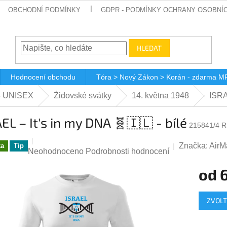
OBCHODNÍ PODMÍNKY
GDPR - PODMÍNKY OCHRANY OSOBNÍ
HLEDAT
Hodnocení obchodu
Tóra > Nový Zákon > Korán - zdarma M
 - UNISEX
Źidovské svátky
14. května 1948
ISRA
EL – It's in my DNA 🧬🇮🇱 - bílé
215841/4 R
Značka:
AirM
ka
Tip
Průměrné
Neohodnoceno
Podrobnosti hodnocení
hodnocení
od
produktu
je
Měrná
0,0
ZVOLT
cena:
z
5