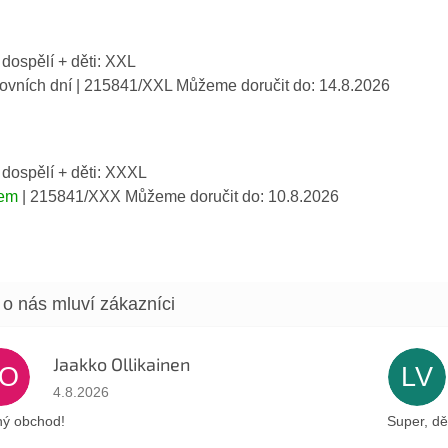
 dospělí + děti: XXL
covních dní
| 215841/XXL
Můžeme doručit do:
14.8.2026
 dospělí + děti: XXXL
dem
| 215841/XXX
Můžeme doručit do:
10.8.2026
Jaakko Ollikainen
JO
LV
Hodnocení obchodu je 5 z 5 hvězdiček.
4.8.2026
ý obchod!
Super, dě