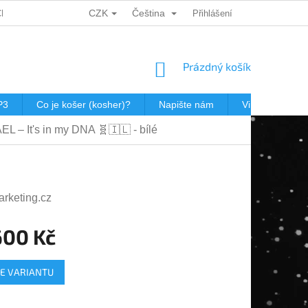
CZK
Čeština
CH ÚDAJŮ
DÁRKOVÉ KUPONY
POŠTOVNÉ V JEWISHOP
Přihlášení
NÁKUPNÍ
Prázdný košík
KOŠÍK
P3
Co je košer (kosher)?
Napište nám
Virtualní prohl
EL – It's in my DNA 🧬🇮🇱 - bílé
arketing.cz
600 Kč
E VARIANTU