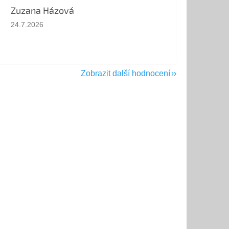
Zuzana Házová
Hodnocení obchodu je 5 z 5 hvězdiček.
24.7.2026
Zobrazit další hodnocení