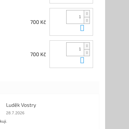
700 Kč
Do košíku
700 Kč
Do košíku
Luděk Vostry
Hodnocení obchodu je 5 z 5 hvězdiček.
28.7.2026
kuji.