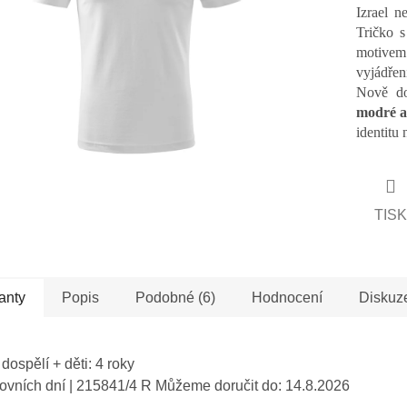
hvězdiček.
Izrael n
Tričko 
motive
vyjádřen
Nově d
modré a
identitu 
TISK
anty
Popis
Podobné (6)
Hodnocení
Diskuz
 dospělí + děti: 4 roky
covních dní
| 215841/4 R
Můžeme doručit do:
14.8.2026