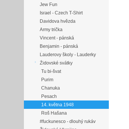
Jew Fun
Israel - Czech T-Shirt
Davidova hvězda
Army trička
Vincent - pánská
Benjamin - pánská
Lauderovy školy - Lauderky
Źidovské svátky
Tu bi-švat
Purim
Chanuka
Pesach
14. května 1948
Roš Hašana
#fuckunesco - dlouhý rukáv