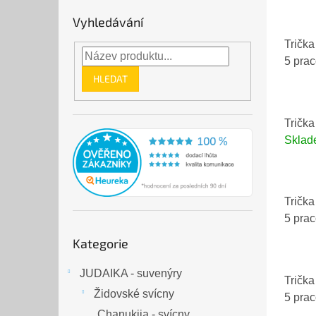
Vyhledávání
Trička
5 pra
HLEDAT
Trička
Skla
Trička
5 pra
Přeskočit
Kategorie
kategorie
JUDAIKA - suvenýry
Trička
Židovské svícny
5 pra
Chanukija - svícny