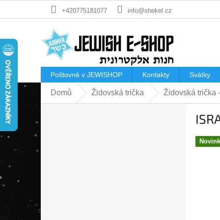
Přejít
+420775181077
info@shekel.cz
na
obsah
Poštovné v JEWISHOP
Kontakty
Svátky
Domů
Židovská trička
Židovská trička
P
ISRA
o
s
t
Novin
r
a
n
n
í
p
a