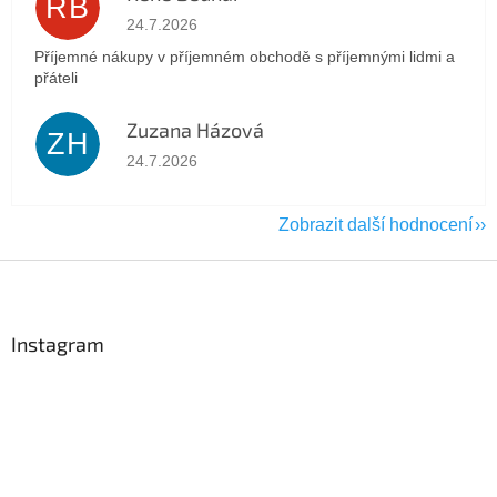
RB
Hodnocení obchodu je 5 z 5 hvězdiček.
24.7.2026
Příjemné nákupy v příjemném obchodě s příjemnými lidmi a
přáteli
Zuzana Házová
ZH
Hodnocení obchodu je 5 z 5 hvězdiček.
24.7.2026
Zobrazit další hodnocení
Z
á
p
a
Instagram
t
í