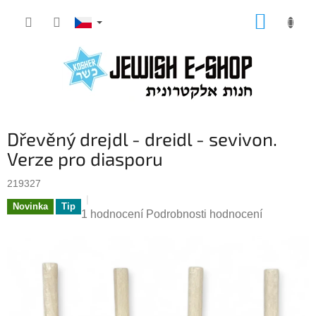
Přejít
NÁKUP
na
KOŠÍK
obsah
Dřevěný drejdl - dreidl - sevivon.
Verze pro diasporu
219327
Novinka
Tip
Průměrné
1 hodnocení
Podrobnosti hodnocení
hodnocení
produktu
je
5,0
z
5