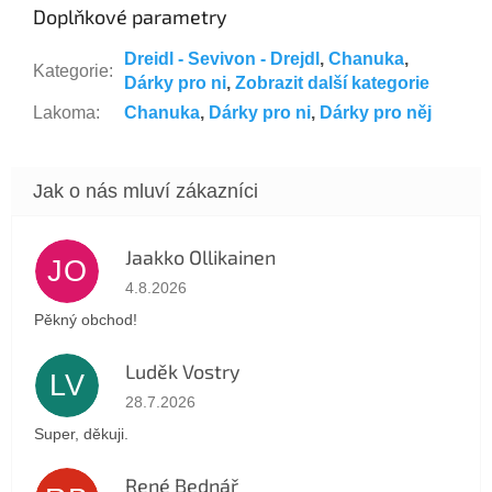
Doplňkové parametry
Dreidl - Sevivon - Drejdl
,
Chanuka
,
Kategorie
:
Dárky pro ni
,
Zobrazit další kategorie
Lakoma
:
Chanuka
,
Dárky pro ni
,
Dárky pro něj
Jaakko Ollikainen
JO
Hodnocení obchodu je 5 z 5 hvězdiček.
4.8.2026
Pěkný obchod!
Luděk Vostry
LV
Hodnocení obchodu je 5 z 5 hvězdiček.
28.7.2026
Super, děkuji.
René Bednář