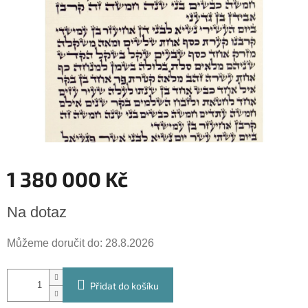
hvězdiček.
1 380 000 Kč
Měrná
Na dotaz
cena:
Můžeme doručit do:
28.8.2026
Přidat do košíku