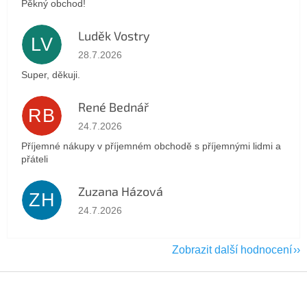
Pěkný obchod!
Luděk Vostry
LV
Hodnocení obchodu je 5 z 5 hvězdiček.
28.7.2026
Super, děkuji.
René Bednář
RB
Hodnocení obchodu je 5 z 5 hvězdiček.
24.7.2026
Příjemné nákupy v příjemném obchodě s příjemnými lidmi a
přáteli
Zuzana Házová
ZH
Hodnocení obchodu je 5 z 5 hvězdiček.
24.7.2026
Zobrazit další hodnocení
Z
á