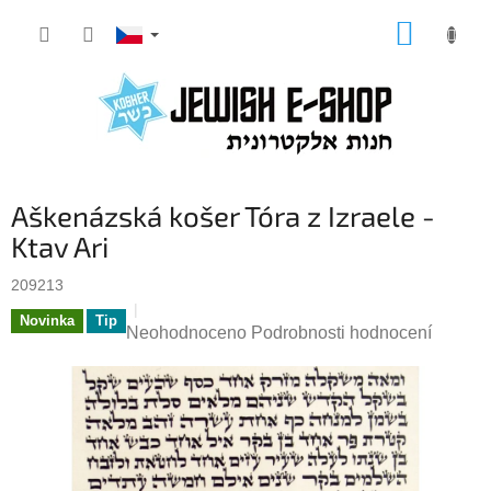
Přejít
NÁKUP
na
KOŠÍK
obsah
Aškenázská košer Tóra z Izraele -
Ktav Ari
209213
Novinka
Tip
Průměrné
Neohodnoceno
Podrobnosti hodnocení
hodnocení
produktu
je
0,0
z
5