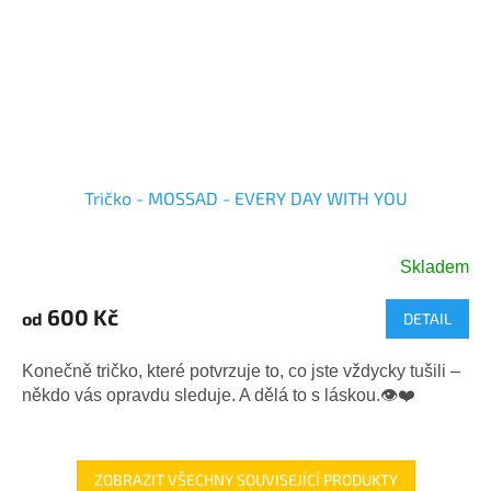
Tričko - MOSSAD - EVERY DAY WITH YOU
Skladem
Průměrné
hodnocení
600 Kč
od
DETAIL
produktu
je
5,0
Konečně tričko, které potvrzuje to, co jste vždycky tušili –
z
někdo vás opravdu sleduje. A dělá to s láskou.👁️❤️
5
hvězdiček.
ZOBRAZIT VŠECHNY SOUVISEJÍCÍ PRODUKTY