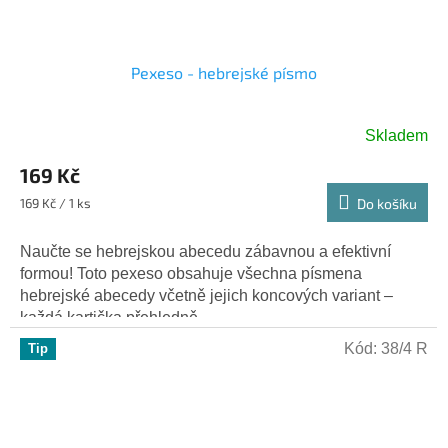
Pexeso - hebrejské písmo
Skladem
169 Kč
Měrná
169 Kč / 1 ks
Do košíku
cena:
Naučte se hebrejskou abecedu zábavnou a efektivní
formou! Toto pexeso obsahuje všechna písmena
hebrejské abecedy včetně jejich koncových variant –
každá kartička přehledně...
Kód:
38/4 R
Tip