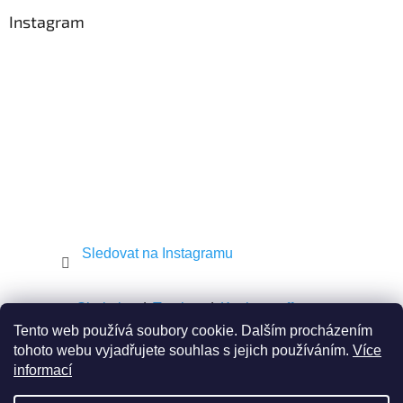
p
a
Instagram
t
í
Sledovat na Instagramu
Shekel.cz
Torah.cz
Kosher-coffee.cz
Tento web používá soubory cookie. Dalším procházením
tohoto webu vyjadřujete souhlas s jejich používáním.
Více
informací
Vytvořil Shoptet