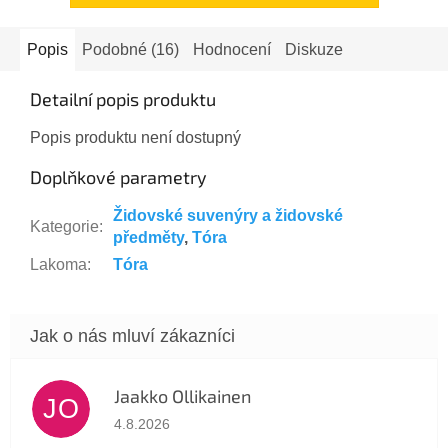
Popis
Podobné (16)
Hodnocení
Diskuze
Detailní popis produktu
Popis produktu není dostupný
Doplňkové parametry
Židovské suvenýry a židovské
Kategorie
:
předměty
,
Tóra
Lakoma
:
Tóra
Jaakko Ollikainen
JO
Hodnocení obchodu je 5 z 5 hvězdiček.
4.8.2026