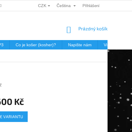
CZK
Čeština
CH ÚDAJŮ
DÁRKOVÉ KUPONY
POŠTOVNÉ V JEWISHOP
Přihlášení
NÁKUPNÍ
Prázdný košík
KOŠÍK
P3
Co je košer (kosher)?
Napište nám
Virtualní prohl
z
600 Kč
E VARIANTU