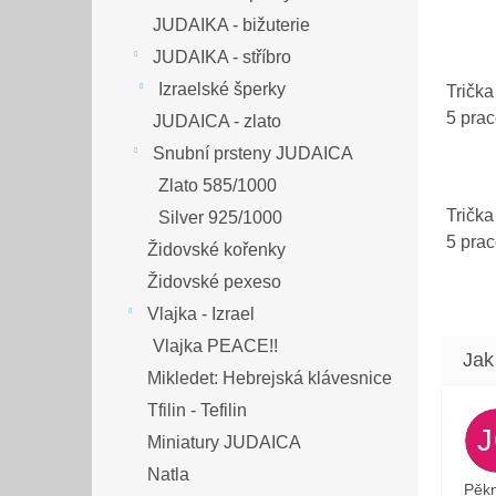
JUDAIKA - bižuterie
JUDAIKA - stříbro
Izraelské šperky
Trička
5 pra
JUDAICA - zlato
Snubní prsteny JUDAICA
Zlato 585/1000
Trička
Silver 925/1000
5 pra
Židovské kořenky
Židovské pexeso
Vlajka - Izrael
Vlajka PEACE!!
Mikledet: Hebrejská klávesnice
Tfilin - Tefilin
Miniatury JUDAICA
Natla
Pěkn