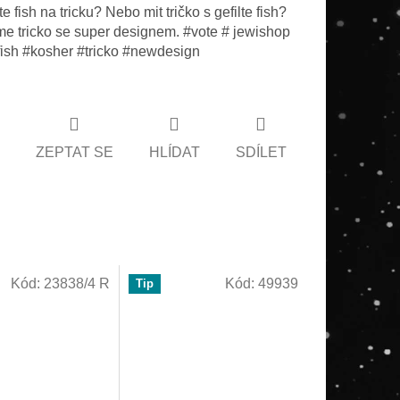
lte fish na tricku? Nebo mit tričko s gefilte fish?
me tricko se super designem. #vote # jewishop
efish #kosher #tricko #newdesign
ZEPTAT SE
HLÍDAT
SDÍLET
Kód:
23838/4 R
Kód:
49939
Tip