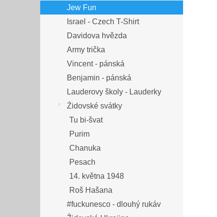
Jew Fun
Israel - Czech T-Shirt
Davidova hvězda
Army trička
Vincent - pánská
Benjamin - pánská
Lauderovy školy - Lauderky
Źidovské svátky
Tu bi-švat
Purim
Chanuka
Pesach
14. května 1948
Roš Hašana
#fuckunesco - dlouhý rukáv