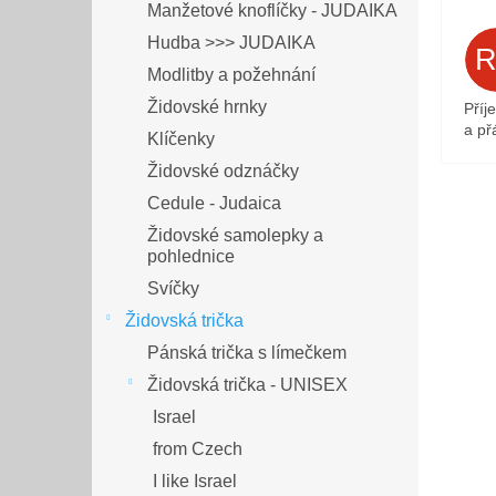
Manžetové knoflíčky - JUDAIKA
Hudba >>> JUDAIKA
Modlitby a požehnání
Židovské hrnky
Příj
a přá
Klíčenky
Židovské odznáčky
Cedule - Judaica
Židovské samolepky a
pohlednice
Svíčky
Židovská trička
Pánská trička s límečkem
Židovská trička - UNISEX
Israel
from Czech
I like Israel