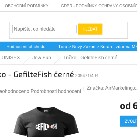
OBCHODNÍ PODMÍNKY
GDPR - PODMÍNKY OCHRANY OSOBNÍ
HLEDAT
Hodnocení obchodu
Tóra > Nový Zákon > Korán - zdarma M
 - UNISEX
Jew Fun
Tričko - GefilteFish černé
ko - GefilteFish černé
209471/4 R
Značka:
AirMarketing.c
růměrné
eohodnoceno
Podrobnosti hodnocení
odnocení
od
roduktu
Měrná
,0
ZVOLT
cena: