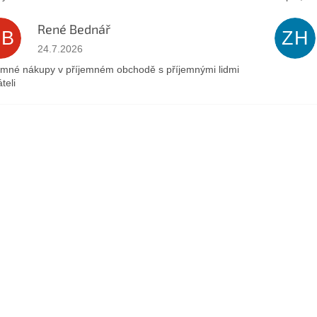
René Bednář
RB
ZH
Hodnocení obchodu je 5 z 5 hvězdiček.
24.7.2026
emné nákupy v příjemném obchodě s příjemnými lidmi
teli