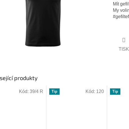
vězdiček.
Mít gefi
My voli
#gefilt
TISK
sející produkty
Kód:
39/4 R
Kód:
120
Tip
Tip