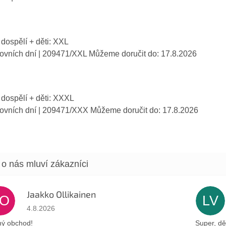
 dospělí + děti: XXL
covních dní
| 209471/XXL
Můžeme doručit do:
17.8.2026
 dospělí + děti: XXXL
covních dní
| 209471/XXX
Můžeme doručit do:
17.8.2026
Jaakko Ollikainen
JO
LV
Hodnocení obchodu je 5 z 5 hvězdiček.
4.8.2026
ý obchod!
Super, dě