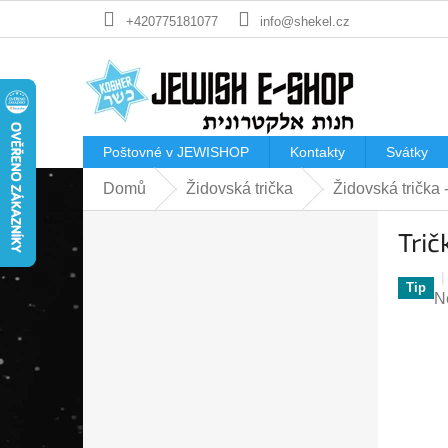
Přejít
+420775181077
info@shekel.cz
na
obsah
Poštovné v JEWISHOP
Kontakty
Svátky
Domů
Židovská trička
Židovská trička
P
Trič
o
s
t
Tip
P
N
r
h
a
p
n
je
n
0
í
z
p
5
a