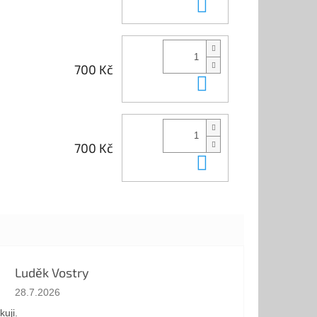
Do košíku
700 Kč
Do košíku
700 Kč
Do košíku
Luděk Vostry
Hodnocení obchodu je 5 z 5 hvězdiček.
28.7.2026
kuji.