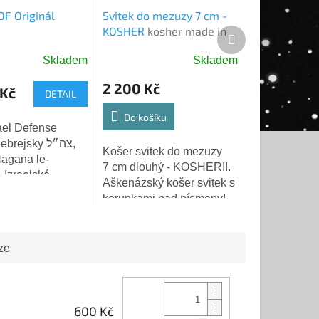
IDF Originál
Svitek do mezuzy 7 cm -
KOSHER
kosher made in
Další
Israel
produkt
Skladem
Skladem
é
ní
2 200 Kč
Kč
DETAIL
Do košíku
ael Defense
rejsky צה״ל,
Košer svitek do mezuzy
agana le-
7 cm dlouhý - KOSHER!!.
k.
– Izraelské
Aškenázský košer svitek s
íly jsou jednou z
korunkami nad písmeny!
ktovanějších
MADE in ISRAEL! Objevte
ěta. Založeny v
krásu a posvátnost tradiční
, v den...
mezuzy s naším pečlivě...
ze
600 Kč