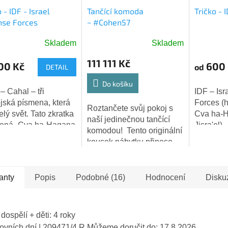
 - IDF - Israel
Tančící komoda
Tričko - 
nse Forces
~ #Cohen57
Skladem
Skladem
ěrné
Průměrn
ocení
hodnoce
111 111 Kč
00 Kč
600 
od
DETAIL
ktu
produktu
je
Do košíku
5,0
IDF – Isr
z
jská písmena, která
Forces (heb
Roztančete svůj pokoj s
5
elý svět. Tato zkratka
Cva ha-H
naší jedinečnou tančící
iček.
hvězdiče
ená „Cva ha-Hagana
Jisra'el) 
komodou! Tento originální
ra'el" – Izraelské
obranné s
kousek nábytku přinese
né síly (IDF). Tři
nejrespe
do vašeho interiéru nejen
duché znaky,...
armád sv
funkčnost, ale i špetku
roce 1948
hravosti a uměleckého...
anty
Popis
Podobné (16)
Hodnocení
Disku
 dospělí + děti: 4 roky
covních dní
| 209471/4 R
Můžeme doručit do:
17.8.2026