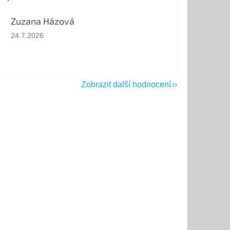
Zuzana Házová
Hodnocení obchodu je 5 z 5 hvězdiček.
24.7.2026
Zobrazit další hodnocení