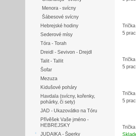
Menora - svícny
Šábesové svícny
Trička
Hebrejské hodiny
5 pra
Sederové mísy
Tóra - Torah
Dreidl - Sevivon - Drejdl
Trička
Talit - Tallit
5 pra
Šofar
Mezuza
Kidušové poháry
Trička
Havdala (svícny, kořenky,
5 pra
pohárky, či sety)
JAD - Ukazovátko na Tóru
Přívěšek Vaše jméno -
HEBREJSKY
Trička
JUDAIKA - Šperky
Skla