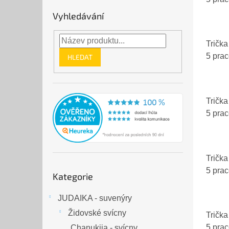
Vyhledávání
Trička 
5 pra
HLEDAT
Trička 
5 pra
Trička
Přeskočit
5 pra
Kategorie
kategorie
JUDAIKA - suvenýry
Židovské svícny
Trička
5 pra
Chanukija - svícny