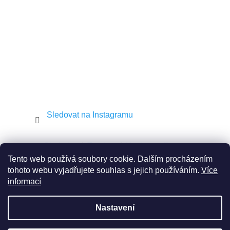
í
Sledovat na Instagramu
Shekel.cz
Torah.cz
Kosher-coffee.cz
Tento web používá soubory cookie. Dalším procházením
tohoto webu vyjadřujete souhlas s jejich používáním.
Více
informací
Vytvořil Shoptet
Nastavení
Copyright 2026
JEWISH E-SHOP
. Všechna práva