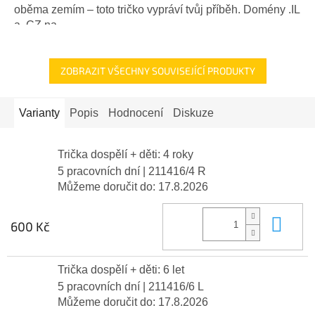
oběma zemím – toto tričko vypráví tvůj příběh. Domény .IL
a .CZ na...
ZOBRAZIT VŠECHNY SOUVISEJÍCÍ PRODUKTY
Varianty
Popis
Hodnocení
Diskuze
Trička dospělí + děti: 4 roky
5 pracovních dní
| 211416/4 R
Můžeme doručit do:
17.8.2026
Do 
600 Kč
Trička dospělí + děti: 6 let
5 pracovních dní
| 211416/6 L
Můžeme doručit do:
17.8.2026