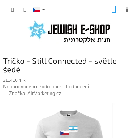
Přejít
NÁKUP
na
KOŠÍK
obsah
Tričko - Still Connected - světle
šedé
211416/4 R
Průměrné
Neohodnoceno
Podrobnosti hodnocení
hodnocení
Značka:
AirMarketing.cz
produktu
je
0,0
z
5
hvězdiček.