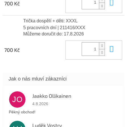
Do 
700 Kč
Trička dospělí + děti: XXXL
5 pracovních dní
| 211416/XXX
Můžeme doručit do:
17.8.2026
Do 
700 Kč
Jaakko Ollikainen
JO
Hodnocení obchodu je 5 z 5 hvězdiček.
4.8.2026
Pěkný obchod!
Luděk Vostry