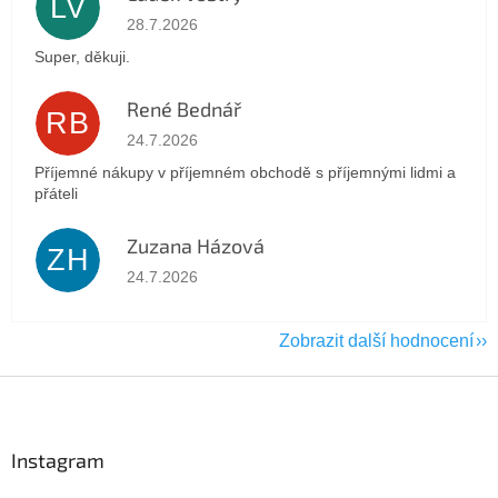
LV
Hodnocení obchodu je 5 z 5 hvězdiček.
28.7.2026
Super, děkuji.
René Bednář
RB
Hodnocení obchodu je 5 z 5 hvězdiček.
24.7.2026
Příjemné nákupy v příjemném obchodě s příjemnými lidmi a
přáteli
Zuzana Házová
ZH
Hodnocení obchodu je 5 z 5 hvězdiček.
24.7.2026
Zobrazit další hodnocení
Z
á
p
a
Instagram
t