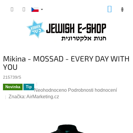
Přejít
NÁKUP
na
KOŠÍK
obsah
Mikina - MOSSAD - EVERY DAY WITH
YOU
215739/S
Novinka
Tip
Průměrné
Neohodnoceno
Podrobnosti hodnocení
hodnocení
Značka:
AirMarketing.cz
produktu
je
0,0
z
5