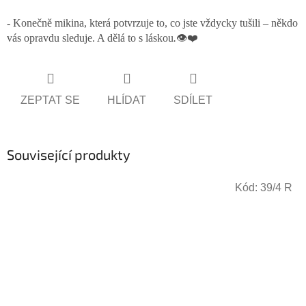
-
Konečně mikina, která potvrzuje to, co jste vždycky tušili – někdo
vás opravdu sleduje. A dělá to s láskou
.
👁️❤️
ZEPTAT SE
HLÍDAT
SDÍLET
Související produkty
Kód:
39/4 R