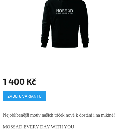
hvězdiček.
1 400 Kč
Měrná
ZVOLTE VARIANTU
cena:
Nejoblíbenější motiv našich triček nově k dostání i na mikině!
MOSSAD EVERY DAY WITH YOU