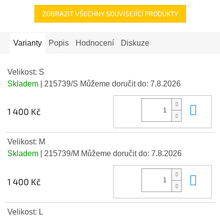
ZOBRAZIT VŠECHNY SOUVISEJÍCÍ PRODUKTY
Varianty
Popis
Hodnocení
Diskuze
Velikost: S
Skladem
| 215739/S
Můžeme doručit do:
7.8.2026
Do 
1 400 Kč
Velikost: M
Skladem
| 215739/M
Můžeme doručit do:
7.8.2026
Do 
1 400 Kč
Velikost: L