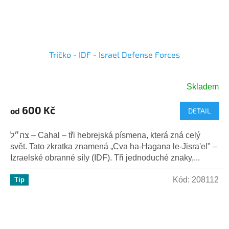
Tričko - IDF - Israel Defense Forces
Skladem
Průměrné
hodnocení
600 Kč
od
DETAIL
produktu
je
5,0
צה״ל – Cahal – tři hebrejská písmena, která zná celý
z
svět. Tato zkratka znamená „Cva ha-Hagana le-Jisra'el" –
5
Izraelské obranné síly (IDF). Tři jednoduché znaky,...
hvězdiček.
Kód:
208112
Tip