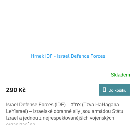
Hrnek IDF - Israel Defence Forces
Skladem
290 Kč
Do košíku
Israel Defense Forces (IDF) – צה"ל (Tzva HaHagana
LeYisrael) – Izraelské obranné síly jsou armádou Státu
Izrael a jednou z nejrespektovanějších vojenských
organizací na...