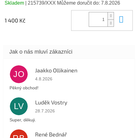
Skladem
| 215739/XXX
Můžeme doručit do:
7.8.2026
Do 
1 400 Kč
Jaakko Ollikainen
JO
Hodnocení obchodu je 5 z 5 hvězdiček.
4.8.2026
Pěkný obchod!
Luděk Vostry
LV
Hodnocení obchodu je 5 z 5 hvězdiček.
28.7.2026
Super, děkuji.
René Bednář