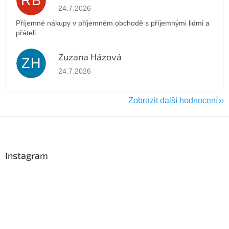
RB
Hodnocení obchodu je 5 z 5 hvězdiček.
24.7.2026
Příjemné nákupy v příjemném obchodě s příjemnými lidmi a
přáteli
Zuzana Házová
ZH
Hodnocení obchodu je 5 z 5 hvězdiček.
24.7.2026
Zobrazit další hodnocení
Z
á
p
a
Instagram
t
í