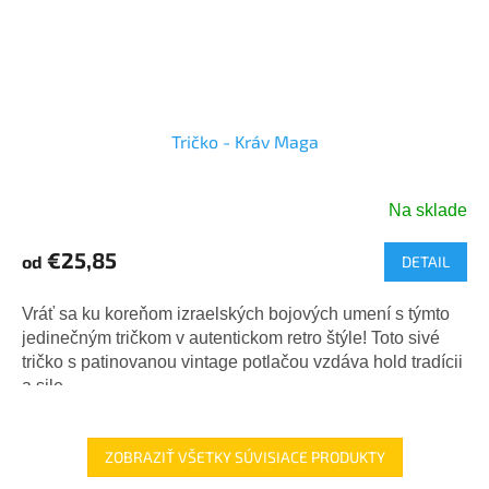
Tričko - Kráv Maga
Na sklade
€25,85
od
DETAIL
Vráť sa ku koreňom izraelských bojových umení s týmto
jedinečným tričkom v autentickom retro štýle! Toto sivé
tričko s patinovanou vintage potlačou vzdáva hold tradícii
a sile...
ZOBRAZIŤ VŠETKY SÚVISIACE PRODUKTY