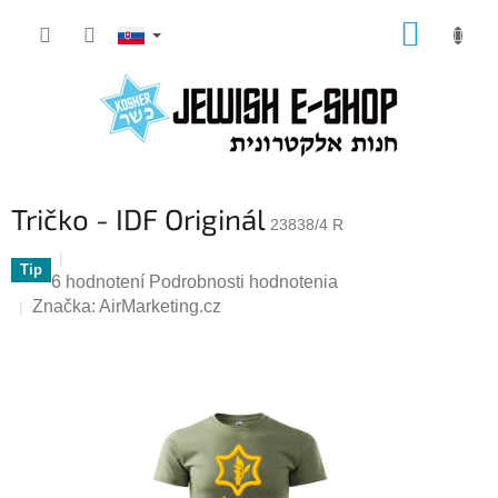
Prejsť
NÁKUP
na
KOŠÍK
obsah
Tričko - IDF Originál
23838/4 R
Tip
Priemerné
6 hodnotení
Podrobnosti hodnotenia
hodnotenie
Značka:
AirMarketing.cz
produktu
je
5,0
z
5
hviezdičiek.