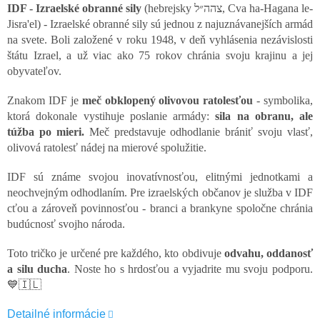
IDF - Izraelské obranné sily
(hebrejsky צהה״ל, Cva ha-Hagana le-
Jisra'el) - Izraelské obranné sily sú jednou z najuznávanejších armád
na svete. Boli založené v roku 1948, v deň vyhlásenia nezávislosti
štátu Izrael, a už viac ako 75 rokov chránia svoju krajinu a jej
obyvateľov.
Znakom IDF je
meč obklopený olivovou ratolesťou
- symbolika,
ktorá dokonale vystihuje poslanie armády:
sila na obranu, ale
túžba po mieri.
Meč predstavuje odhodlanie brániť svoju vlasť,
olivová ratolesť nádej na mierové spolužitie.
IDF sú známe svojou inovatívnosťou, elitnými jednotkami a
neochvejným odhodlaním. Pre izraelských občanov je služba v IDF
cťou a zároveň povinnosťou - branci a brankyne spoločne chránia
budúcnosť svojho národa.
Toto tričko je určené pre každého, kto obdivuje
odvahu, oddanosť
a silu ducha
. Noste ho s hrdosťou a vyjadrite mu svoju podporu.
💙🇮🇱
Detailné informácie