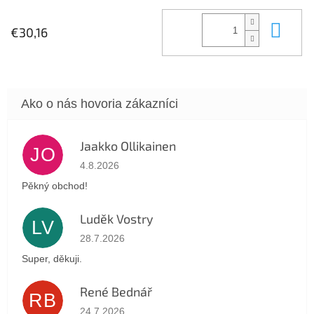
Do 
€30,16
Jaakko Ollikainen
JO
Hodnotenie obchodu je 5 z 5 hviezdičiek.
4.8.2026
Pěkný obchod!
Luděk Vostry
LV
Hodnotenie obchodu je 5 z 5 hviezdičiek.
28.7.2026
Super, děkuji.
René Bednář
RB
Hodnotenie obchodu je 5 z 5 hviezdičiek.
24.7.2026