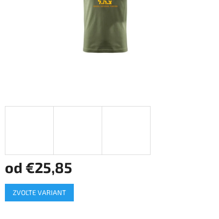
od
€25,85
Jednotková
ZVOĽTE VARIANT
cena: