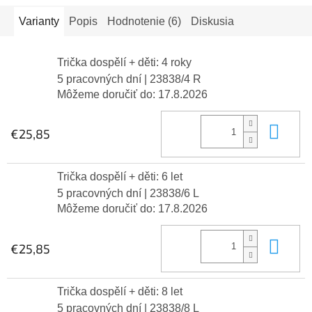
Varianty
Popis
Hodnotenie (6)
Diskusia
Trička dospělí + děti: 4 roky
5 pracovných dní
| 23838/4 R
Môžeme doručiť do:
17.8.2026
Do 
€25,85
Trička dospělí + děti: 6 let
5 pracovných dní
| 23838/6 L
Môžeme doručiť do:
17.8.2026
Do 
€25,85
Trička dospělí + děti: 8 let
5 pracovných dní
| 23838/8 L