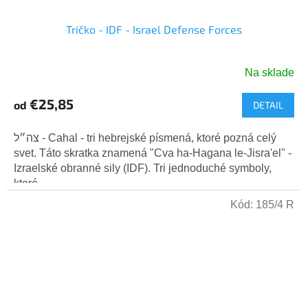
Tričko - IDF - Israel Defense Forces
Na sklade
Priemerné
hodnotenie
€25,85
od
DETAIL
produktu
je
5,0
צה״ל - Cahal - tri hebrejské písmená, ktoré pozná celý
z
svet. Táto skratka znamená "Cva ha-Hagana le-Jisra'el" -
5
Izraelské obranné sily (IDF). Tri jednoduché symboly,
hviezdičiek.
ktoré...
Kód:
185/4 R