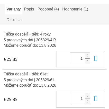
Varianty
Popis
Podobné (4)
Hodnotenie (1)
Diskusia
Trička dospělí + děti: 4 roky
5 pracovných dní
| 205829/4 R
Môžeme doručiť do:
13.8.2026
Do 
€25,85
Trička dospělí + děti: 6 let
5 pracovných dní
| 205829/6 L
Môžeme doručiť do:
13.8.2026
Do 
€25,85