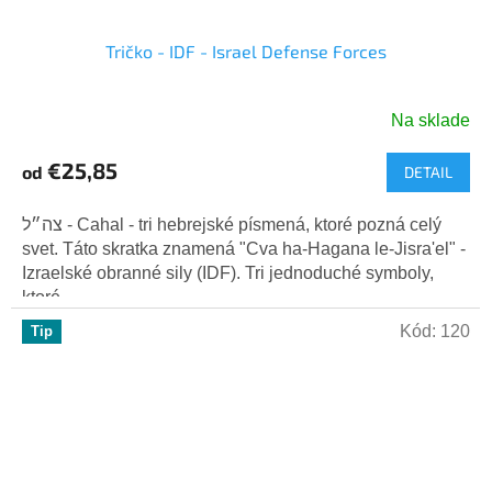
Tričko - IDF - Israel Defense Forces
Na sklade
Priemerné
hodnotenie
€25,85
od
DETAIL
produktu
je
5,0
צה״ל - Cahal - tri hebrejské písmená, ktoré pozná celý
z
svet. Táto skratka znamená "Cva ha-Hagana le-Jisra'el" -
5
Izraelské obranné sily (IDF). Tri jednoduché symboly,
hviezdičiek.
ktoré...
Kód:
120
Tip