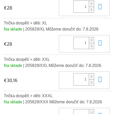
Do 
€28
Trička dospělí + děti: XL
Na sklade
| 205829/XL
Môžeme doručiť do:
7.8.2026
Do 
€28
Trička dospělí + děti: XXL
Na sklade
| 205829/XXL
Môžeme doručiť do:
7.8.2026
Do 
€30,16
Trička dospělí + děti: XXXL
Na sklade
| 205829/XXX
Môžeme doručiť do:
7.8.2026