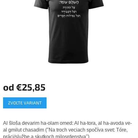
hviezdičiek.
od
€25,85
Jednotková
ZVOĽTE VARIANT
cena:
Al šloša devarim ha-olam omed: Al ha-tora, al ha-avoda ve-
al gmilut chasadim ("Na troch veciach spočíva svet: Tóre,
práci/službe a skutkoch milosrdenstva")