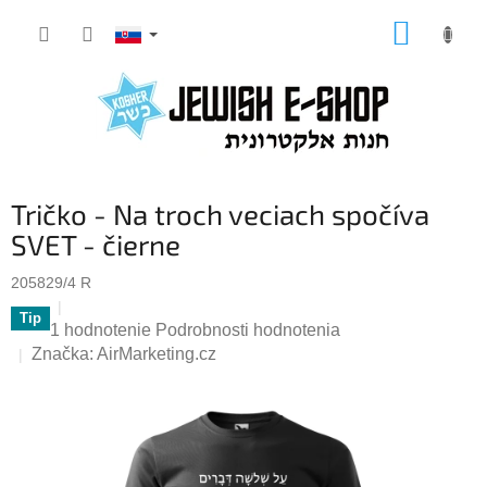
Prejsť
NÁKUP
na
KOŠÍK
obsah
Tričko - Na troch veciach spočíva
SVET - čierne
205829/4 R
Tip
Priemerné
1 hodnotenie
Podrobnosti hodnotenia
hodnotenie
Značka:
AirMarketing.cz
produktu
je
5,0
z
5