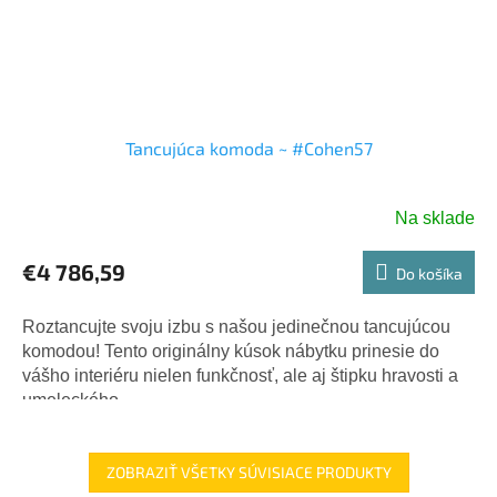
Tancujúca komoda ~ #Cohen57
Na sklade
€4 786,59
Do košíka
Roztancujte svoju izbu s našou jedinečnou tancujúcou
komodou! Tento originálny kúsok nábytku prinesie do
vášho interiéru nielen funkčnosť, ale aj štipku hravosti a
umeleckého...
ZOBRAZIŤ VŠETKY SÚVISIACE PRODUKTY