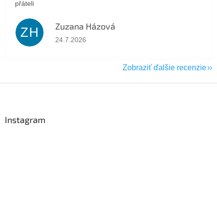
přáteli
Zuzana Házová
ZH
Hodnotenie obchodu je 5 z 5 hviezdičiek.
24.7.2026
Zobraziť ďalšie recenzie
Z
á
p
ä
Instagram
t
i
e