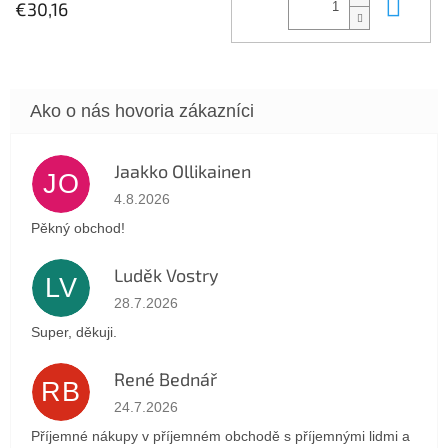
Do 
€30,16
Jaakko Ollikainen
JO
Hodnotenie obchodu je 5 z 5 hviezdičiek.
4.8.2026
Pěkný obchod!
Luděk Vostry
LV
Hodnotenie obchodu je 5 z 5 hviezdičiek.
28.7.2026
Super, děkuji.
René Bednář
RB
Hodnotenie obchodu je 5 z 5 hviezdičiek.
24.7.2026
Příjemné nákupy v příjemném obchodě s příjemnými lidmi a