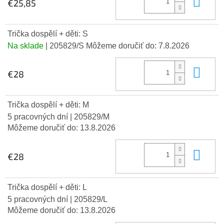
Do 
€25,85
Trička dospělí + děti: S
Na sklade
| 205829/S
Môžeme doručiť do:
7.8.2026
Do 
€28
Trička dospělí + děti: M
5 pracovných dní
| 205829/M
Môžeme doručiť do:
13.8.2026
Do 
€28
Trička dospělí + děti: L
5 pracovných dní
| 205829/L
Môžeme doručiť do:
13.8.2026