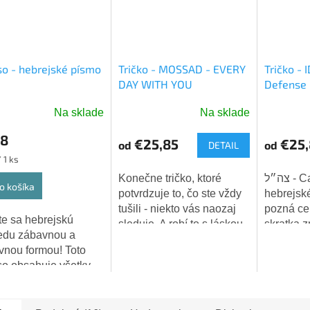
o - hebrejské písmo
Tričko - MOSSAD - EVERY
Tričko - I
DAY WITH YOU
Defense 
Na sklade
Na sklade
Priemerné
Priemern
hodnotenie
hodnoten
28
€25,85
€25,
od
od
DETAIL
produktu
produktu
ková
 1 ks
je
je
5,0
5,0
Konečne tričko, ktoré
צה״ל - Cahal - tri
o košíka
z
z
potvrdzuje to, čo ste vždy
hebrejsk
5
5
tušili - niekto vás naozaj
pozná cel
e sa hebrejskú
hviezdičiek.
hviezdiči
sleduje. A robí to s láskou.
skratka 
edu zábavnou a
👁️❤️
Hagana le
ívnou formou! Toto
Izraelské
o obsahuje všetky
(IDF). Tr
ná hebrejskej
symboly, k
dy vrátane ich