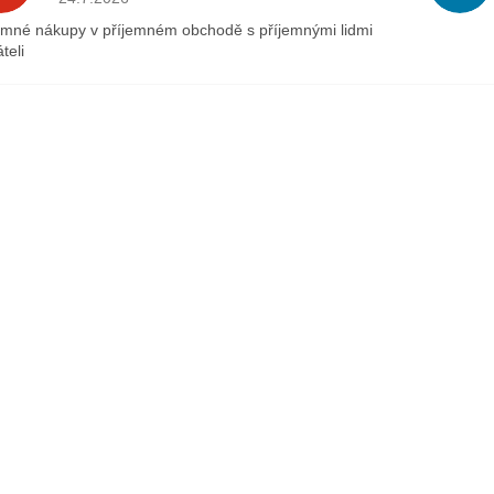
emné nákupy v příjemném obchodě s příjemnými lidmi
teli