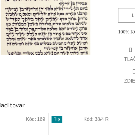
hviezdičiek.
100% KO
TLA
ZDI
iaci tovar
Kód:
169
Kód:
38/4 R
Tip