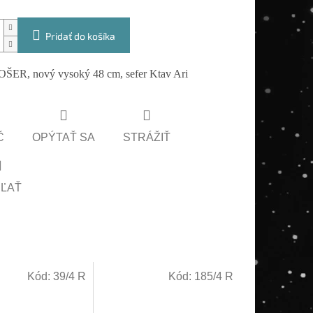
Pridať do košíka
ŠER, nový vysoký 48 cm, sefer Ktav Ari
Č
OPÝTAŤ SA
STRÁŽIŤ
EĽAŤ
Kód:
39/4 R
Kód:
185/4 R