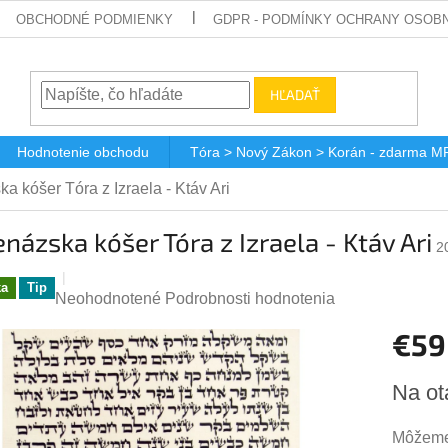
OBCHODNÉ PODMIENKY
GDPR - PODMÍNKY OCHRANY OSOBN
HĽADAŤ
Hodnotenie obchodu
Tóra > Nový Zákon > Korán - zdarma M
a kóšer Tóra z Izraela - Ktáv Ari
názska kóšer Tóra z Izraela - Ktáv Ari
2
ka
Tip
Priemerné
Neohodnotené
Podrobnosti hodnotenia
hodnotenie
€59
produktu
je
Jednotk
0,0
Na ot
cena:
z
5
Môžeme 