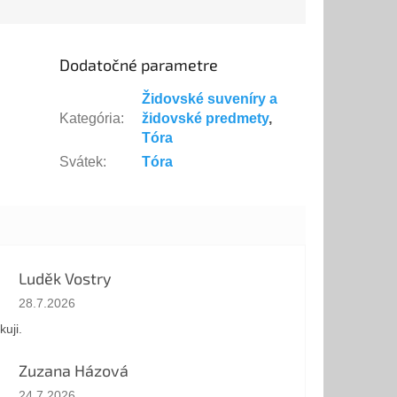
Dodatočné parametre
Židovské suveníry a
Kategória
:
židovské predmety
,
Tóra
Svátek
:
Tóra
Luděk Vostry
Hodnotenie obchodu je 5 z 5 hviezdičiek.
28.7.2026
kuji.
Zuzana Házová
Hodnotenie obchodu je 5 z 5 hviezdičiek.
24.7.2026