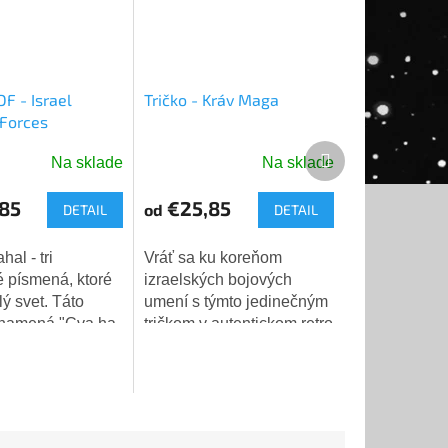
DF - Israel
Tričko - Kráv Maga
Forces
Ďalší
Na sklade
Na sklade
é
produkt
ie
85
€25,85
od
DETAIL
DETAIL
Vráť sa ku koreňom
é písmená, ktoré
izraelských bojových
ý svet. Táto
umení s týmto jedinečným
ek.
znamená "Cva ha-
tričkom v autentickom retro
-Jisra'el" -
štýle! Toto sivé tričko s
 obranné sily
patinovanou vintage
i jednoduché
potlačou vzdáva hold
toré...
tradícii a sile...