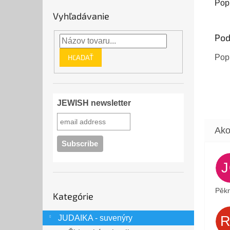
konco
Pop
každá
Vyhľadávanie
prehľ
Pod
HĽADAŤ
Popi
JEWISH newsletter
Preskočiť
Pěkn
Kategórie
kategórie
JUDAIKA - suvenýry