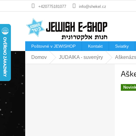
Prejsť
+420775181077
info@shekel.cz
na
obsah
Poštovné v JEWISHOP
Kontakt
Sviatky
Domov
JUDAIKA - suvenýry
Aškenázsk
B
Aške
o
č
n
Novin
ý
p
a
n
e
l