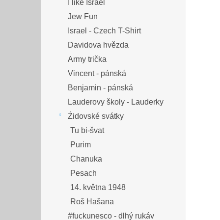
I like Israel
Jew Fun
Israel - Czech T-Shirt
Davidova hvězda
Army trička
Vincent - pánská
Benjamin - pánská
Lauderovy školy - Lauderky
Źidovské svátky
Tu bi-švat
Purim
Chanuka
Pesach
14. května 1948
Roš Hašana
#fuckunesco - dlhý rukáv