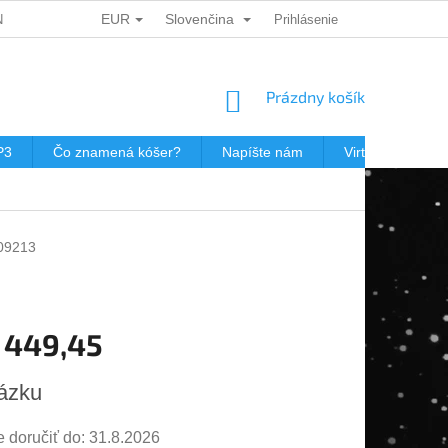
EUR
Slovenčina
ÍCH ÚDAJŮ
DÁRKOVÉ KUPONY
Prihlásenie
POŠTOVNÉ V JEWISHOP
NÁKUPNÝ
Prázdny košík
KOŠÍK
P3
Čo znamená kóšer?
Napíšte nám
Virtuálna prehli
09213
 449,45
ová
ázku
doručiť do:
31.8.2026