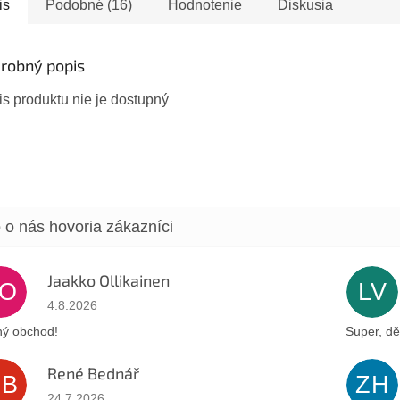
vých variantov –
is
Podobné (16)
Hodnotenie
Diskusia
 kartička
adne...
robný popis
s produktu nie je dostupný
Jaakko Ollikainen
JO
LV
Hodnotenie obchodu je 5 z 5 hviezdičiek.
4.8.2026
ý obchod!
Super, dě
René Bednář
RB
ZH
Hodnotenie obchodu je 5 z 5 hviezdičiek.
24.7.2026