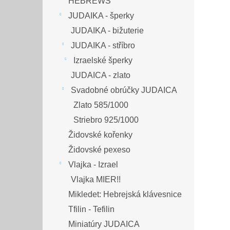
HEBREWS
JUDAIKA - šperky
JUDAIKA - bižuterie
JUDAIKA - stříbro
Izraelské šperky
JUDAICA - zlato
Svadobné obrúčky JUDAICA
Zlato 585/1000
Striebro 925/1000
Židovské kořenky
Židovské pexeso
Vlajka - Izrael
Vlajka MIER!!
Mikledet: Hebrejská klávesnice
Tfilin - Tefilin
Miniatúry JUDAICA