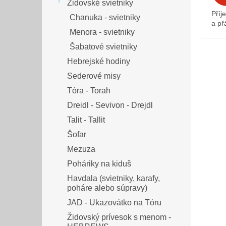
Židovské svietniky
Příj
Chanuka - svietniky
a přá
Menora - svietniky
Šabatové svietniky
Hebrejské hodiny
Sederové misy
Tóra - Torah
Dreidl - Sevivon - Drejdl
Talit - Tallit
Šofar
Mezuza
Poháriky na kiduš
Havdala (svietniky, karafy,
poháre alebo súpravy)
JAD - Ukazovátko na Tóru
Židovský prívesok s menom -