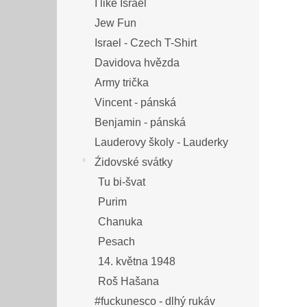
I like Israel
Jew Fun
Israel - Czech T-Shirt
Davidova hvězda
Army trička
Vincent - pánská
Benjamin - pánská
Lauderovy školy - Lauderky
Źidovské svátky
Tu bi-švat
Purim
Chanuka
Pesach
14. května 1948
Roš Hašana
#fuckunesco - dlhý rukáv