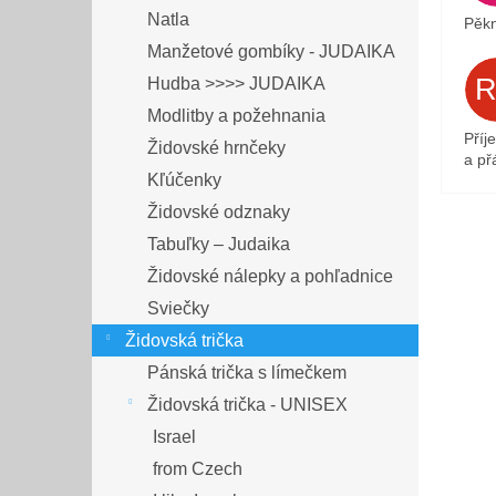
Natla
Pěkn
Manžetové gombíky - JUDAIKA
Hudba >>>> JUDAIKA
Modlitby a požehnania
Příj
Židovské hrnčeky
a přá
Kľúčenky
Židovské odznaky
Tabuľky – Judaika
Židovské nálepky a pohľadnice
Sviečky
Židovská trička
Pánská trička s límečkem
Židovská trička - UNISEX
Israel
from Czech