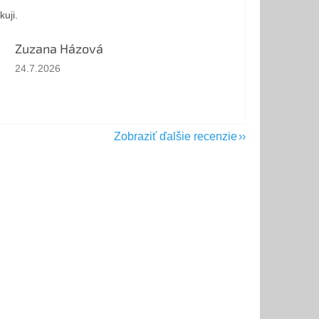
kuji.
Zuzana Házová
Hodnotenie obchodu je 5 z 5 hviezdičiek.
24.7.2026
Zobraziť ďalšie recenzie