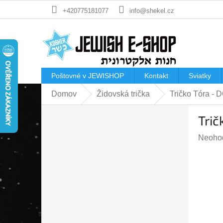
Prejsť
+420775181077
info@shekel.cz
na
obsah
Poštovné v JEWISHOP
Kontakt
Sviatky
Domov
Židovská trička
Tričko Tóra
B
Tri
o
č
Prieme
Neoho
n
hodnot
ý
produk
p
je
a
0,0
n
z
e
5
l
hviezdi