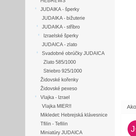
HEBREWS
JUDAIKA - šperky
JUDAIKA - bižuterie
JUDAIKA - stříbro
Izraelské šperky
JUDAICA - zlato
Svadobné obrúčky JUDAICA
Zlato 585/1000
Striebro 925/1000
Židovské kořenky
Židovské pexeso
Vlajka - Izrael
Vlajka MIER!!
Mikledet: Hebrejská klávesnice
Tfilin - Tefilin
Miniatúry JUDAICA