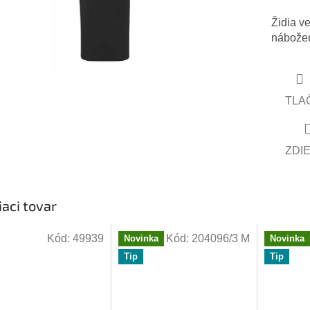
Židia v
nábožen
TLA
ZDI
iaci tovar
Kód:
49939
Kód:
204096/3 M
Novinka
Novinka
Tip
Tip