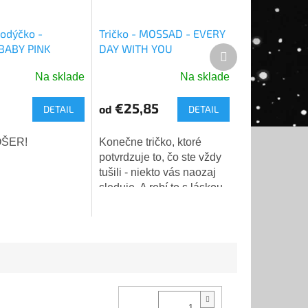
odýčko -
Tričko - MOSSAD - EVERY
BABY PINK
DAY WITH YOU
Ďalší
produkt
Na sklade
Na sklade
Priemerné
hodnotenie
€25,85
od
DETAIL
DETAIL
produktu
je
5,0
ÓŠER!
Konečne tričko, ktoré
z
potvrdzuje to, čo ste vždy
5
tušili - niekto vás naozaj
hviezdičiek.
sleduje. A robí to s láskou.
👁️❤️