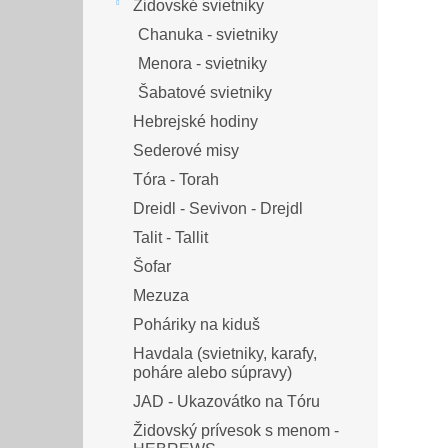
Židovské svietniky
Chanuka - svietniky
Menora - svietniky
Šabatové svietniky
Hebrejské hodiny
Sederové misy
Tóra - Torah
Dreidl - Sevivon - Drejdl
Talit - Tallit
Šofar
Mezuza
Poháriky na kiduš
Havdala (svietniky, karafy,
poháre alebo súpravy)
JAD - Ukazovátko na Tóru
Židovský prívesok s menom -