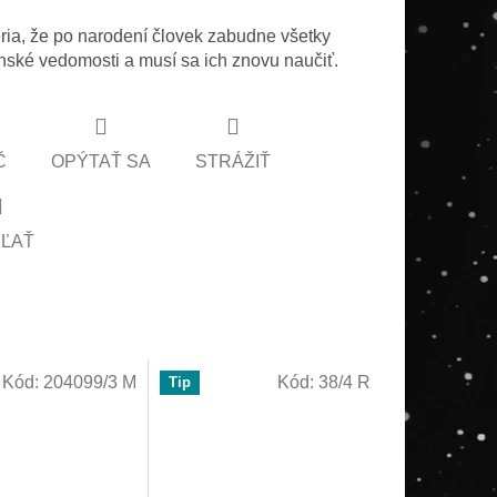
eria, že po narodení človek zabudne všetky
ské vedomosti a musí sa ich znovu naučiť.
Č
OPÝTAŤ SA
STRÁŽIŤ
EĽAŤ
Kód:
204099/3 M
Kód:
38/4 R
Tip