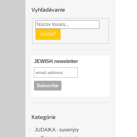
Vyhľadávanie
HĽADAŤ
JEWISH newsletter
Preskočiť
Kategórie
kategórie
JUDAIKA - suvenýry