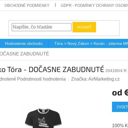
OBCHODNÉ PODMIENKY
GDPR - PODMÍNKY OCHRANY OSOBN
HĽADAŤ
Hodnotenie obchodu
Tóra > Nový Zákon > Korán - zdarma M
 - DOČASNE ZABUDNUTÉ
čko Tóra - DOČASNE ZABUDNUTÉ
204180/4 R
rné
dnotené
Podrobnosti hodnotenia
Značka:
AirMarketing.cz
enie
od
tu
Jednotk
ZVOĽT
cena:
čiek.
100% 