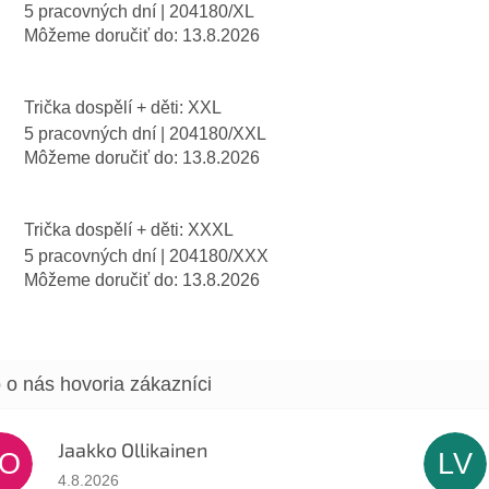
5 pracovných dní
| 204180/XL
Môžeme doručiť do:
13.8.2026
Trička dospělí + děti: XXL
5 pracovných dní
| 204180/XXL
Môžeme doručiť do:
13.8.2026
Trička dospělí + děti: XXXL
5 pracovných dní
| 204180/XXX
Môžeme doručiť do:
13.8.2026
Jaakko Ollikainen
JO
LV
Hodnotenie obchodu je 5 z 5 hviezdičiek.
4.8.2026