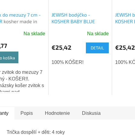
k do mezuzy 7 cm -
JEWISH bodýčko -
JEWISH b
ER
kosher made in
KOSHER BABY BLUE
KOSHER 
l
Na sklade
Na sklade
,77
€25,42
€25,42
DETAIL
o košíka
100% KÓŠER!
100% K
 zvitok do mezuzy 7
hý - KOŠER!!.
ázsky košer zvitok s
nkami nad
enami! VYROBENÉ v
LI! Objavte krásu a
tnosť tradičnej
anty
Popis
Hodnotenie
Diskusia
y s naším...
Trička dospělí + děti: 4 roky