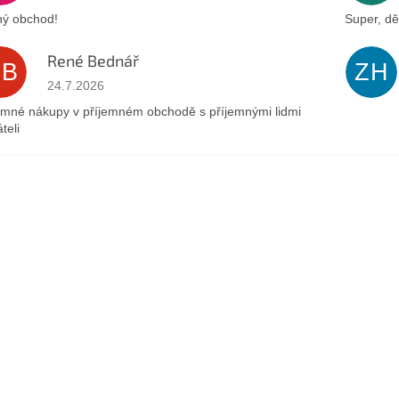
ý obchod!
Super, dě
René Bednář
RB
ZH
Hodnotenie obchodu je 5 z 5 hviezdičiek.
24.7.2026
emné nákupy v příjemném obchodě s příjemnými lidmi
teli