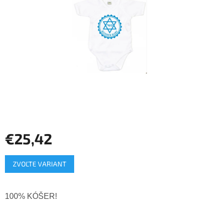
hviezdičiek.
€25,42
Jednotková
ZVOĽTE VARIANT
cena:
100% KÓŠER!