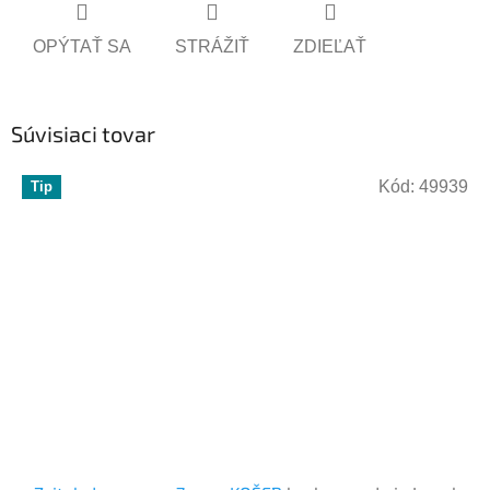
OPÝTAŤ SA
STRÁŽIŤ
ZDIEĽAŤ
Súvisiaci tovar
Kód:
49939
Tip