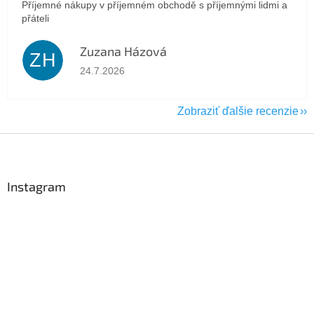
Příjemné nákupy v příjemném obchodě s příjemnými lidmi a
přáteli
Zuzana Házová
ZH
Hodnotenie obchodu je 5 z 5 hviezdičiek.
24.7.2026
Zobraziť ďalšie recenzie
Z
á
p
ä
Instagram
t
i
e