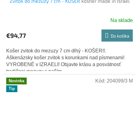
Zvitok do mezuzy 7 cm - KOŠER
kosher made in Israel
Na sklade
€94,77
Do košíka
Košer zvitok do mezuzy 7 cm dlhý - KOŠER!!.
Aškenázsky košer zvitok s korunkami nad písmenami!
VYROBENÉ v IZRAELI! Objavte krásu a posvätnosť
tradičnej mezuzy s naším...
Kód:
204099/3 M
Novinka
Tip