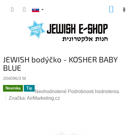
Prejsť
NÁKUP
na
KOŠÍK
obsah
JEWISH bodýčko - KOSHER BABY
BLUE
204096/3 M
Novinka
Tip
Priemerné
Neohodnotené
Podrobnosti hodnotenia
hodnotenie
Značka:
AirMarketing.cz
produktu
je
0,0
z
5