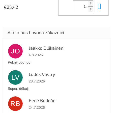
Do 
€25,42
Jaakko Ollikainen
JO
Hodnotenie obchodu je 5 z 5 hviezdičiek.
4.8.2026
Pěkný obchod!
Luděk Vostry
LV
Hodnotenie obchodu je 5 z 5 hviezdičiek.
28.7.2026
Super, děkuji.
René Bednář
RB
Hodnotenie obchodu je 5 z 5 hviezdičiek.
24.7.2026