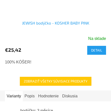
JEWISH bodýčko - KOSHER BABY PINK
Na sklade
€25,42
DETAIL
100% KÓŠER!
ZOBRAZIŤ VŠETKY SÚVISIACE PRODUKTY
Varianty
Popis
Hodnotenie
Diskusia
bodýčko: 3 měsíce