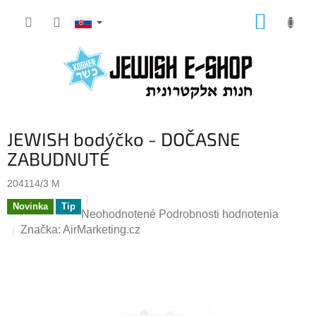
Prejsť
NÁKUP
na
KOŠÍK
obsah
JEWISH bodýčko - DOČASNE
ZABUDNUTÉ
204114/3 M
Novinka
Tip
Priemerné
Neohodnotené
Podrobnosti hodnotenia
hodnotenie
Značka:
AirMarketing.cz
produktu
je
0,0
z
5