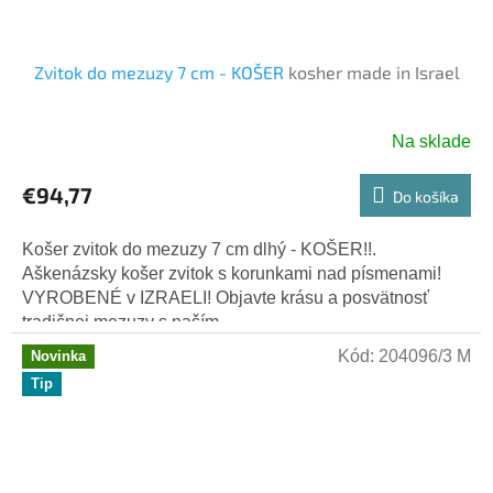
Zvitok do mezuzy 7 cm - KOŠER
kosher made in Israel
Na sklade
€94,77
Do košíka
Košer zvitok do mezuzy 7 cm dlhý - KOŠER!!.
Aškenázsky košer zvitok s korunkami nad písmenami!
VYROBENÉ v IZRAELI! Objavte krásu a posvätnosť
tradičnej mezuzy s naším...
Kód:
204096/3 M
Novinka
Tip