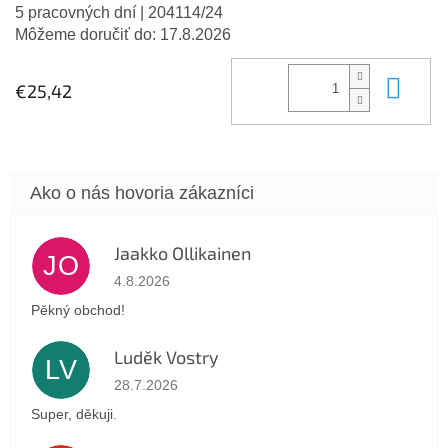
5 pracovných dní
| 204114/24
Môžeme doručiť do:
17.8.2026
Do 
€25,42
Jaakko Ollikainen
JO
Hodnotenie obchodu je 5 z 5 hviezdičiek.
4.8.2026
Pěkný obchod!
Luděk Vostry
LV
Hodnotenie obchodu je 5 z 5 hviezdičiek.
28.7.2026
Super, děkuji.