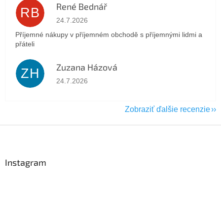
René Bednář
RB
Hodnotenie obchodu je 5 z 5 hviezdičiek.
24.7.2026
Příjemné nákupy v příjemném obchodě s příjemnými lidmi a
přáteli
Zuzana Házová
ZH
Hodnotenie obchodu je 5 z 5 hviezdičiek.
24.7.2026
Zobraziť ďalšie recenzie
Z
á
p
ä
Instagram
t
i
e