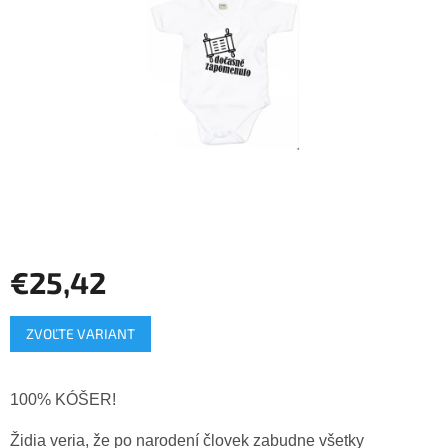
hviezdičiek.
€25,42
Jednotková
ZVOĽTE VARIANT
cena:
100% KÓŠER!
Židia veria, že po narodení človek zabudne všetky