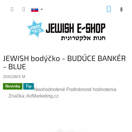
Prejsť
NÁKUP
na
KOŠÍK
obsah
JEWISH bodýčko - BUDÚCE BANKÉR
- BLUE
204108/3 M
Novinka
Tip
Priemerné
Neohodnotené
Podrobnosti hodnotenia
hodnotenie
Značka:
AirMarketing.cz
produktu
je
0,0
z
5