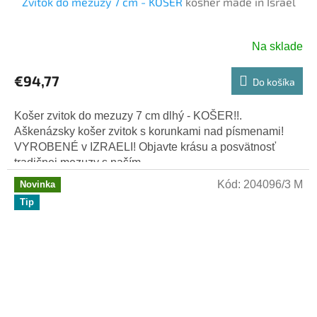
Zvitok do mezuzy 7 cm - KOŠER
kosher made in Israel
Na sklade
€94,77
Do košíka
Košer zvitok do mezuzy 7 cm dlhý - KOŠER!!.
Aškenázsky košer zvitok s korunkami nad písmenami!
VYROBENÉ v IZRAELI! Objavte krásu a posvätnosť
tradičnej mezuzy s naším...
Kód:
204096/3 M
Novinka
Tip