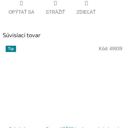
OPÝTAŤ SA
STRÁŽIŤ
ZDIEĽAŤ
Súvisiaci tovar
Kód:
49939
Tip