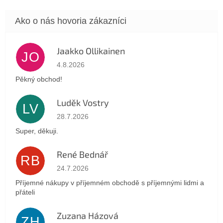
Jaakko Ollikainen
JO
Hodnotenie obchodu je 5 z 5 hviezdičiek.
4.8.2026
Pěkný obchod!
Luděk Vostry
LV
Hodnotenie obchodu je 5 z 5 hviezdičiek.
28.7.2026
Super, děkuji.
René Bednář
RB
Hodnotenie obchodu je 5 z 5 hviezdičiek.
24.7.2026
Příjemné nákupy v příjemném obchodě s příjemnými lidmi a
přáteli
Zuzana Házová
ZH