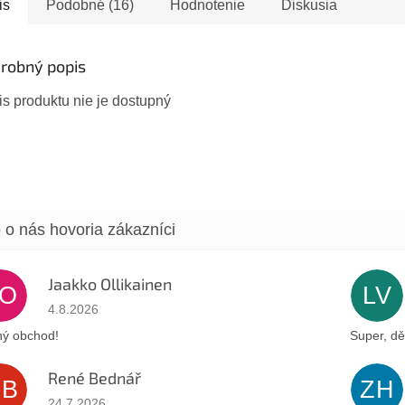
vých variantov –
is
Podobné (16)
Hodnotenie
Diskusia
 kartička
adne...
robný popis
s produktu nie je dostupný
Jaakko Ollikainen
JO
LV
Hodnotenie obchodu je 5 z 5 hviezdičiek.
4.8.2026
ý obchod!
Super, dě
René Bednář
RB
ZH
Hodnotenie obchodu je 5 z 5 hviezdičiek.
24.7.2026