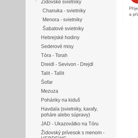
Židovské svietniky
Příj
Chanuka - svietniky
a přá
Menora - svietniky
Šabatové svietniky
Hebrejské hodiny
Sederové misy
Tóra - Torah
Dreidl - Sevivon - Drejdl
Talit - Tallit
Šofar
Mezuza
Poháriky na kiduš
Havdala (svietniky, karafy,
poháre alebo súpravy)
JAD - Ukazovátko na Tóru
Židovský prívesok s menom -