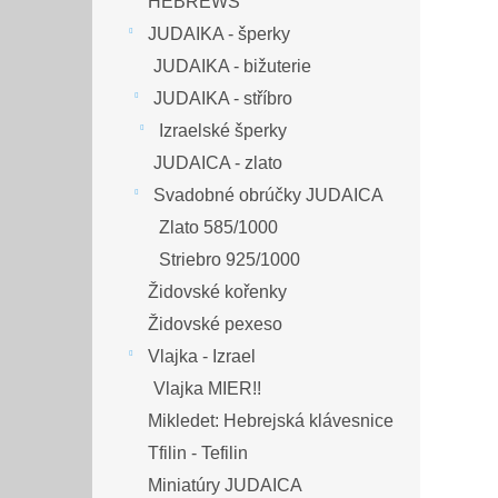
HEBREWS
JUDAIKA - šperky
JUDAIKA - bižuterie
JUDAIKA - stříbro
Izraelské šperky
JUDAICA - zlato
Svadobné obrúčky JUDAICA
Zlato 585/1000
Striebro 925/1000
Židovské kořenky
Židovské pexeso
Vlajka - Izrael
Vlajka MIER!!
Mikledet: Hebrejská klávesnice
Tfilin - Tefilin
Miniatúry JUDAICA