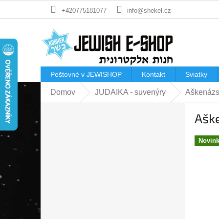
Prejsť
+420775181077
info@shekel.cz
na
obsah
Poštovné v JEWISHOP
Kontakt
Sviatky
Domov
JUDAIKA - suvenýry
Aškenázsk
B
Aške
o
č
n
Novin
ý
p
a
n
e
l