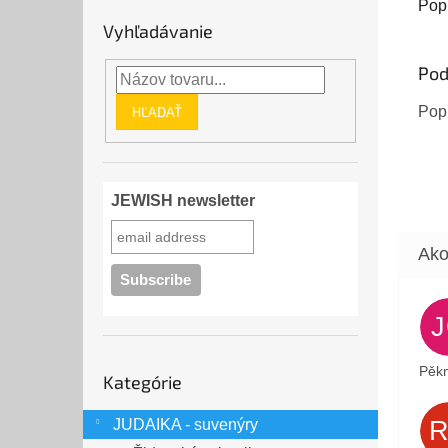
konco
Pop
každá
Vyhľadávanie
prehľ
Pod
HĽADAŤ
Popi
JEWISH newsletter
Preskočiť
Pěkn
Kategórie
kategórie
JUDAIKA - suvenýry