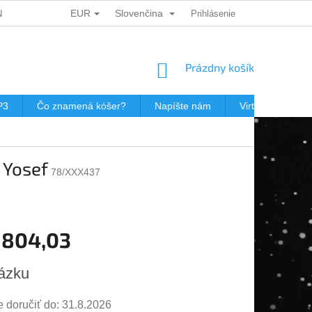
EUR
Slovenčina
ÍCH ÚDAJŮ
DÁRKOVÉ KUPONY
Prihlásenie
POŠTOVNÉ V JEWISHOP
NÁKUPNÝ
Prázdny košík
KOŠÍK
P3
Čo znamená kóšer?
Napíšte nám
Virtuálna prehli
 Yosef
78/XXX437
 804,03
ová
ázku
doručiť do:
31.8.2026