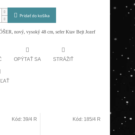
Pridať do košíka
ER, nový, vysoký 48 cm, sefer Ktav Bejt Jozef
Č
OPÝTAŤ SA
STRÁŽIŤ
EĽAŤ
Kód:
39/4 R
Kód:
185/4 R