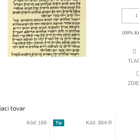
hviezdičiek.
100% KÓŠ
TLA
ZDI
iaci tovar
Kód:
169
Kód:
38/4 R
Tip