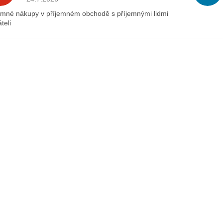
emné nákupy v příjemném obchodě s příjemnými lidmi
teli