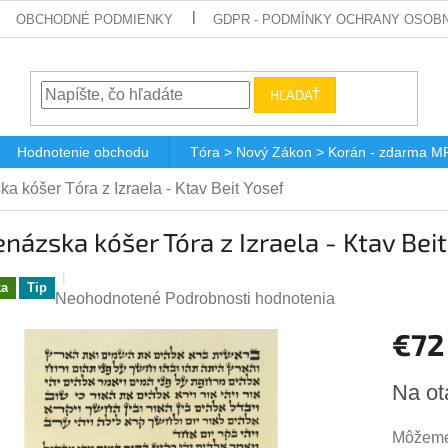
OBCHODNÉ PODMIENKY
GDPR - PODMÍNKY OCHRANY OSOBN
HĽADAŤ
Hodnotenie obchodu
Tóra > Nový Zákon > Korán - zdarma M
a kóšer Tóra z Izraela - Ktav Beit Yosef
názska kóšer Tóra z Izraela - Ktav Beit
ka
Tip
Priemerné
Neohodnotené
Podrobnosti hodnotenia
hodnotenie
€72
produktu
je
Jednotk
0,0
Na ot
cena:
z
5
Môžeme 