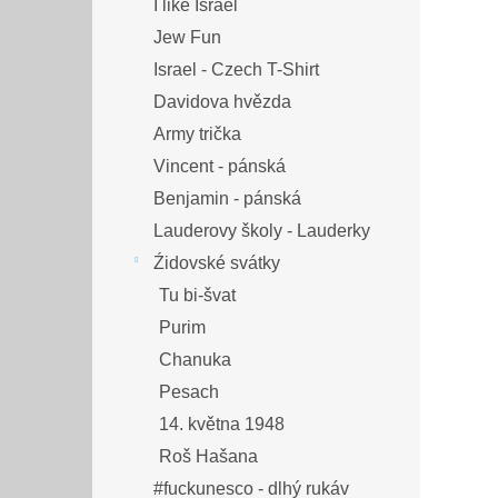
I like Israel
Jew Fun
Israel - Czech T-Shirt
Davidova hvězda
Army trička
Vincent - pánská
Benjamin - pánská
Lauderovy školy - Lauderky
Źidovské svátky
Tu bi-švat
Purim
Chanuka
Pesach
14. května 1948
Roš Hašana
#fuckunesco - dlhý rukáv