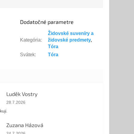
Dodatočné parametre
Židovské suveníry a
Kategória
:
židovské predmety
,
Tóra
Svátek
:
Tóra
Luděk Vostry
Hodnotenie obchodu je 5 z 5 hviezdičiek.
28.7.2026
kuji.
Zuzana Házová
Hodnotenie obchodu je 5 z 5 hviezdičiek.
24.7.2026