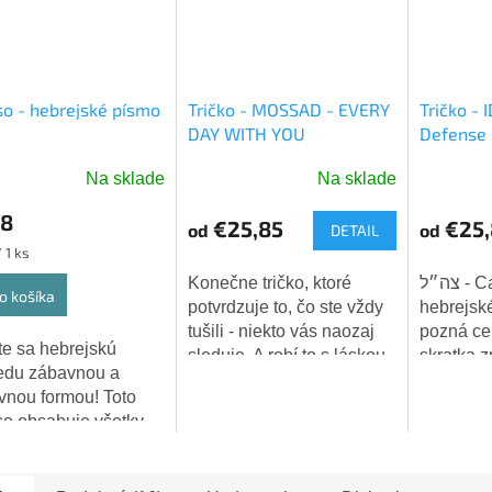
o - hebrejské písmo
Tričko - MOSSAD - EVERY
Tričko - I
DAY WITH YOU
Defense 
Na sklade
Na sklade
Priemerné
Priemern
hodnotenie
hodnoten
28
€25,85
€25,
od
od
DETAIL
produktu
produktu
ková
 1 ks
je
je
5,0
5,0
Konečne tričko, ktoré
צה״ל - Cahal - tri
o košíka
z
z
potvrdzuje to, čo ste vždy
hebrejsk
5
5
tušili - niekto vás naozaj
pozná cel
e sa hebrejskú
hviezdičiek.
hviezdiči
sleduje. A robí to s láskou.
skratka 
edu zábavnou a
👁️❤️
Hagana le
ívnou formou! Toto
Izraelské
o obsahuje všetky
(IDF). Tr
ná hebrejskej
symboly, k
dy vrátane ich