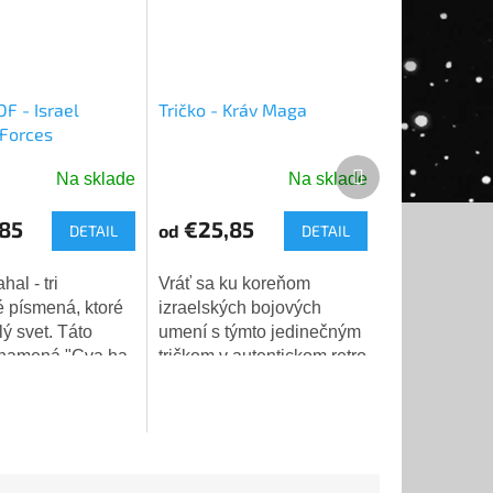
DF - Israel
Tričko - Kráv Maga
Forces
Ďalší
Na sklade
Na sklade
é
produkt
ie
85
€25,85
od
DETAIL
DETAIL
Vráť sa ku koreňom
é písmená, ktoré
izraelských bojových
ý svet. Táto
umení s týmto jedinečným
ek.
znamená "Cva ha-
tričkom v autentickom retro
-Jisra'el" -
štýle! Toto sivé tričko s
 obranné sily
patinovanou vintage
i jednoduché
potlačou vzdáva hold
toré...
tradícii a sile...