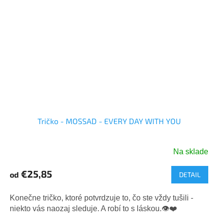
Tričko - MOSSAD - EVERY DAY WITH YOU
Na sklade
Priemerné
hodnotenie
€25,85
od
DETAIL
produktu
je
5,0
Konečne tričko, ktoré potvrdzuje to, čo ste vždy tušili -
z
niekto vás naozaj sleduje. A robí to s láskou.👁️❤️
5