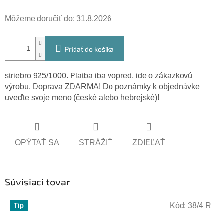
cena:
Môžeme doručiť do:
31.8.2026
Pridať do košíka
striebro 925/1000. Platba iba vopred, ide o zákazkovú
výrobu. Doprava ZDARMA! Do poznámky k objednávke
uveďte svoje meno (české alebo hebrejské)!
OPÝTAŤ SA
STRÁŽIŤ
ZDIEĽAŤ
Súvisiaci tovar
Kód:
38/4 R
Tip