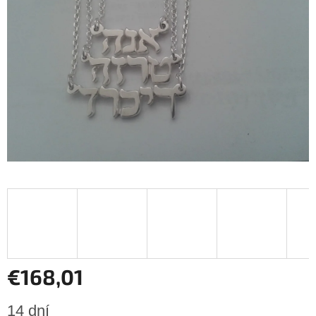
hviezdičiek.
€168,01
Jednotková
14 dní