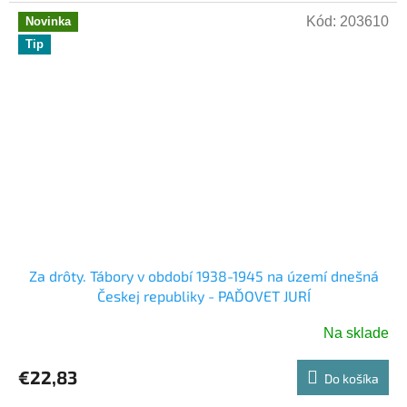
hviezdičiek.
Kód:
203610
Novinka
Tip
Za drôty. Tábory v období 1938-1945 na území dnešná
Českej republiky - PAĎOVET JURÍ
Na sklade
€22,83
Do košíka