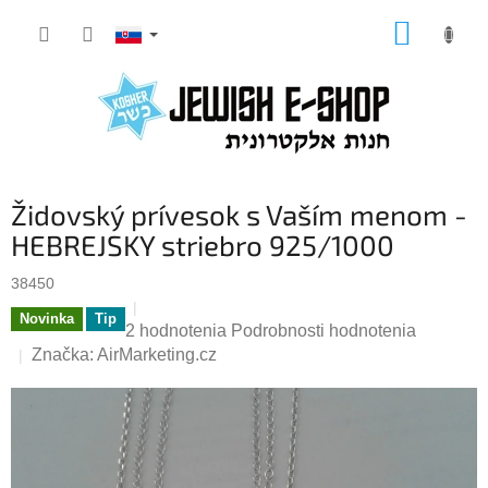
Prejsť
NÁKUP
na
KOŠÍK
obsah
Židovský prívesok s Vaším menom -
HEBREJSKY striebro 925/1000
38450
Novinka
Tip
Priemerné
2 hodnotenia
Podrobnosti hodnotenia
hodnotenie
Značka:
AirMarketing.cz
produktu
je
5,0
z
5