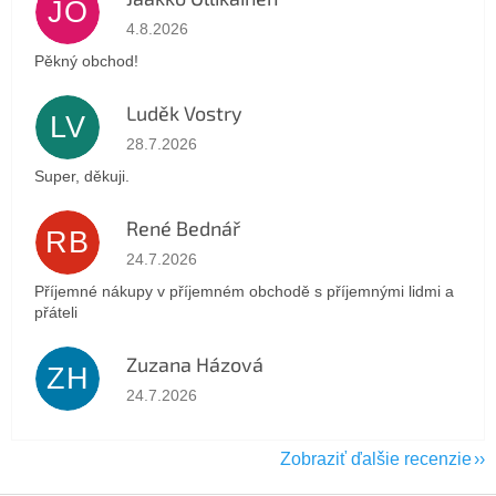
JO
Hodnotenie obchodu je 5 z 5 hviezdičiek.
4.8.2026
Pěkný obchod!
Luděk Vostry
LV
Hodnotenie obchodu je 5 z 5 hviezdičiek.
28.7.2026
Super, děkuji.
René Bednář
RB
Hodnotenie obchodu je 5 z 5 hviezdičiek.
24.7.2026
Příjemné nákupy v příjemném obchodě s příjemnými lidmi a
přáteli
Zuzana Házová
ZH
Hodnotenie obchodu je 5 z 5 hviezdičiek.
24.7.2026
Zobraziť ďalšie recenzie