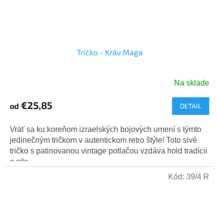
Tričko - Kráv Maga
Na sklade
€25,85
od
DETAIL
Vráť sa ku koreňom izraelských bojových umení s týmto
jedinečným tričkom v autentickom retro štýle! Toto sivé
tričko s patinovanou vintage potlačou vzdáva hold tradícii
a sile...
Kód:
39/4 R