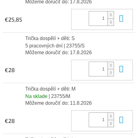
Môžeme doručiť do:
17.8.2026
Do 
€25,85
Trička dospělí + děti: S
5 pracovných dní
| 23755/S
Môžeme doručiť do:
17.8.2026
Do 
€28
Trička dospělí + děti: M
Na sklade
| 23755/M
Môžeme doručiť do:
11.8.2026
Do 
€28