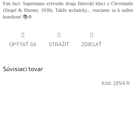
Fun fact: Supermana vytvorilu dvaja židovskí kluci z Clevelandu
(Siegel & Shuster, 1938). Takže technicky... vraciame sa k našim
koreňom! 📚✡️
OPÝTAŤ SA
STRÁŽIŤ
ZDIEĽAŤ
Súvisiaci tovar
Kód:
185/4 R