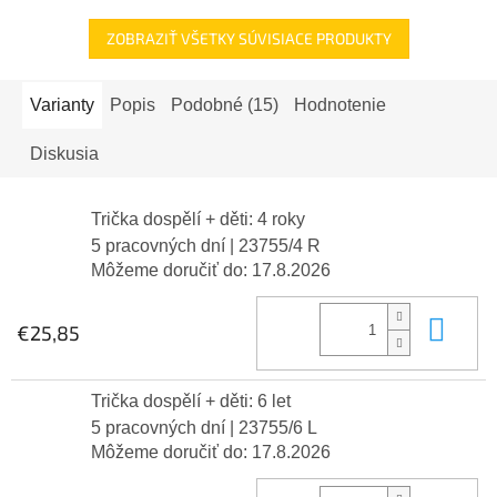
ZOBRAZIŤ VŠETKY SÚVISIACE PRODUKTY
Varianty
Popis
Podobné (15)
Hodnotenie
Diskusia
Trička dospělí + děti: 4 roky
5 pracovných dní
| 23755/4 R
Môžeme doručiť do:
17.8.2026
Do 
€25,85
Trička dospělí + děti: 6 let
5 pracovných dní
| 23755/6 L
Môžeme doručiť do:
17.8.2026