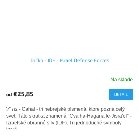
Tričko - IDF - Israel Defense Forces
Na sklade
Priemerné
hodnotenie
€25,85
od
DETAIL
produktu
je
5,0
צה״ל - Cahal - tri hebrejské písmená, ktoré pozná celý
z
svet. Táto skratka znamená "Cva ha-Hagana le-Jisra'el" -
5
Izraelské obranné sily (IDF). Tri jednoduché symboly,
hviezdičiek.
ktoré...