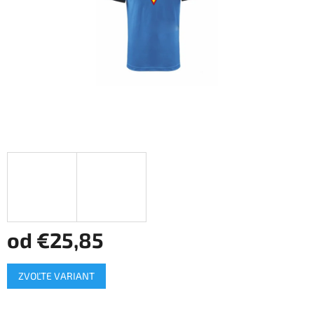
od
€25,85
Jednotková
ZVOĽTE VARIANT
cena: