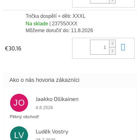
Trička dospělí + děti: XXXL
Na sklade
| 23755/XXX
Môžeme doručiť do:
11.8.2026
Do 
€30,16
Jaakko Ollikainen
JO
Hodnotenie obchodu je 5 z 5 hviezdičiek.
4.8.2026
Pěkný obchod!
Luděk Vostry
LV
Hodnotenie obchodu je 5 z 5 hviezdičiek.