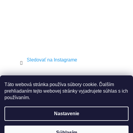
e
Sledovať na Instagrame
Shekel.cz
Torah.cz
Kosher-coffee.cz
Táto webová stránka používa súbory cookie. Ďalším
prehliadaním tejto webovej stránky vyjadrujete súhlas s ich
používaním.
Vytvoril Shoptet
Nastavenie
Copyright 2026
JEWISH E-SHOP
. Všetky práva
Súhlasím
vyhradené.