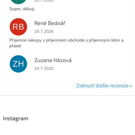
28.7.2026
Super, děkuji.
René Bednář
RB
Hodnotenie obchodu je 5 z 5 hviezdičiek.
24.7.2026
Příjemné nákupy v příjemném obchodě s příjemnými lidmi a
přáteli
Zuzana Házová
ZH
Hodnotenie obchodu je 5 z 5 hviezdičiek.
24.7.2026
Zobraziť ďalšie recenzie
Z
á
p
ä
Instagram
t
i