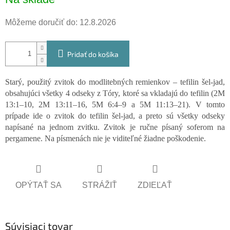
cena:
Môžeme doručiť do:
12.8.2026
Pridať do košíka
Starý, použitý zvitok do modlitebných remienkov – tefilin šel-jad,
obsahujúci všetky 4 odseky z Tóry, ktoré sa vkladajú do tefilin (2M
13:1–10, 2M 13:11–16, 5M 6:4–9 a 5M 11:13–21). V tomto
prípade ide o zvitok do tefilin šel-jad, a preto sú všetky odseky
napísané na jednom zvitku. Zvitok je ručne písaný soferom na
pergamene. Na písmenách nie je viditeľné žiadne poškodenie.
OPÝTAŤ SA
STRÁŽIŤ
ZDIEĽAŤ
Súvisiaci tovar