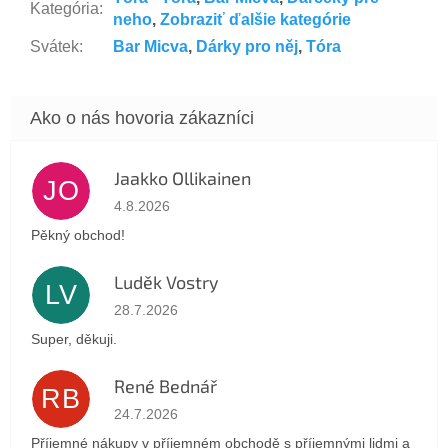
Kategória
:
neho
,
Zobraziť ďalšie kategórie
Svátek
:
Bar Micva
,
Dárky pro něj
,
Tóra
Jaakko Ollikainen
JO
Hodnotenie obchodu je 5 z 5 hviezdičiek.
4.8.2026
Pěkný obchod!
Luděk Vostry
LV
Hodnotenie obchodu je 5 z 5 hviezdičiek.
28.7.2026
Super, děkuji.
René Bednář
RB
Hodnotenie obchodu je 5 z 5 hviezdičiek.
24.7.2026
Příjemné nákupy v příjemném obchodě s příjemnými lidmi a