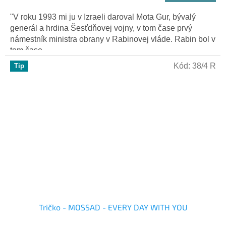
"V roku 1993 mi ju v Izraeli daroval Mota Gur, bývalý
generál a hrdina Šesťdňovej vojny, v tom čase prvý
námestník ministra obrany v Rabinovej vláde. Rabin bol v
tom čase...
Kód:
38/4 R
Tip
Tričko - MOSSAD - EVERY DAY WITH YOU