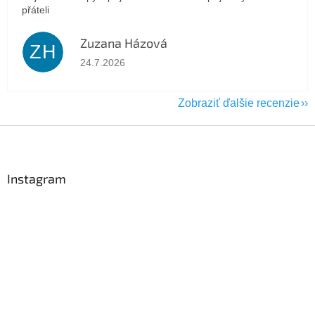
přáteli
Zuzana Házová
ZH
Hodnotenie obchodu je 5 z 5 hviezdičiek.
24.7.2026
Zobraziť ďalšie recenzie
Z
á
p
ä
Instagram
t
i
e