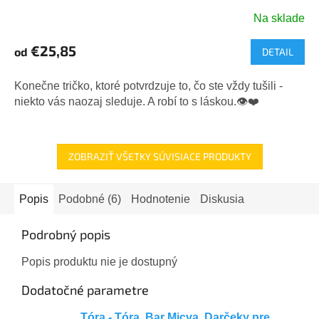
Na sklade
Priemerné
hodnotenie
€25,85
od
DETAIL
produktu
je
5,0
Konečne tričko, ktoré potvrdzuje to, čo ste vždy tušili -
z
niekto vás naozaj sleduje. A robí to s láskou.👁️❤️
5
hviezdičiek.
ZOBRAZIŤ VŠETKY SÚVISIACE PRODUKTY
Popis
Podobné (6)
Hodnotenie
Diskusia
Podrobný popis
Popis produktu nie je dostupný
Dodatočné parametre
Tóra - Tóra
,
Bar Micva
,
Darčeky pre