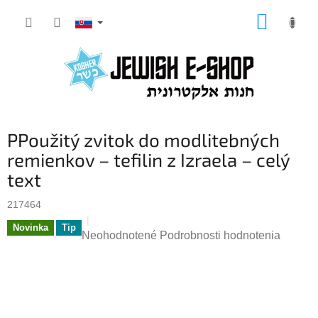
Prejsť
NÁKUP
na
KOŠÍK
obsah
PPoužitý zvitok do modlitebných
remienkov – tefilin z Izraela – celý
text
217464
Novinka
Tip
Priemerné
Neohodnotené
Podrobnosti hodnotenia
hodnotenie
produktu
je
0,0
z