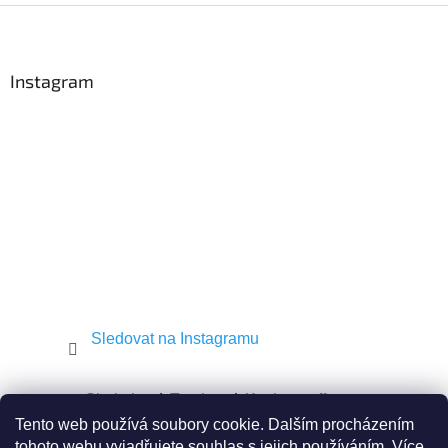
Z
á
p
a
Instagram
t
í
Sledovat na Instagramu
Shekel.cz
Torah.cz
Kosher-coffee.cz
Tento web používá soubory cookie. Dalším procházením
tohoto webu vyjadřujete souhlas s jejich používáním.
Více