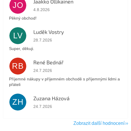
Jaakko Ollikainen
JO
Hodnocení obchodu je 5 z 5 hvězdiček.
4.8.2026
Pěkný obchod!
Luděk Vostry
LV
Hodnocení obchodu je 5 z 5 hvězdiček.
28.7.2026
Super, děkuji.
René Bednář
RB
Hodnocení obchodu je 5 z 5 hvězdiček.
24.7.2026
Příjemné nákupy v příjemném obchodě s příjemnými lidmi a
přáteli
Zuzana Házová
ZH
Hodnocení obchodu je 5 z 5 hvězdiček.
24.7.2026
Zobrazit další hodnocení