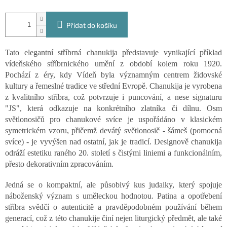
Přidat do košíku
Tato elegantní stříbrná chanukija představuje vynikající příklad
vídeňského stříbrnického umění z období kolem roku 1920.
Pochází z éry, kdy Vídeň byla významným centrem židovské
kultury a řemeslné tradice ve střední Evropě. Chanukija je vyrobena
z kvalitního stříbra, což potvrzuje i puncování, a nese signaturu
"JS", která odkazuje na konkrétního zlatníka či dílnu. Osm
světlonosičů pro chanukové svíce je uspořádáno v klasickém
symetrickém vzoru, přičemž devátý světlonosič - šámeš (pomocná
svíce) - je vyvýšen nad ostatní, jak je tradicí. Designově chanukija
odráží estetiku raného 20. století s čistými liniemi a funkcionálním,
přesto dekorativním zpracováním.
Jedná se o kompaktní, ale působivý kus judaiky, který spojuje
náboženský význam s uměleckou hodnotou. Patina a opotřebení
stříbra svědčí o autenticitě a pravděpodobném používání během
generací, což z této chanukije činí nejen liturgický předmět, ale také