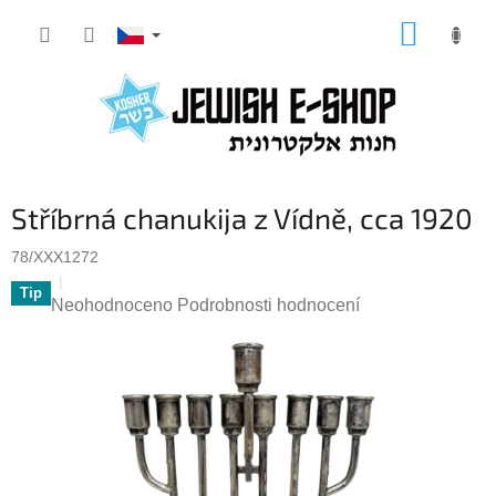
Přejít
NÁKUP
na
KOŠÍK
obsah
Stříbrná chanukija z Vídně, cca 1920
78/XXX1272
Tip
Průměrné
Neohodnoceno
Podrobnosti hodnocení
hodnocení
produktu
je
0,0
z
5
hvězdiček.