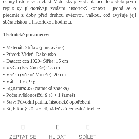
cenný historický artefakt. Vídeňský původ a datace do období první
republiky jí dodávají zvláštní historický kontext - jedná se o
předmět z doby před druhou světovou válkou, což zvyšuje její
sběratelskou a historickou hodnotu.
Technické parametry:
• Materiál: Stříbro (puncováno)
• Původ: Vídeň, Rakousko
• Datace: cca 1920• Šířka: 15 cm
• Výška (bez šámeše): 18 cm
• Výška (včetně šámeše): 20 cm
• Váha: 156, 9 g
• Signatura: JS (zlatnická značka)
• Počet světlonosičů: 9 (8 + 1 šámeš)
• Stav: Původní patina, historické opotřebení
• Styl: Raný 20. století, vídeňská řemeslná tradice
ZEPTAT SE
HLÍDAT
SDÍLET