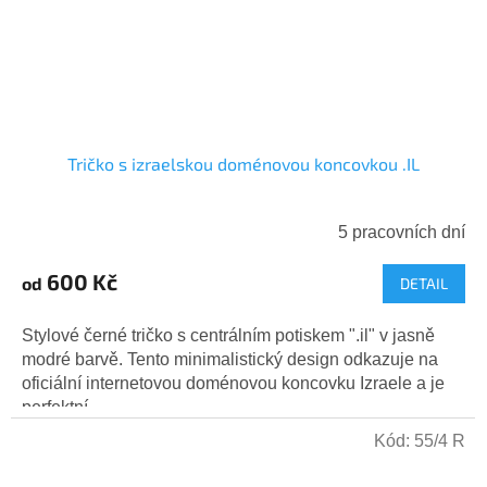
Tričko s izraelskou doménovou koncovkou .IL
5 pracovních dní
Průměrné
hodnocení
600 Kč
od
DETAIL
produktu
je
5,0
Stylové černé tričko s centrálním potiskem ".il" v jasně
z
modré barvě. Tento minimalistický design odkazuje na
5
oficiální internetovou doménovou koncovku Izraele a je
hvězdiček.
perfektní...
Kód:
55/4 R