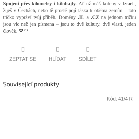
Spojeni přes kilometry i kilobajty.
Ať už máš kořeny v Izraeli,
žiješ v Čechách, nebo tě prostě pojí láska k oběma zemím – toto
tričko vypráví tvůj příběh. Domény
.IL
a
.CZ
na jednom tričku
jsou víc než jen písmena – jsou to dvě kultury, dvě vlasti, jeden
člověk. 💙🤍
ZEPTAT SE
HLÍDAT
SDÍLET
Související produkty
Kód:
41/4 R