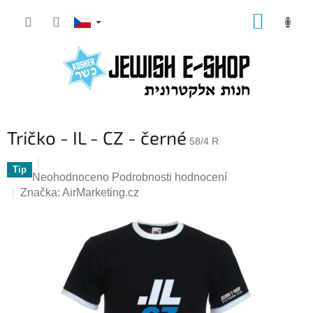
Přejít
NÁKUP
na
KOŠÍK
obsah
Tričko - IL - CZ - černé
58/4 R
Tip
Průměrné
Neohodnoceno
Podrobnosti hodnocení
hodnocení
Značka:
AirMarketing.cz
produktu
je
0,0
z
5
hvězdiček.