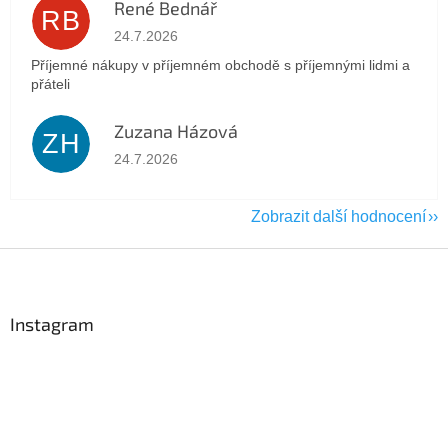
René Bednář
RB
Hodnocení obchodu je 5 z 5 hvězdiček.
24.7.2026
Příjemné nákupy v příjemném obchodě s příjemnými lidmi a
přáteli
Zuzana Házová
ZH
Hodnocení obchodu je 5 z 5 hvězdiček.
24.7.2026
Zobrazit další hodnocení
Z
á
p
a
Instagram
t
í