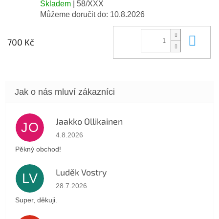
Skladem
| 58/XXX
Můžeme doručit do:
10.8.2026
Do 
700 Kč
Jaakko Ollikainen
JO
Hodnocení obchodu je 5 z 5 hvězdiček.
4.8.2026
Pěkný obchod!
Luděk Vostry
LV
Hodnocení obchodu je 5 z 5 hvězdiček.
28.7.2026
Super, děkuji.