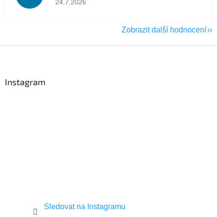
24.7.2026
Zobrazit další hodnocení
Z
á
p
a
Instagram
t
í
Sledovat na Instagramu