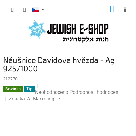
Přejít
NÁKUP
na
KOŠÍK
obsah
Náušnice Davidova hvězda - Ag
925/1000
212770
Novinka
Tip
Průměrné
Neohodnoceno
Podrobnosti hodnocení
hodnocení
Značka:
AirMarketing.cz
produktu
je
0,0
z
5