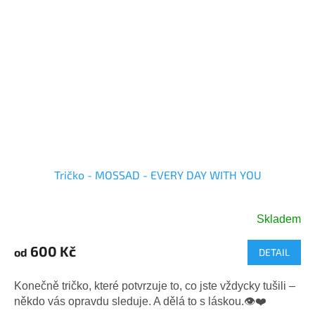
Tričko - MOSSAD - EVERY DAY WITH YOU
Skladem
Průměrné
hodnocení
600 Kč
od
DETAIL
produktu
je
5,0
Konečně tričko, které potvrzuje to, co jste vždycky tušili –
z
někdo vás opravdu sleduje. A dělá to s láskou.👁️❤️
5