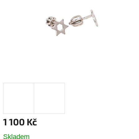
hvězdiček.
1 100 Kč
Měrná
Skladem