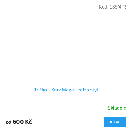
hvězdiček.
Kód:
185/4 R
Tričko - Krav Maga - retro styl
Skladem
600 Kč
od
DETAIL