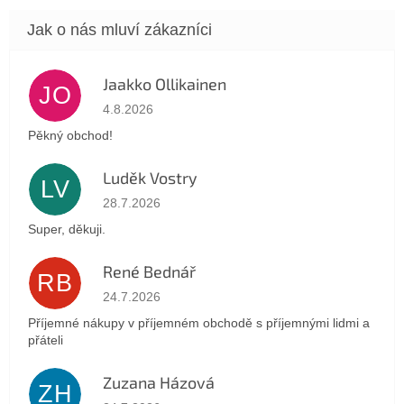
Jaakko Ollikainen
JO
Hodnocení obchodu je 5 z 5 hvězdiček.
4.8.2026
Pěkný obchod!
Luděk Vostry
LV
Hodnocení obchodu je 5 z 5 hvězdiček.
28.7.2026
Super, děkuji.
René Bednář
RB
Hodnocení obchodu je 5 z 5 hvězdiček.
24.7.2026
Příjemné nákupy v příjemném obchodě s příjemnými lidmi a
přáteli
Zuzana Házová
ZH
Hodnocení obchodu je 5 z 5 hvězdiček.