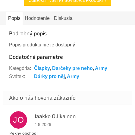
ZOBRAZIŤ VŠETKY SÚVISIACE PRODUKTY
Popis
Hodnotenie
Diskusia
Podrobný popis
Popis produktu nie je dostupný
Dodatočné parametre
Kategória
:
Čiapky
,
Darčeky pre neho
,
Army
Svátek
:
Dárky pro něj
,
Army
Jaakko Ollikainen
JO
Hodnotenie obchodu je 5 z 5 hviezdičiek.
4.8.2026
Pěkný obchod!