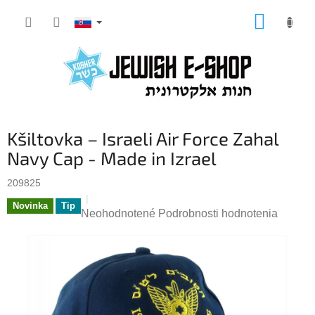
Prejsť
NÁKUP
na
KOŠÍK
obsah
Kšiltovka – Israeli Air Force Zahal
Navy Cap - Made in Izrael
209825
Novinka
Tip
Priemerné
Neohodnotené
Podrobnosti hodnotenia
hodnotenie
produktu
je
0,0
z
5