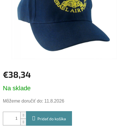
hviezdičiek.
€38,34
Jednotková
Na sklade
cena:
Môžeme doručiť do:
11.8.2026
Pridať do košíka