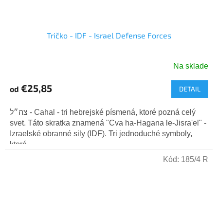
Tričko - IDF - Israel Defense Forces
Na sklade
Priemerné
hodnotenie
€25,85
od
DETAIL
produktu
je
5,0
צה״ל - Cahal - tri hebrejské písmená, ktoré pozná celý
z
svet. Táto skratka znamená "Cva ha-Hagana le-Jisra'el" -
5
Izraelské obranné sily (IDF). Tri jednoduché symboly,
hviezdičiek.
ktoré...
Kód:
185/4 R