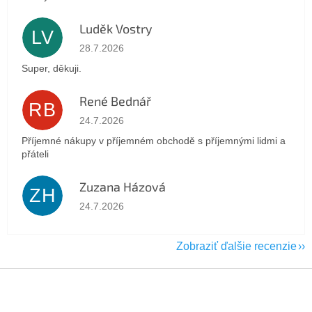
Luděk Vostry
LV
Hodnotenie obchodu je 5 z 5 hviezdičiek.
28.7.2026
Super, děkuji.
René Bednář
RB
Hodnotenie obchodu je 5 z 5 hviezdičiek.
24.7.2026
Příjemné nákupy v příjemném obchodě s příjemnými lidmi a
přáteli
Zuzana Házová
ZH
Hodnotenie obchodu je 5 z 5 hviezdičiek.
24.7.2026
Zobraziť ďalšie recenzie
Z
á
p