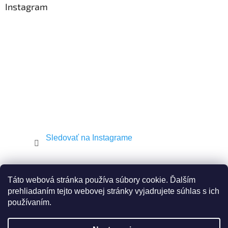
ä
Instagram
t
i
e
Sledovať na Instagrame
Shekel.cz
Torah.cz
Kosher-coffee.cz
Táto webová stránka používa súbory cookie. Ďalším
prehliadaním tejto webovej stránky vyjadrujete súhlas s ich
používaním.
Vytvoril Shoptet