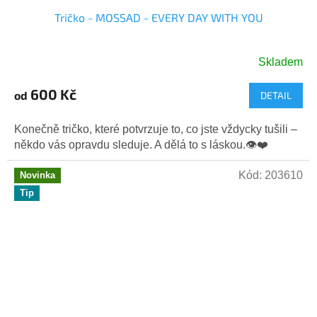
Tričko - MOSSAD - EVERY DAY WITH YOU
Skladem
Průměrné
hodnocení
600 Kč
od
DETAIL
produktu
je
5,0
Konečně tričko, které potvrzuje to, co jste vždycky tušili –
z
někdo vás opravdu sleduje. A dělá to s láskou.👁️❤️
5
hvězdiček.
Kód:
203610
Novinka
Tip