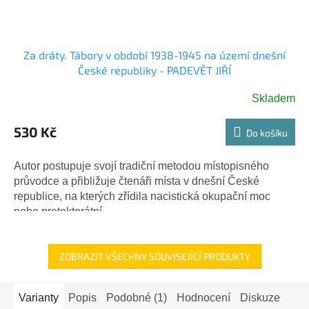
Za dráty. Tábory v období 1938-1945 na území dnešní
České republiky - PADEVĚT JIŘÍ
Skladem
530 Kč
Do košíku
Autor postupuje svojí tradiční metodou místopisného
průvodce a přibližuje čtenáři místa v dnešní České
republice, na kterých zřídila nacistická okupační moc
nebo protektorátní...
ZOBRAZIT VŠECHNY SOUVISEJÍCÍ PRODUKTY
Varianty
Popis
Podobné (1)
Hodnocení
Diskuze