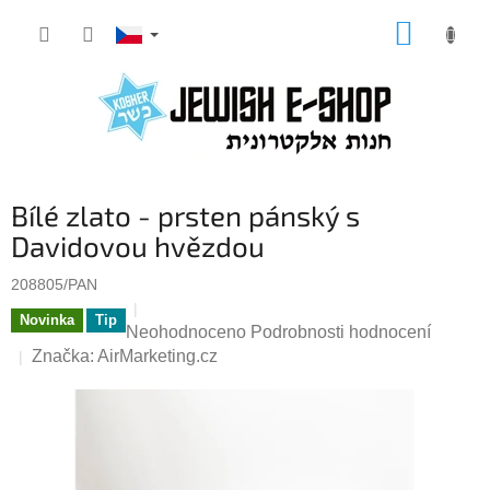
Přejít
NÁKUP
na
KOŠÍK
obsah
Bílé zlato - prsten pánský s
Davidovou hvězdou
208805/PAN
Novinka
Tip
Průměrné
Neohodnoceno
Podrobnosti hodnocení
hodnocení
Značka:
AirMarketing.cz
produktu
je
0,0
z
5