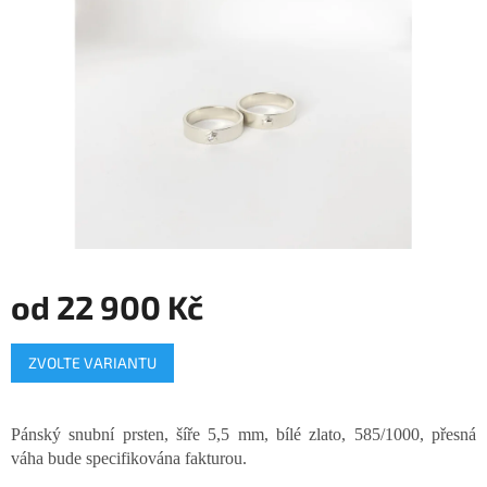
hvězdiček.
od
22 900 Kč
Měrná
ZVOLTE VARIANTU
cena:
Pánský snubní prsten, šíře 5,5 mm, bílé zlato, 585/1000, přesná
váha bude specifikována fakturou.