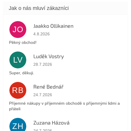
Jaakko Ollikainen
JO
Hodnocení obchodu je 5 z 5 hvězdiček.
4.8.2026
Pěkný obchod!
Luděk Vostry
LV
Hodnocení obchodu je 5 z 5 hvězdiček.
28.7.2026
Super, děkuji.
René Bednář
RB
Hodnocení obchodu je 5 z 5 hvězdiček.
24.7.2026
Příjemné nákupy v příjemném obchodě s příjemnými lidmi a
přáteli
Zuzana Házová
ZH
Hodnocení obchodu je 5 z 5 hvězdiček.
24.7.2026