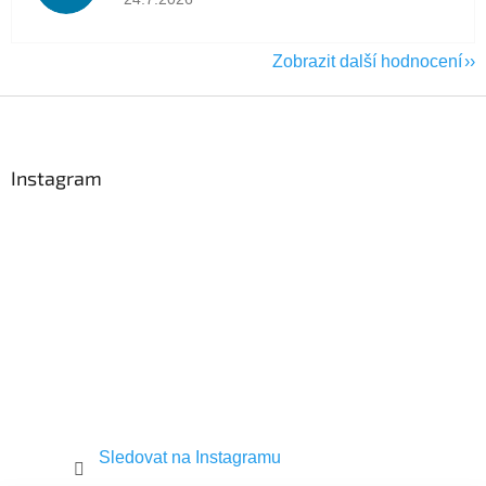
Zobrazit další hodnocení
Z
á
p
a
Instagram
t
í
Sledovat na Instagramu