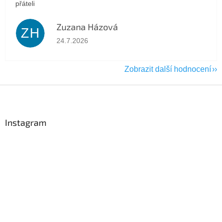
přáteli
Zuzana Házová
ZH
Hodnocení obchodu je 5 z 5 hvězdiček.
24.7.2026
Zobrazit další hodnocení
Z
á
p
a
Instagram
t
í