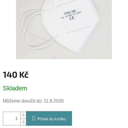
hvězdiček.
140 Kč
Měrná
Skladem
cena:
Můžeme doručit do:
11.8.2026
Přidat do košíku