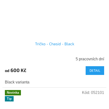
Tričko - Chasid - Black
5 pracovních dní
600 Kč
od
DETAIL
Black varianta
Kód:
052101
Novinka
Tip