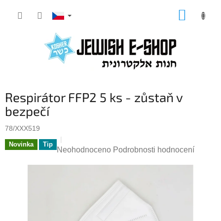
Přejít
NÁKUP
na
KOŠÍK
obsah
Respirátor FFP2 5 ks - zůstaň v
bezpečí
78/XXX519
Novinka
Tip
Průměrné
Neohodnoceno
Podrobnosti hodnocení
hodnocení
produktu
je
0,0
z
5