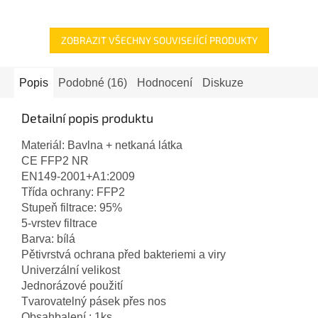
ZOBRAZIT VŠECHNY SOUVISEJÍCÍ PRODUKTY
Popis
Podobné (16)
Hodnocení
Diskuze
Detailní popis produktu
Materiál: Bavlna + netkaná látka
CE FFP2 NR
EN149-2001+A1:2009
Třída ochrany: FFP2
Stupeň filtrace: 95%
5-vrstev filtrace
Barva: bílá
Pětivrstvá ochrana před bakteriemi
a
viry
Univerzální velikost
Jednorázové použití
Tvarovatelný pásek přes nos
Obsahbalení : 1ks