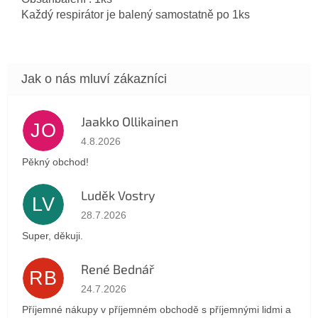
Každý respirátor
je
balený samostatně
po
1ks
Jaakko Ollikainen
JO
Hodnocení obchodu je 5 z 5 hvězdiček.
4.8.2026
Pěkný obchod!
Luděk Vostry
LV
Hodnocení obchodu je 5 z 5 hvězdiček.
28.7.2026
Super, děkuji.
René Bednář
RB
Hodnocení obchodu je 5 z 5 hvězdiček.
24.7.2026
Příjemné nákupy v příjemném obchodě s příjemnými lidmi a