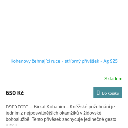
Kohenovy žehnající ruce - stříbrný přívěšek - Ag 925
Skladem
650 Kč
Do košíku
ברכת כהנים – Birkat Kohanim – Kněžské požehnání je
jedním z nejposvátnějších okamžiků v židovské
bohoslužbě. Tento přívěsek zachycuje jedinečné gesto
rukou...