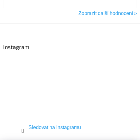
Zobrazit další hodnocení
Z
á
p
a
Instagram
t
í
Sledovat na Instagramu