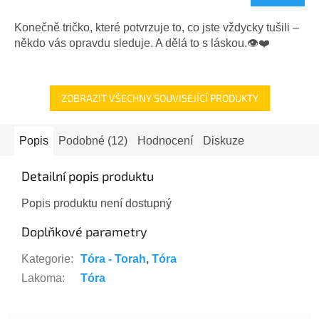
je
5,0
Konečně tričko, které potvrzuje to, co jste vždycky tušili –
z
někdo vás opravdu sleduje. A dělá to s láskou.👁️❤️
5
hvězdiček.
ZOBRAZIT VŠECHNY SOUVISEJÍCÍ PRODUKTY
Popis
Podobné (12)
Hodnocení
Diskuze
Detailní popis produktu
Popis produktu není dostupný
Doplňkové parametry
Kategorie
:
Tóra - Torah
,
Tóra
Lakoma
:
Tóra