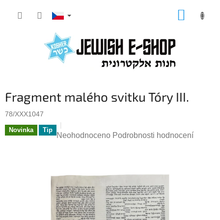
Přejít
NÁKUP
na
KOŠÍK
obsah
Fragment malého svitku Tóry III.
78/XXX1047
Novinka
Tip
Průměrné
Neohodnoceno
Podrobnosti hodnocení
hodnocení
produktu
je
0,0
z
5
hvězdiček.