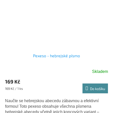
Pexeso - hebrejské písmo
Skladem
169 Kč
Měrná
169 Kč / 1 ks
Do košíku
cena:
Naučte se hebrejskou abecedu zábavnou a efektivní
formou! Toto pexeso obsahuje všechna písmena
hebrejské abecedy včetně jejich koncových variant –