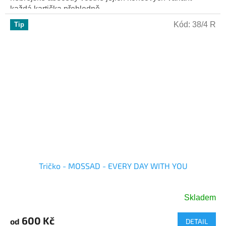
každá kartička přehledně...
Kód:
38/4 R
Tip
Tričko - MOSSAD - EVERY DAY WITH YOU
Skladem
Průměrné
hodnocení
600 Kč
od
DETAIL
produktu