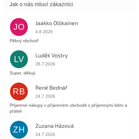
Jaakko Ollikainen
JO
Hodnocení obchodu je 5 z 5 hvězdiček.
4.8.2026
Pěkný obchod!
Luděk Vostry
LV
Hodnocení obchodu je 5 z 5 hvězdiček.
28.7.2026
Super, děkuji.
René Bednář
RB
Hodnocení obchodu je 5 z 5 hvězdiček.
24.7.2026
Příjemné nákupy v příjemném obchodě s příjemnými lidmi a
přáteli
Zuzana Házová
ZH
Hodnocení obchodu je 5 z 5 hvězdiček.
24.7.2026