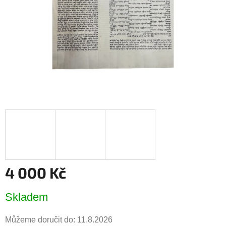
4 000 Kč
Měrná
Skladem
cena:
Můžeme doručit do:
11.8.2026