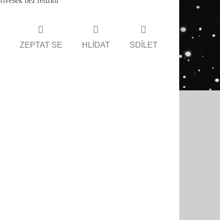
řívěsek bez řetízku
ZEPTAT SE
HLÍDAT
SDÍLET