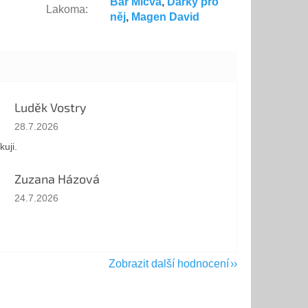
Bar Micva
,
Dárky pro
Lakoma
:
něj
,
Magen David
Luděk Vostry
Hodnocení obchodu je 5 z 5 hvězdiček.
28.7.2026
kuji.
Zuzana Házová
Hodnocení obchodu je 5 z 5 hvězdiček.
24.7.2026
Zobrazit další hodnocení