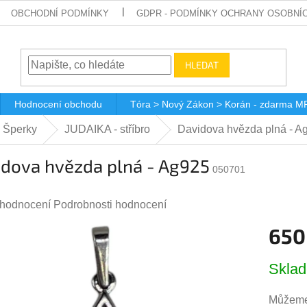
OBCHODNÍ PODMÍNKY
GDPR - PODMÍNKY OCHRANY OSOBNÍ
HLEDAT
Hodnocení obchodu
Tóra > Nový Zákon > Korán - zdarma M
 Šperky
JUDAIKA - stříbro
Davidova hvězda plná - A
idova hvězda plná - Ag925
050701
růměrné
 hodnocení
Podrobnosti hodnocení
odnocení
650
roduktu
Měrná
,0
Skla
cena:
Můžeme 