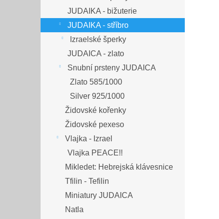
JUDAIKA - bižuterie
JUDAIKA - stříbro
Izraelské šperky
JUDAICA - zlato
Snubní prsteny JUDAICA
Zlato 585/1000
Silver 925/1000
Židovské kořenky
Židovské pexeso
Vlajka - Izrael
Vlajka PEACE!!
Mikledet: Hebrejská klávesnice
Tfilin - Tefilin
Miniatury JUDAICA
Natla