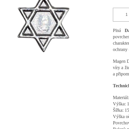
vězdiček.
Plná
D
povrche
charakt
ochrany 
Magen D
víry a ž
a připom
Technic
Materiál
Výška: 1
Šířka: 
Výška o
Povrchov