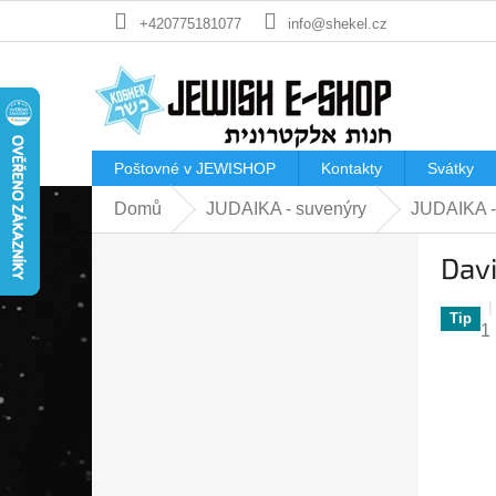
Přejít
+420775181077
info@shekel.cz
na
obsah
Poštovné v JEWISHOP
Kontakty
Svátky
Domů
JUDAIKA - suvenýry
JUDAIKA -
P
Dav
o
s
t
Tip
P
1
r
h
a
p
n
je
n
5
í
z
p
5
a