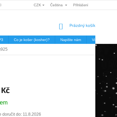
CZK
Čeština
CH ÚDAJŮ
DÁRKOVÉ KUPONY
POŠTOVNÉ V JEWISHOP
Přihlášení
NÁKUPNÍ
Prázdný košík
KOŠÍK
P3
Co je košer (kosher)?
Napište nám
Virtualní prohl
g925
 Kč
dem
doručit do:
11.8.2026