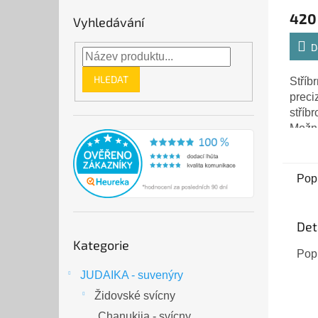
420
Vyhledávání
D
HLEDAT
Stříbr
preci
stříb
Možn
ostat
přívě
Pop
Det
Přeskočit
Kategorie
kategorie
Pop
JUDAIKA - suvenýry
Židovské svícny
Chanukija - svícny