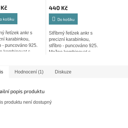
 Kč
440 Kč
o košíku
Do košíku
ný řetízek ankr s
Stříbrný řetízek ankr s
zní karabinkou,
precizní karabinkou,
ro - puncováno 925.
stříbro - puncováno 925.
o kombinovat s
Možno kombinovat s
ními stříbrnými
ostatními stříbrnými
šky. Délka: 45 cm
přívěšky. Délka: 50 cm
is
Hodnocení (1)
Diskuze
ailní popis produktu
is produktu není dostupný