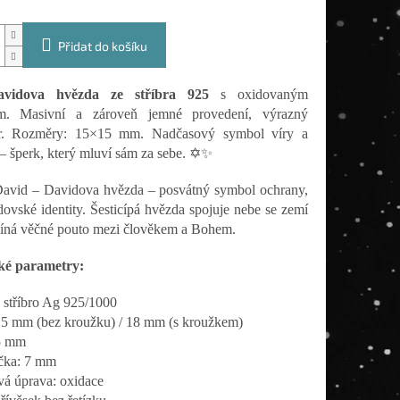
Přidat do košíku
avidova hvězda ze stříbra 925
s oxidovaným
m. Masivní a zároveň jemné provedení, výrazný
er. Rozměry: 15×15 mm. Nadčasový symbol víry a
– šperk, který mluví sám za sebe. ✡️✨
avid – Davidova hvězda – posvátný symbol ochrany,
idovské identity. Šesticípá hvězda spojuje nebe se zemí
íná věčné pouto mezi člověkem a Bohem.
ké parametry:
: stříbro Ag 925/1000
5 mm (bez kroužku) / 18 mm (s kroužkem)
15 mm
čka: 7 mm
á úprava: oxidace