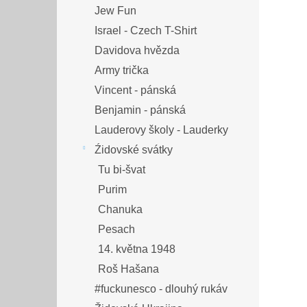
Jew Fun
Israel - Czech T-Shirt
Davidova hvězda
Army trička
Vincent - pánská
Benjamin - pánská
Lauderovy školy - Lauderky
Źidovské svátky
Tu bi-švat
Purim
Chanuka
Pesach
14. května 1948
Roš Hašana
#fuckunesco - dlouhý rukáv