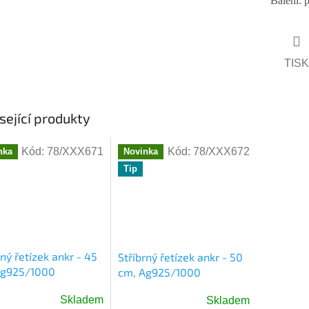
Balení: p
TISK
sející produkty
Kód:
78/XXX671
Kód:
78/XXX672
nka
Novinka
Tip
rný řetízek ankr - 45
Stříbrný řetízek ankr - 50
Ag925/1000
cm, Ag925/1000
Skladem
Skladem