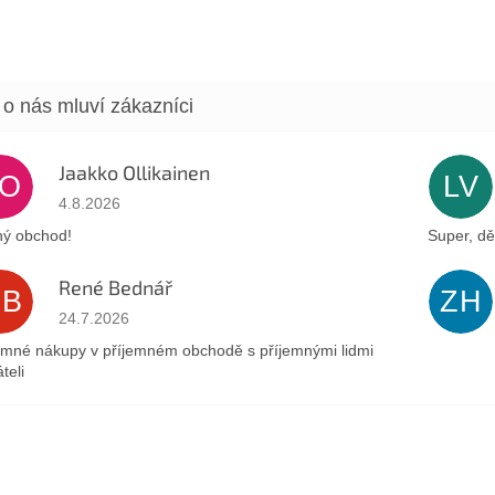
Jaakko Ollikainen
JO
LV
Hodnocení obchodu je 5 z 5 hvězdiček.
4.8.2026
ý obchod!
Super, dě
René Bednář
RB
ZH
Hodnocení obchodu je 5 z 5 hvězdiček.
24.7.2026
emné nákupy v příjemném obchodě s příjemnými lidmi
teli