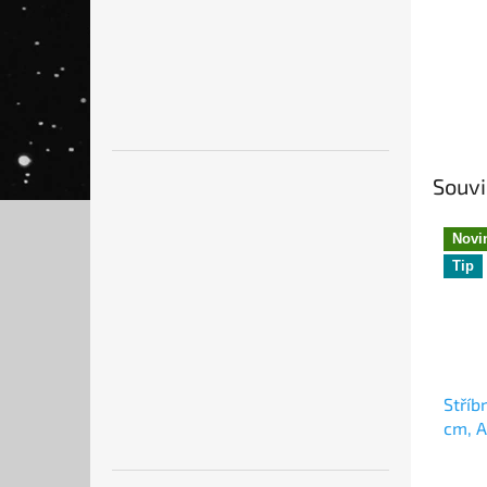
Souvi
Novi
Tip
Stříb
cm, 