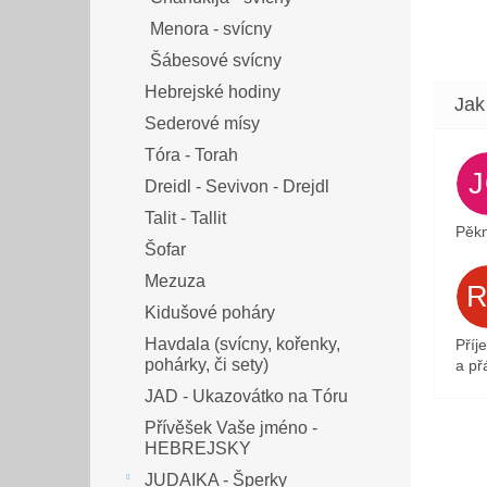
Menora - svícny
Šábesové svícny
Hebrejské hodiny
Sederové mísy
Tóra - Torah
Dreidl - Sevivon - Drejdl
Talit - Tallit
Pěkn
Šofar
Mezuza
Kidušové poháry
Havdala (svícny, kořenky,
Příj
pohárky, či sety)
a přá
JAD - Ukazovátko na Tóru
Přívěšek Vaše jméno -
HEBREJSKY
JUDAIKA - Šperky