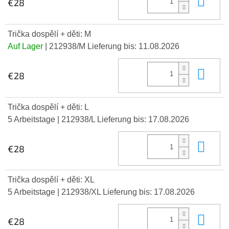
€28
Trička dospělí + děti: M
Auf Lager
| 212938/M
Lieferung bis:
11.08.2026
In 
€28
Trička dospělí + děti: L
5 Arbeitstage
| 212938/L
Lieferung bis:
17.08.2026
In 
€28
Trička dospělí + děti: XL
5 Arbeitstage
| 212938/XL
Lieferung bis:
17.08.2026
In 
€28