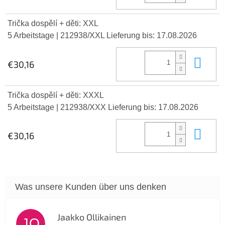
Trička dospělí + děti: XXL
5 Arbeitstage
| 212938/XXL
Lieferung bis:
17.08.2026
In 
€30,16
Trička dospělí + děti: XXXL
5 Arbeitstage
| 212938/XXX
Lieferung bis:
17.08.2026
In 
€30,16
Jaakko Ollikainen
JO