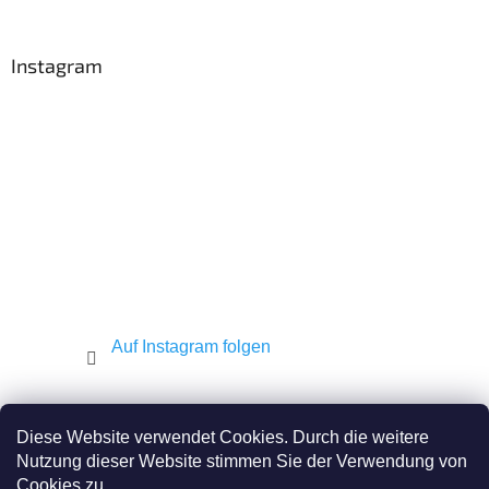
u
ß
z
Instagram
e
i
l
e
Auf Instagram folgen
Shekel.cz
Torah.cz
Kosher-coffee.cz
Diese Website verwendet Cookies. Durch die weitere
Nutzung dieser Website stimmen Sie der Verwendung von
Cookies zu.