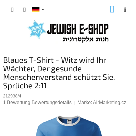
Zum
WARE
Inhalt
springen
Blaues T-Shirt - Witz wird Ihr
Wächter, Der gesunde
Menschenverstand schützt Sie.
Sprüche 2:11
212938/4
Die
1 Bewertung
Bewertungsdetails
Marke:
AirMarketing.cz
durchschnittliche
Produktbewertung
ist
5,0
von