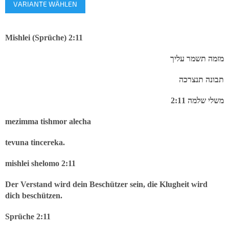
VARIANTE WÄHLEN
Mishlei (Sprüche) 2:11
מזמה
תשמר
עליך
תבונה
תנצרכה
2:11
שלמה
משלי
mezimma tishmor alecha
tevuna tincereka.
mishlei shelomo 2:11
Der Verstand wird dein Beschützer sein, die Klugheit wird
dich beschützen.
Sprüche 2:11