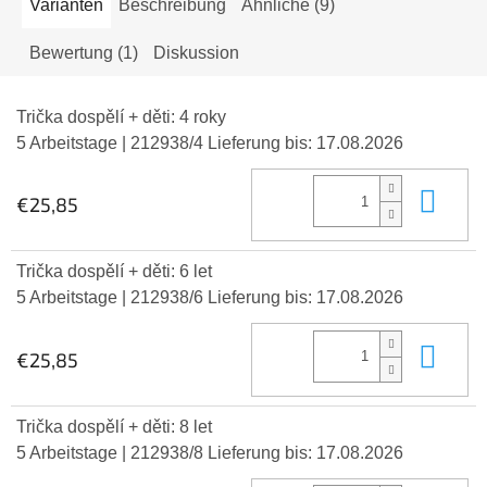
Varianten
Beschreibung
Ähnliche (9)
Bewertung (1)
Diskussion
Trička dospělí + děti: 4 roky
5 Arbeitstage
| 212938/4
Lieferung bis:
17.08.2026
In 
€25,85
Trička dospělí + děti: 6 let
5 Arbeitstage
| 212938/6
Lieferung bis:
17.08.2026
In 
€25,85
Trička dospělí + děti: 8 let
5 Arbeitstage
| 212938/8
Lieferung bis:
17.08.2026