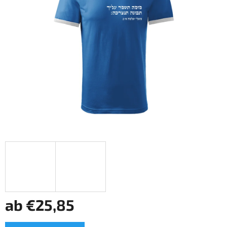
5
Sternen.
ab
€25,85
Verkaufspreis: