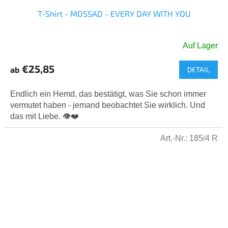
T-Shirt - MOSSAD - EVERY DAY WITH YOU
Auf Lager
Die
durchschnittliche
€25,85
ab
DETAIL
Produktbewertung
ist
5,0
Endlich ein Hemd, das bestätigt, was Sie schon immer
von
vermutet haben - jemand beobachtet Sie wirklich. Und
5
das mit Liebe. 👁️❤️
Sternen.
Art.-Nr.:
185/4 R