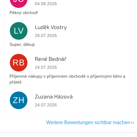
Die Shop-Bewertung beträgt 5 von 5 Sternen.
04.08.2026
Pěkný obchod!
Luděk Vostry
LV
Die Shop-Bewertung beträgt 5 von 5 Sternen.
28.07.2026
Super, děkuji.
René Bednář
RB
Die Shop-Bewertung beträgt 5 von 5 Sternen.
24.07.2026
Příjemné nákupy v příjemném obchodě s příjemnými lidmi a
přáteli
Zuzana Házová
ZH
Die Shop-Bewertung beträgt 5 von 5 Sternen.
24.07.2026
Weitere Bewertungen sichtbar machen
F