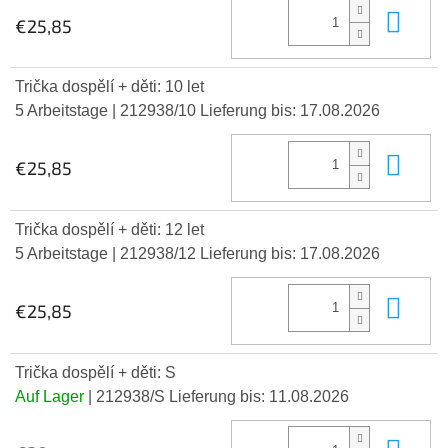
In 
€25,85
Trička dospělí + děti: 10 let
5 Arbeitstage
| 212938/10
Lieferung bis:
17.08.2026
In 
€25,85
Trička dospělí + děti: 12 let
5 Arbeitstage
| 212938/12
Lieferung bis:
17.08.2026
In 
€25,85
Trička dospělí + děti: S
Auf Lager
| 212938/S
Lieferung bis:
11.08.2026
In 