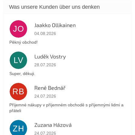
Jaakko Ollikainen
JO
Die Shop-Bewertung beträgt 5 von 5 Sternen.
04.08.2026
Pěkný obchod!
Luděk Vostry
LV
Die Shop-Bewertung beträgt 5 von 5 Sternen.
28.07.2026
Super, děkuji.
René Bednář
RB
Die Shop-Bewertung beträgt 5 von 5 Sternen.
24.07.2026
Příjemné nákupy v příjemném obchodě s příjemnými lidmi a
přáteli
Zuzana Házová
ZH
Die Shop-Bewertung beträgt 5 von 5 Sternen.
24.07.2026