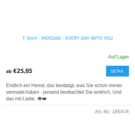
T-Shirt - MOSSAD - EVERY DAY WITH YOU
Auf Lager
Die
durchschnittliche
€25,85
ab
DETAIL
Produktbewertung
ist
5,0
Endlich ein Hemd, das bestätigt, was Sie schon immer
von
vermutet haben - jemand beobachtet Sie wirklich. Und
5
das mit Liebe. 👁️❤️
Sternen.
Art.-Nr.:
185/4 R