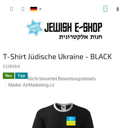
Zum
WARE
Inhalt
springen
T-Shirt Jüdische Ukraine - BLACK
212824/4
Neu
Tipp
Die
Nicht bewertet
Bewertungsdetails
durchschnittliche
Marke:
AirMarketing.cz
Produktbewertung
ist
0,0
von
5
Sternen.