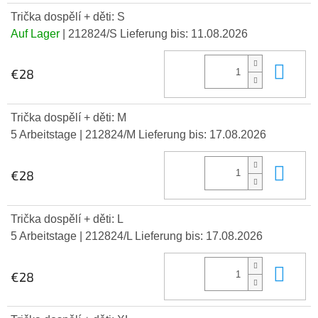
Trička dospělí + děti: S
Auf Lager
| 212824/S
Lieferung bis:
11.08.2026
In 
€28
Trička dospělí + děti: M
5 Arbeitstage
| 212824/M
Lieferung bis:
17.08.2026
In 
€28
Trička dospělí + děti: L
5 Arbeitstage
| 212824/L
Lieferung bis:
17.08.2026
In 
€28