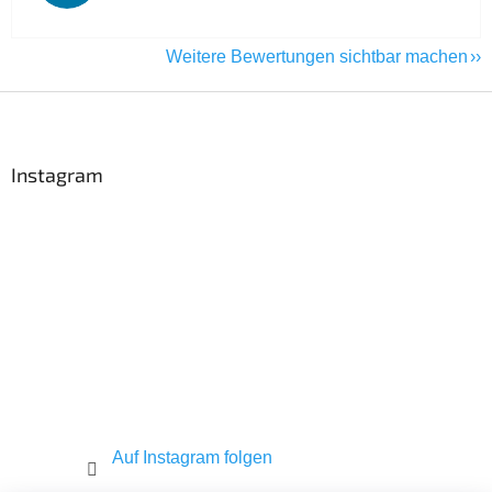
Weitere Bewertungen sichtbar machen
F
u
ß
z
Instagram
e
i
l
e
Auf Instagram folgen