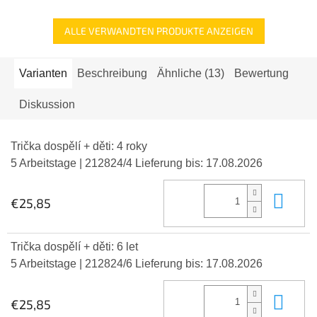
ALLE VERWANDTEN PRODUKTE ANZEIGEN
Varianten
Beschreibung
Ähnliche (13)
Bewertung
Diskussion
Trička dospělí + děti: 4 roky
5 Arbeitstage
| 212824/4
Lieferung bis:
17.08.2026
In 
€25,85
Trička dospělí + děti: 6 let
5 Arbeitstage
| 212824/6
Lieferung bis:
17.08.2026
In 
€25,85