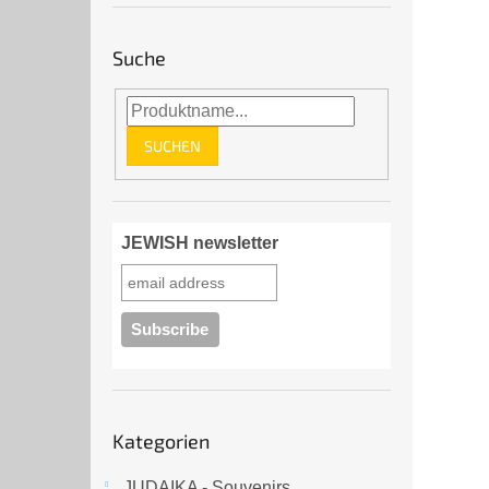
Suche
SUCHEN
JEWISH newsletter
Kategorien
Kategorien
überspringen
JUDAIKA - Souvenirs