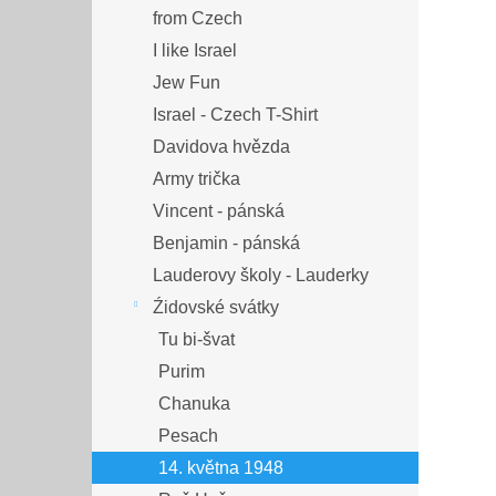
from Czech
I like Israel
Jew Fun
Israel - Czech T-Shirt
Davidova hvězda
Army trička
Vincent - pánská
Benjamin - pánská
Lauderovy školy - Lauderky
Źidovské svátky
Tu bi-švat
Purim
Chanuka
Pesach
14. května 1948