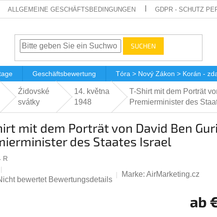
ALLGEMEINE GESCHÄFTSBEDINGUNGEN
GDPR - SCHUTZ P
SUCHEN
tage
Geschäftsbewertung
Tóra > Nový Zákon > Korán - z
Źidovské
14. května
T-Shirt mit dem Porträt v
svátky
1948
Premierminister des Staat
irt mit dem Porträt von David Ben Gur
ierminister des Staates Israel
4 R
Marke:
AirMarketing.cz
Die
Nicht bewertet
Bewertungsdetails
durchschnittliche
ab
Produktbewertung
st