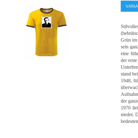
Verkauf
0,0
VARI
von
5
Sternen.
Stilvol
Grün im 
sein gan
eine füh
der erste
Unterbre
stand be
1948, fü
überwach
Aufnahm
der ganz
1970 li
nieder. 
bedeuten