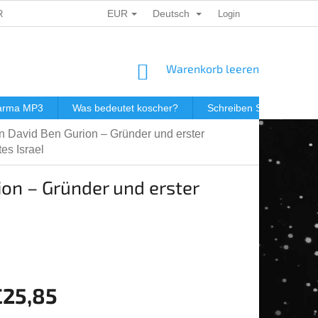
EUR
Deutsch
ERSONENBEZOGENER DATEN
DÁRKOVÉ KUPONY
Login
POSTGEB
WARENKORB
Warenkorb leeren
darma MP3
Was bedeutet koscher?
Schreiben Sie uns
on David Ben Gurion – Gründer und erster
es Israel
ion – Gründer und erster
€25,85