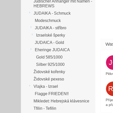
Jüdischer Anhänger mit Namen -
HEBREWS
JUDAIKA - Schmuck
Modeschmuck
JUDAIKA - stříbro
Izraelské šperky
JUDAICA - Gold
Eheringe JUDAICA
Gold 585/1000
Silber 925/1000
Židovské kořenky
Pěkn
Židovské pexeso
Vlajka - Izrael
Flagge FRIEDEN!!
Příj
Mikledet: Hebrejská klávesnice
a přá
Tfilin - Tefilin