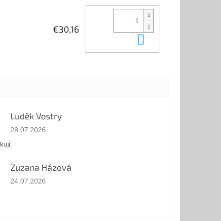
€30,16
In den Waren
Luděk Vostry
Die Shop-Bewertung beträgt 5 von 5 Sternen.
28.07.2026
kuji.
Zuzana Házová
Die Shop-Bewertung beträgt 5 von 5 Sternen.
24.07.2026