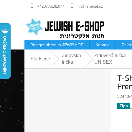
Zum
+420775181077
info@shekel.cz
Inhalt
springen
Postgebühren in JEWISHOP
Kontakt
Feier
Židovská
Židovská trička -
Startseite
trička
UNISEX
S
T-Sh
e
i
Prem
t
e
32440/
n
Tipp
l
e
i
i
s