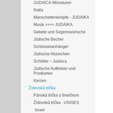
JUDAICA-Miniaturen
Natla
Manschettenknöpfe - JUDAIKA
Musik >>>> JUDAIKA
Gebete und Segenswünsche
Jüdische Becher
Schlüsselanhänger
Jüdische Abzeichen
Schilder – Judaica
Jüdische Aufkleber und
Postkarten
Kerzen
Židovská trička
Pánská trička s límečkem
Židovská trička - UNISEX
Israel