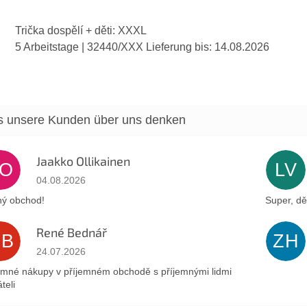
Trička dospělí + děti: XXXL
5 Arbeitstage
| 32440/XXX
Lieferung bis:
14.08.2026
Jaakko Ollikainen
JO
LV
Die Shop-Bewertung beträgt 5 von 5 Sternen.
04.08.2026
ý obchod!
Super, dě
René Bednář
RB
ZH
Die Shop-Bewertung beträgt 5 von 5 Sternen.
24.07.2026
emné nákupy v příjemném obchodě s příjemnými lidmi
teli