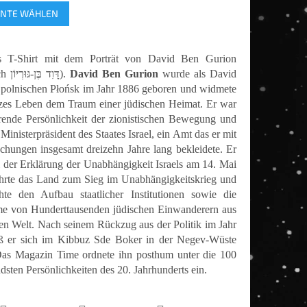
spreis:
ANTE WÄHLEN
les T-Shirt mit dem Porträt von David Ben Gurion
(hebräisch דָּוִד בֶּן-גּוּרְיּוֹן).
David Ben Gurion
wurde als David
polnischen Płońsk im Jahr 1886 geboren und widmete
zes Leben dem Traum einer jüdischen Heimat. Er war
rende Persönlichkeit der zionistischen Bewegung und
 Ministerpräsident des Staates Israel, ein Amt das er mit
chungen insgesamt dreizehn Jahre lang bekleidete. Er
i der Erklärung der Unabhängigkeit Israels am 14. Mai
hrte das Land zum Sieg im Unabhängigkeitskrieg und
te den Aufbau staatlicher Institutionen sowie die
e von Hunderttausenden jüdischen Einwanderern aus
en Welt. Nach seinem Rückzug aus der Politik im Jahr
eß er sich im Kibbuz Sde Boker in der Negev-Wüste
Das Magazin Time ordnete ihn posthum unter die 100
dsten Persönlichkeiten des 20. Jahrhunderts ein.