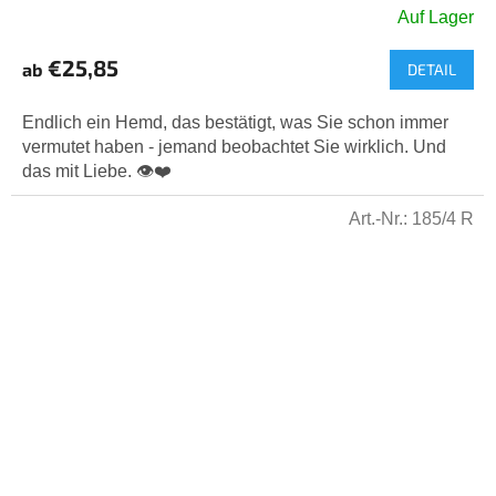
Auf Lager
Die
durchschnittliche
€25,85
ab
DETAIL
Produktbewertung
ist
5,0
Endlich ein Hemd, das bestätigt, was Sie schon immer
von
vermutet haben - jemand beobachtet Sie wirklich. Und
5
das mit Liebe. 👁️❤️
Sternen.
Art.-Nr.:
185/4 R