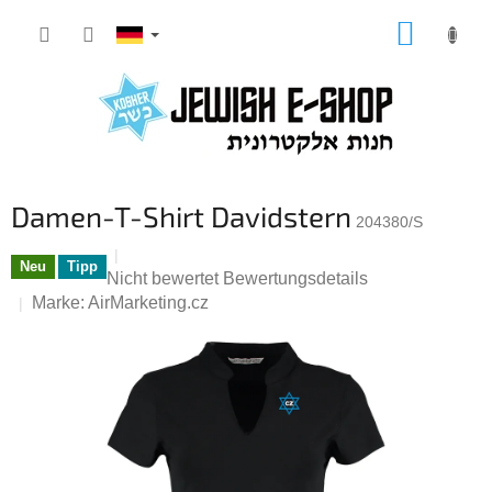
Zum
WARE
Inhalt
springen
Damen-T-Shirt Davidstern
204380/S
Neu
Tipp
Die
Nicht bewertet
Bewertungsdetails
durchschnittliche
Marke:
AirMarketing.cz
Produktbewertung
ist
0,0
von
5
Sternen.