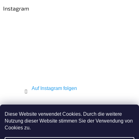
ß
z
Instagram
e
i
l
e
Auf Instagram folgen
Shekel.cz
Torah.cz
Kosher-coffee.cz
Diese Website verwendet Cookies. Durch die weitere
Nutzung dieser Website stimmen Sie der Verwendung von
Cookies zu.
Erstellt von Shoptet