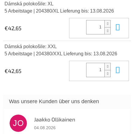
Dámská polokošile: XL
5 Arbeitstage
| 204380/XL
Lieferung bis:
13.08.2026
In 
€42,65
Dámská polokošile: XXL
5 Arbeitstage
| 204380/XXL
Lieferung bis:
13.08.2026
In 
€42,65
Jaakko Ollikainen
JO
Die Shop-Bewertung beträgt 5 von 5 Sternen.
04.08.2026