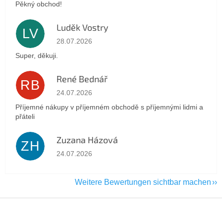
Pěkný obchod!
Luděk Vostry
LV
Die Shop-Bewertung beträgt 5 von 5 Sternen.
28.07.2026
Super, děkuji.
René Bednář
RB
Die Shop-Bewertung beträgt 5 von 5 Sternen.
24.07.2026
Příjemné nákupy v příjemném obchodě s příjemnými lidmi a
přáteli
Zuzana Házová
ZH
Die Shop-Bewertung beträgt 5 von 5 Sternen.
24.07.2026
Weitere Bewertungen sichtbar machen
F
u