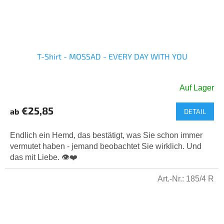
T-Shirt - MOSSAD - EVERY DAY WITH YOU
Auf Lager
Die
durchschnittliche
€25,85
ab
DETAIL
Produktbewertung
ist
5,0
Endlich ein Hemd, das bestätigt, was Sie schon immer
von
vermutet haben - jemand beobachtet Sie wirklich. Und
5
das mit Liebe. 👁️❤️
Sternen.
Art.-Nr.:
185/4 R