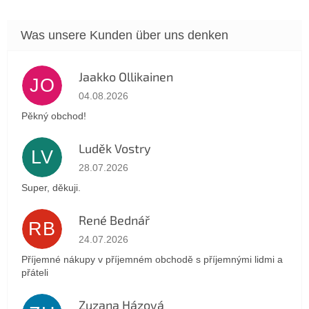
Jaakko Ollikainen
JO
Die Shop-Bewertung beträgt 5 von 5 Sternen.
04.08.2026
Pěkný obchod!
Luděk Vostry
LV
Die Shop-Bewertung beträgt 5 von 5 Sternen.
28.07.2026
Super, děkuji.
René Bednář
RB
Die Shop-Bewertung beträgt 5 von 5 Sternen.
24.07.2026
Příjemné nákupy v příjemném obchodě s příjemnými lidmi a
přáteli
Zuzana Házová