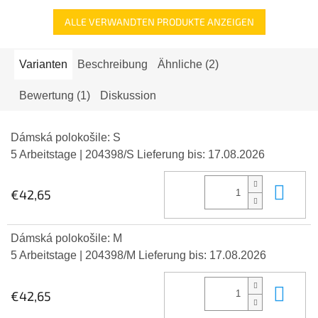
ALLE VERWANDTEN PRODUKTE ANZEIGEN
Varianten
Beschreibung
Ähnliche (2)
Bewertung (1)
Diskussion
Dámská polokošile: S
5 Arbeitstage
| 204398/S
Lieferung bis:
17.08.2026
In 
€42,65
Dámská polokošile: M
5 Arbeitstage
| 204398/M
Lieferung bis:
17.08.2026
In 
€42,65