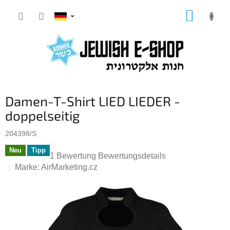
Zum
WARE
Inhalt
springen
Damen-T-Shirt LIED LIEDER -
doppelseitig
204398/S
Neu
Tipp
Die
1 Bewertung
Bewertungsdetails
durchschnittliche
Marke:
AirMarketing.cz
Produktbewertung
ist
5,0
von
5