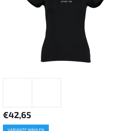
Sternen.
€42,65
Verkaufspreis:
VARIANTE WÄHLEN