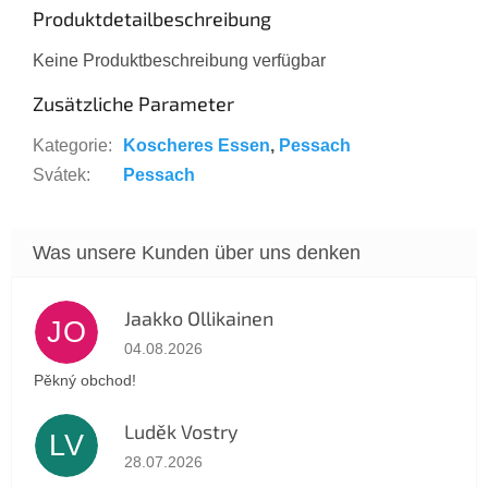
Produktdetailbeschreibung
Keine Produktbeschreibung verfügbar
Zusätzliche Parameter
Kategorie
:
Koscheres Essen
,
Pessach
Svátek
:
Pessach
Jaakko Ollikainen
JO
Die Shop-Bewertung beträgt 5 von 5 Sternen.
04.08.2026
Pěkný obchod!
Luděk Vostry
LV
Die Shop-Bewertung beträgt 5 von 5 Sternen.
28.07.2026