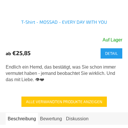
T-Shirt - MOSSAD - EVERY DAY WITH YOU
Auf Lager
Die
durchschnittliche
€25,85
ab
DETAIL
Produktbewertung
ist
5,0
Endlich ein Hemd, das bestätigt, was Sie schon immer
von
vermutet haben - jemand beobachtet Sie wirklich. Und
5
das mit Liebe. 👁️❤️
Sternen.
ALLE VERWANDTEN PRODUKTE ANZEIGEN
Beschreibung
Bewertung
Diskussion