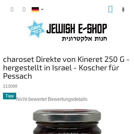
Zum
WARE
Inhalt
springen
charoset Direkte von Kineret 250 G -
hergestellt in Israel - Koscher für
Pessach
213088
Tipp
Die
Nicht bewertet
Bewertungsdetails
durchschnittliche
Produktbewertung
ist
0,0
von