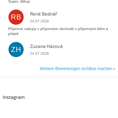
Super, děkuji.
René Bednář
RB
Die Shop-Bewertung beträgt 5 von 5 Sternen.
24.07.2026
Příjemné nákupy v příjemném obchodě s příjemnými lidmi a
přáteli
Zuzana Házová
ZH
Die Shop-Bewertung beträgt 5 von 5 Sternen.
24.07.2026
Weitere Bewertungen sichtbar machen
F
u
ß
z
Instagram
e
i
l