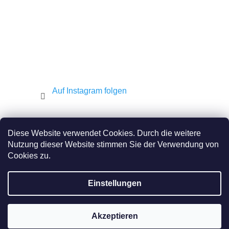
e
Auf Instagram folgen
Shekel.cz
Torah.cz
Kosher-coffee.cz
Diese Website verwendet Cookies. Durch die weitere
Nutzung dieser Website stimmen Sie der Verwendung von
Cookies zu.
Erstellt von Shoptet
Einstellungen
Copyright 2026
JEWISH E-SHOP
. Alle Rechte
vorbehalten.
Akzeptieren