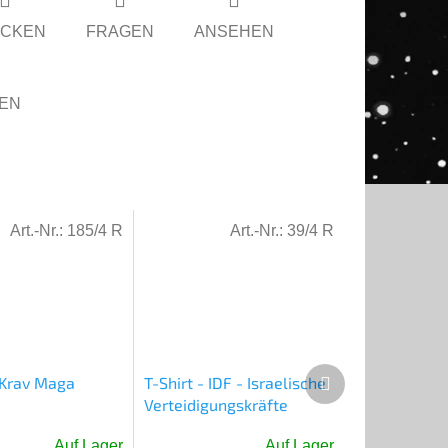
CKEN
FRAGEN
ANSEHEN
LEN
Art.-Nr.:
185/4 R
Art.-Nr.:
39/4 R
Nächstes
- Krav Maga
T-Shirt - IDF - Israelische
Produkt
Verteidigungskräfte
Auf Lager
Auf Lager