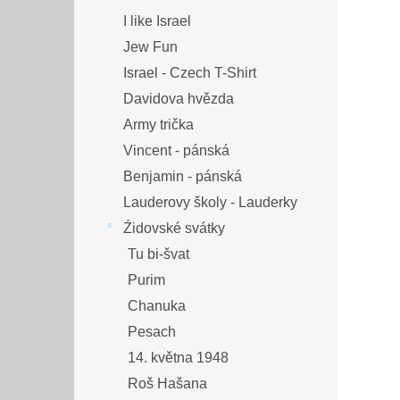
I like Israel
Jew Fun
Israel - Czech T-Shirt
Davidova hvězda
Army trička
Vincent - pánská
Benjamin - pánská
Lauderovy školy - Lauderky
Źidovské svátky
Tu bi-švat
Purim
Chanuka
Pesach
14. května 1948
Roš Hašana