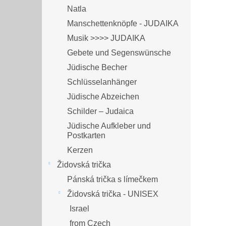
Natla
Manschettenknöpfe - JUDAIKA
Musik >>>> JUDAIKA
Gebete und Segenswünsche
Jüdische Becher
Schlüsselanhänger
Jüdische Abzeichen
Schilder – Judaica
Jüdische Aufkleber und
Postkarten
Kerzen
Židovská trička
Pánská trička s límečkem
Židovská trička - UNISEX
Israel
from Czech