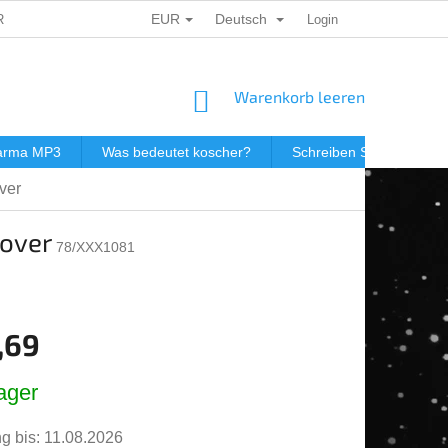
EUR
Deutsch
ERSONENBEZOGENER DATEN
DÁRKOVÉ KUPONY
Login
POSTGEB
WARENKORB
Warenkorb leeren
darma MP3
Was bedeutet koscher?
Schreiben Sie uns
ver
sover
78/XXX1081
,69
spreis:
ager
g bis:
11.08.2026