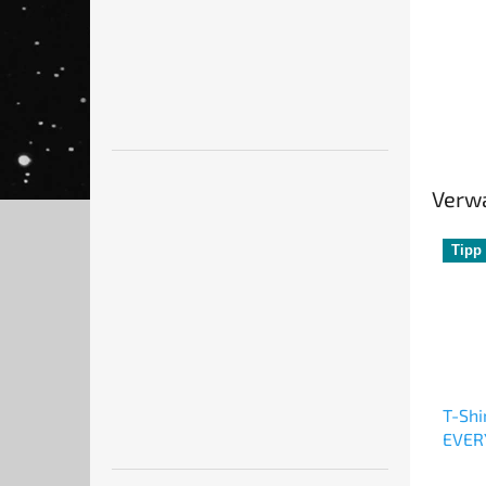
Verw
Tipp
T-Shi
EVER