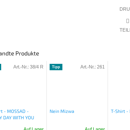
DRU
TEI
andte Produkte
Art.-Nr.:
38/4 R
Art.-Nr.:
261
Tipp
rt - MOSSAD -
Nein Mizwa
T-Shirt 
Y DAY WITH YOU
Auf Lager
Auf Lager