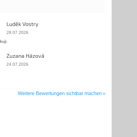
Luděk Vostry
Die Shop-Bewertung beträgt 5 von 5 Sternen.
28.07.2026
kuji.
Zuzana Házová
Die Shop-Bewertung beträgt 5 von 5 Sternen.
24.07.2026
Weitere Bewertungen sichtbar machen