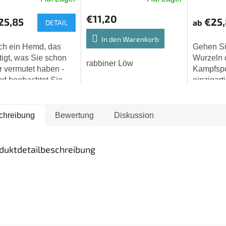
schnittliche
€11,20
25,85
€25,
ab
DETAIL
uktbewertung
In den Warenkorb
ch ein Hemd, das
Gehen Si
tigt, was Sie schon
Wurzeln 
rabbiner Löw
 vermutet haben -
Kampfspo
en.
d beobachtet Sie
einzigart
ich. Und das mit
authentis
 👁️❤️
Dieses gr
patiniert
chreibung
Bewertung
Diskussion
Aufdruck.
duktdetailbeschreibung