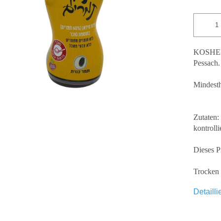
Sternen.
KOSHER
Pessach.
Mindesth
Zutaten:
kontroll
Dieses P
Trocken 
Detailli