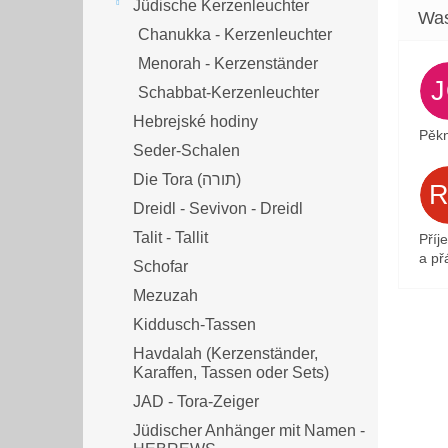
Jüdische Kerzenleuchter
Chanukka - Kerzenleuchter
Menorah - Kerzenständer
Schabbat-Kerzenleuchter
Hebrejské hodiny
Pěkn
Seder-Schalen
Die Tora (תורה)
Dreidl - Sevivon - Dreidl
Talit - Tallit
Příj
a přá
Schofar
Mezuzah
Kiddusch-Tassen
Havdalah (Kerzenständer,
Karaffen, Tassen oder Sets)
JAD - Tora-Zeiger
Jüdischer Anhänger mit Namen -