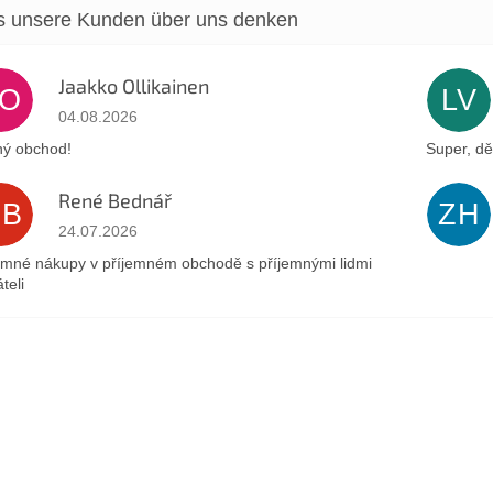
Jaakko Ollikainen
JO
LV
Die Shop-Bewertung beträgt 5 von 5 Sternen.
04.08.2026
ý obchod!
Super, dě
René Bednář
RB
ZH
Die Shop-Bewertung beträgt 5 von 5 Sternen.
24.07.2026
emné nákupy v příjemném obchodě s příjemnými lidmi
teli