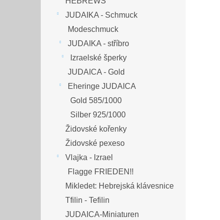
HEBREWS
JUDAIKA - Schmuck
Modeschmuck
JUDAIKA - stříbro
Izraelské šperky
JUDAICA - Gold
Eheringe JUDAICA
Gold 585/1000
Silber 925/1000
Židovské kořenky
Židovské pexeso
Vlajka - Izrael
Flagge FRIEDEN!!
Mikledet: Hebrejská klávesnice
Tfilin - Tefilin
JUDAICA-Miniaturen