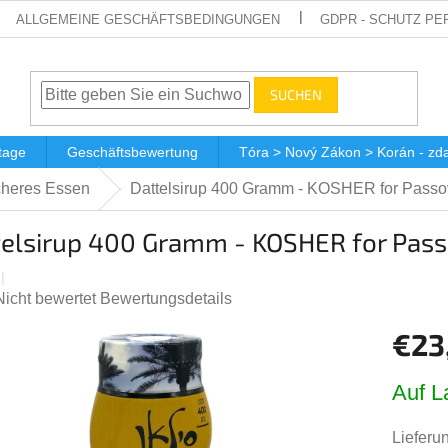
ALLGEMEINE GESCHÄFTSBEDINGUNGEN
GDPR - SCHUTZ P
SUCHEN
tage
Geschäftsbewertung
Tóra > Nový Zákon > Korán - z
heres Essen
Dattelsirup 400 Gramm - KOSHER for Passo
telsirup 400 Gramm - KOSHER for Pas
Die
Nicht bewertet
Bewertungsdetails
durchschnittliche
€23
Produktbewertung
st
Verkauf
0,0
Auf L
von
5
Lieferun