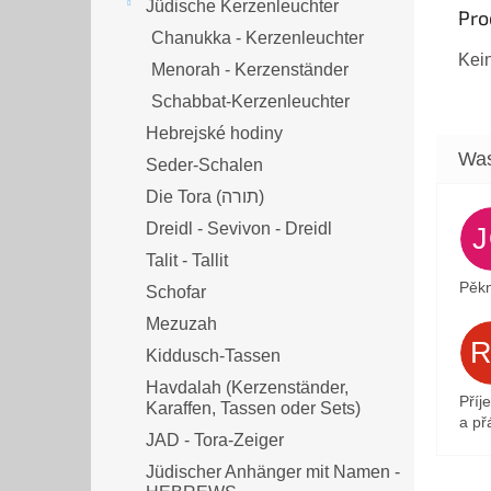
Jüdische Kerzenleuchter
Pro
Chanukka - Kerzenleuchter
Kei
Menorah - Kerzenständer
Schabbat-Kerzenleuchter
Hebrejské hodiny
Seder-Schalen
Die Tora (תורה)
Dreidl - Sevivon - Dreidl
Talit - Tallit
Pěkn
Schofar
Mezuzah
Kiddusch-Tassen
Havdalah (Kerzenständer,
Příj
Karaffen, Tassen oder Sets)
a přá
JAD - Tora-Zeiger
Jüdischer Anhänger mit Namen -