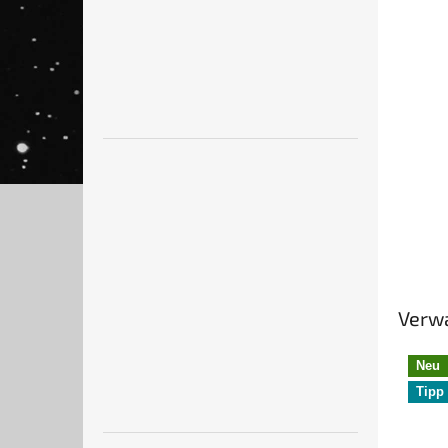
Verw
Neu
Tipp