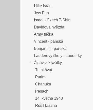
I like Israel
Jew Fun
Israel - Czech T-Shirt
Davidova hvězda
Army trička
Vincent - pánská
Benjamin - pánská
Lauderovy školy - Lauderky
Źidovské svátky
Tu bi-švat
Purim
Chanuka
Pesach
14. května 1948
Roš Hašana