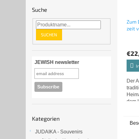
Suche
Zum D
zeit 
SUCHEN
Terri
Tsche
DER 
€22
JEWISH newsletter
I
Der A
tradi
Heima
dem L
heuti
Kategorien
Repub
Kategorien
überspringen
die
Bes
nation
JUDAIKA - Souvenirs