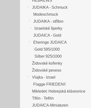
HEBREWS
JUDAIKA - Schmuck
Modeschmuck
JUDAIKA - stříbro
Izraelské šperky
JUDAICA - Gold
Eheringe JUDAICA
Gold 585/1000
Silber 925/1000
Židovské kořenky
Židovské pexeso
Vlajka - Izrael
Flagge FRIEDEN!!
Mikledet: Hebrejská klávesnice
Tfilin - Tefilin
JUDAICA-Miniaturen