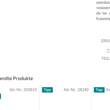
amerika
veränder
die bis 
Katastro
DRU
TEI
andte Produkte
Art.-Nr.:
203610
Art.-Nr.:
28240
Ar
Tipp
Tipp