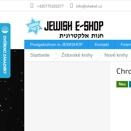
Zum
+420775181077
info@shekel.cz
Inhalt
springen
Postgebühren in JEWISHOP
Kontakt
Feier
Startseite
Židovské knihy
Nové knihy
S
Chr
e
i
t
Neu
e
n
l
e
i
s
t