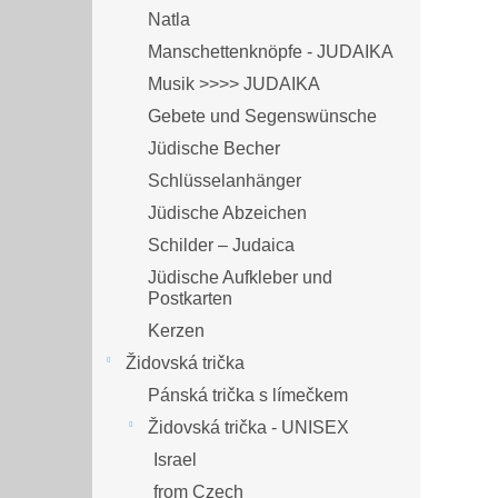
Natla
Manschettenknöpfe - JUDAIKA
Musik >>>> JUDAIKA
Gebete und Segenswünsche
Jüdische Becher
Schlüsselanhänger
Jüdische Abzeichen
Schilder – Judaica
Jüdische Aufkleber und
Postkarten
Kerzen
Židovská trička
Pánská trička s límečkem
Židovská trička - UNISEX
Israel
from Czech