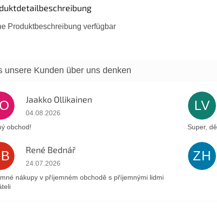
duktdetailbeschreibung
ne Produktbeschreibung verfügbar
Jaakko Ollikainen
JO
LV
Die Shop-Bewertung beträgt 5 von 5 Sternen.
04.08.2026
ý obchod!
Super, dě
René Bednář
RB
ZH
Die Shop-Bewertung beträgt 5 von 5 Sternen.
24.07.2026
emné nákupy v příjemném obchodě s příjemnými lidmi
teli