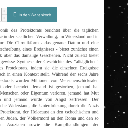
In den Warenkorb
nik des Protektorats berichtet über die täglichen
se in der staatlichen Verwaltung, im Widerstand und in
tur. Die Chronikform - das genaue Datum und eine
schreibung eines Ereignisses - bietet zunächst einen
k über das damalige Geschehen. Nicht zuletzt bietet
 gewisse Synthese der Geschichte des "alltäglichen"
s Protektorats, indem sie die einzelnen Ereignisse
sch in einen Kontext stellt. Während der sechs Jahre
ektorats wurden Millionen von Menschenschicksalen
rt oder beendet. Jemand ist gestorben, jemand hat
e Menschen oder Eigentum verloren, jemand hat Mut
n und jemand wurde von Angst zerfressen. Der
sche Widerstand, die Unterdrückung durch die Nazis
Protektorat, der Holocaust an den tschechischen und
hen Juden, der Völkermord an den Roma und den so
ten Asozialen sowie die Kampfhandlungen der