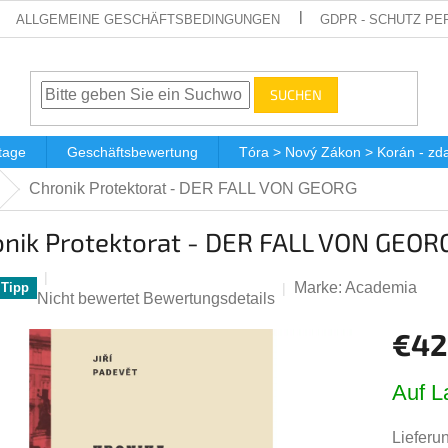
ALLGEMEINE GESCHÄFTSBEDINGUNGEN
GDPR - SCHUTZ P
SUCHEN
tage
Geschäftsbewertung
Tóra > Nový Zákon > Korán - z
Chronik Protektorat - DER FALL VON GEORG
onik Protektorat - DER FALL VON GEOR
Marke:
Academia
Tipp
Die
Nicht bewertet
Bewertungsdetails
durchschnittliche
€42
Produktbewertung
ist
Verkauf
0,0
Auf L
von
5
Lieferun