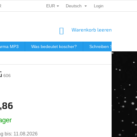
EUR
Deutsch
ERSONENBEZOGENER DATEN
DÁRKOVÉ KUPONY
Login
POSTGEB
WARENKORB
Warenkorb leeren
darma MP3
Was bedeutet koscher?
Schreiben Sie uns
G
606
,86
spreis:
ager
g bis:
11.08.2026