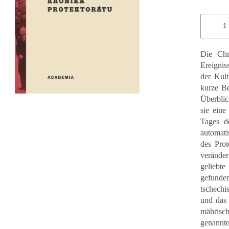
Sternen.
Die Chro
Ereignis
der Kul
kurze Be
Überblic
sie eine
Tages de
automati
des Prot
verände
geliebt
gefunde
tschechi
und das 
mährisc
genann