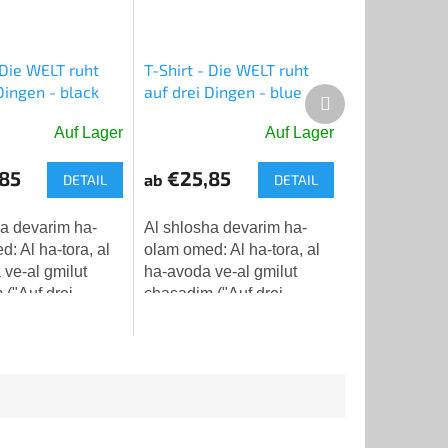
 Die WELT ruht
T-Shirt - Die WELT ruht
Dingen - black
auf drei Dingen - blue
Nächstes
Produkt
Auf Lager
Auf Lager
Die
ittliche
durchschnittliche
85
€25,85
ab
DETAIL
DETAIL
ewertung
Produktbewertung
ist
5,0
ha devarim ha-
Al shlosha devarim ha-
von
: Al ha-tora, al
olam omed: Al ha-tora, al
5
ve-al gmilut
ha-avoda ve-al gmilut
Sternen.
("Auf drei
chasadim ("Auf drei
ht die Welt:
Dingen ruht die Welt:
beit/Dienst und
Thora, Arbeit/Dienst und
r
Werke der
gkeit")
Barmherzigkeit")