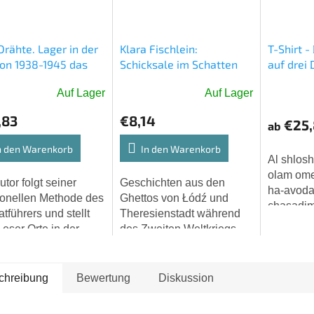
rähte. Lager in der
Klara Fischlein:
T-Shirt -
von 1938-1945 das
Schicksale im Schatten
auf drei 
torium heute
Schoah
Auf Lager
Auf Lager
chische Republik -
Die
FALL VON GEORG
durchschn
,83
€8,14
€25,
ab
Produktb
ist
n den Warenkorb
In den Warenkorb
5,0
Al shlos
von
olam omed
utor folgt seiner
Geschichten aus den
5
ha-avoda 
tionellen Methode des
Ghettos von Łódź und
Sternen.
chasadim 
tführers und stellt
Theresienstadt während
Dingen ru
eser Orte in der
des Zweiten Weltkriegs
Thora, Ar
gen Tschechischen
und Neuanfänge (nicht
Werke de
lik vor, an denen
nur) in Israel.
Barmherzi
chreibung
Bewertung
Diskussion
alsozialistische...