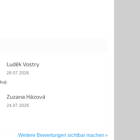
Luděk Vostry
Die Shop-Bewertung beträgt 5 von 5 Sternen.
28.07.2026
kuji.
Zuzana Házová
Die Shop-Bewertung beträgt 5 von 5 Sternen.
24.07.2026
Weitere Bewertungen sichtbar machen