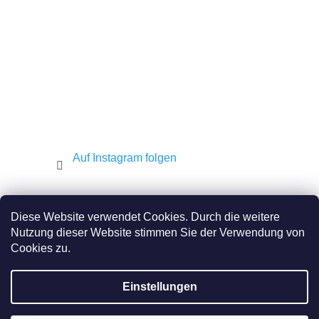
i
l
e
Auf Instagram folgen
Shekel.cz
Torah.cz
Kosher-coffee.cz
Diese Website verwendet Cookies. Durch die weitere
Nutzung dieser Website stimmen Sie der Verwendung von
Cookies zu.
Erstellt von Shoptet
Einstellungen
Copyright 2026
JEWISH E-SHOP
. Alle Rechte