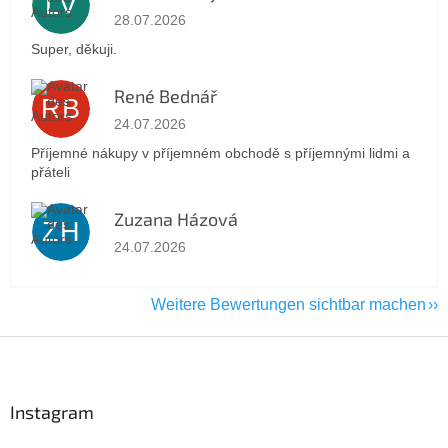
LV
Die Shop-Bewertung beträgt 5 von 5 Sternen.
28.07.2026
Super, děkuji.
René Bednář
RB
Die Shop-Bewertung beträgt 5 von 5 Sternen.
24.07.2026
Příjemné nákupy v příjemném obchodě s příjemnými lidmi a
přáteli
Zuzana Házová
ZH
Die Shop-Bewertung beträgt 5 von 5 Sternen.
24.07.2026
Weitere Bewertungen sichtbar machen
F
u
ß
z
Instagram
e