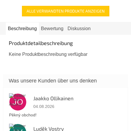
ALLE VERWANDTEN PRODUKTE ANZEIGEN
Beschreibung
Bewertung
Diskussion
Produktdetailbeschreibung
Keine Produktbeschreibung verfügbar
Jaakko Ollikainen
JO
Die Shop-Bewertung beträgt 5 von 5 Sternen.
04.08.2026
Pěkný obchod!
Luděk Vostry