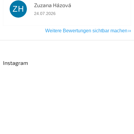
Zuzana Házová
ZH
Die Shop-Bewertung beträgt 5 von 5 Sternen.
24.07.2026
Weitere Bewertungen sichtbar machen
F
u
ß
z
Instagram
e
i
l
e