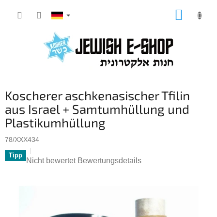
Zum
WARE
Inhalt
springen
Koscherer aschkenasischer Tfilin
aus Israel + Samtumhüllung und
Plastikumhüllung
78/XXX434
Tipp
Die
Nicht bewertet
Bewertungsdetails
durchschnittliche
Produktbewertung
ist
0,0
von