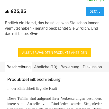
Die
durchschnittliche
€25,85
ab
DETAIL
Produktbewertung
ist
5,0
Endlich ein Hemd, das bestätigt, was Sie schon immer
von
vermutet haben - jemand beobachtet Sie wirklich. Und
5
das mit Liebe. 👁️❤️
Sternen.
ALLE VERWANDTEN PRODUKTE ANZEIGEN
Beschreibung
Ähnliche (10)
Bewertung
Diskussion
Produktdetailbeschreibung
In der Einfachheit liegt die Kraft
Diese Tefillin sind aufgrund ihrer Verbesserungen besonders
interessant. Anstelle von Rindsleder wurde Ziegenleder