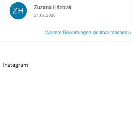
Zuzana Házová
ZH
Die Shop-Bewertung beträgt 5 von 5 Sternen.
24.07.2026
Weitere Bewertungen sichtbar machen
F
u
ß
z
Instagram
e
i
l
e