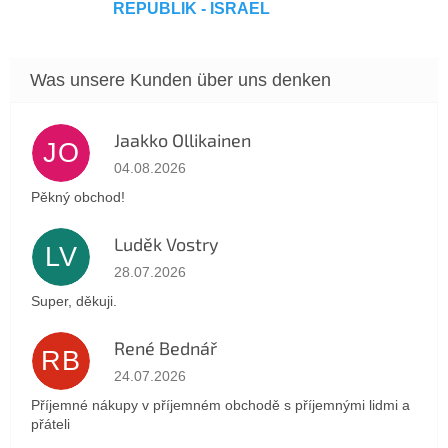
REPUBLIK - ISRAEL
Jaakko Ollikainen
JO
Die Shop-Bewertung beträgt 5 von 5 Sternen.
04.08.2026
Pěkný obchod!
Luděk Vostry
LV
Die Shop-Bewertung beträgt 5 von 5 Sternen.
28.07.2026
Super, děkuji.
René Bednář
RB
Die Shop-Bewertung beträgt 5 von 5 Sternen.
24.07.2026
Příjemné nákupy v příjemném obchodě s příjemnými lidmi a
přáteli