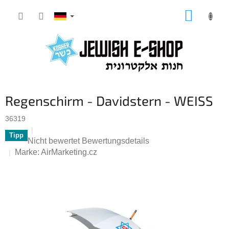
Zum
WARE
Inhalt
springen
Regenschirm - Davidstern - WEISS
36319
Tipp
Die
Nicht bewertet
Bewertungsdetails
durchschnittliche
Marke:
AirMarketing.cz
Produktbewertung
ist
0,0
von
5
Sternen.