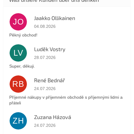
Jaakko Ollikainen
JO
Die Shop-Bewertung beträgt 5 von 5 Sternen.
04.08.2026
Pěkný obchod!
Luděk Vostry
LV
Die Shop-Bewertung beträgt 5 von 5 Sternen.
28.07.2026
Super, děkuji.
René Bednář
RB
Die Shop-Bewertung beträgt 5 von 5 Sternen.
24.07.2026
Příjemné nákupy v příjemném obchodě s příjemnými lidmi a
přáteli
Zuzana Házová
ZH
Die Shop-Bewertung beträgt 5 von 5 Sternen.
24.07.2026