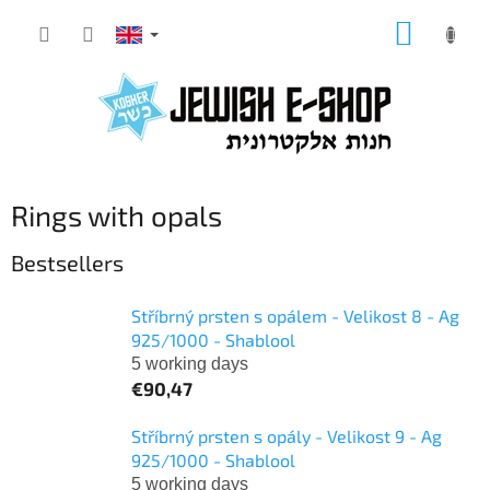
Skip
SHOPP
to
CART
content
Rings with opals
Bestsellers
Stříbrný prsten s opálem - Velikost 8 - Ag
925/1000 - Shablool
5 working days
€90,47
Stříbrný prsten s opály - Velikost 9 - Ag
925/1000 - Shablool
5 working days