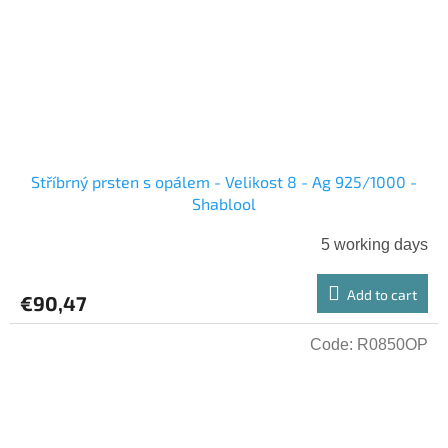
Stříbrný prsten s opálem - Velikost 8 - Ag 925/1000 -
Shablool
5 working days
Add to cart
€90,47
Code:
R0850OP