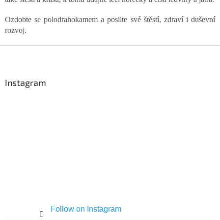
c
o
n
Ozdobte se polodrahokamem a posilte své štěstí, zdraví i duševní
t
rozvoj.
r
o
F
l
o
s
o
t
Instagram
e
r
Follow on Instagram