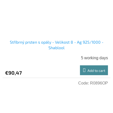
Stříbrný prsten s opály - Velikost 8 - Ag 925/1000 -
Shablool
5 working days
Add to cart
€90,47
Code:
R0896OP