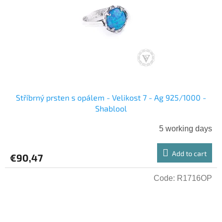
Stříbrný prsten s opálem - Velikost 7 - Ag 925/1000 -
Shablool
5 working days
Add to cart
€90,47
Code:
R1716OP