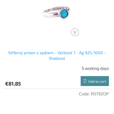
o
g
f
p
r
o
d
u
c
t
s
Stříbrný prsten s opálem - Velikost 7 - Ag 925/1000 -
Shablool
5 working days
Add to cart
€81,85
Code:
R0792OP