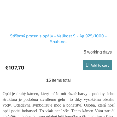
Stříbrný prsten s opály - Velikost 9 - Ag 925/1000 -
Shablool
5 working days
Add to cart
€107,70
15
items total
L
i
s
Opál je drahý kámen, který může mít různé barvy a podoby. Jeho
t
struktura je podobná ztvrdlému gelu - to díky vysokému obsahu
i
vody. Odedávna symbolizuje moc a bohatství. Osoba, která nosí
n
opál pocítí bohatství. To však není vše. Tento kámen Vám zaručí
g
také štěstí a krásu, k tomu údajně léčí horečky a čistí ledviny a játra.