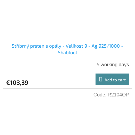
Stříbrný prsten s opály - Velikost 9 - Ag 925/1000 -
Shablool
5 working days
Add to cart
€103,39
Code:
R2104OP