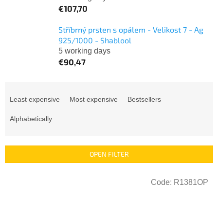
€107,70
Stříbrný prsten s opálem - Velikost 7 - Ag
925/1000 - Shablool
5 working days
€90,47
P
r
Least expensive
Most expensive
Bestsellers
o
d
Alphabetically
u
c
t
OPEN FILTER
s
o
L
r
Code:
R1381OP
i
t
s
i
t
n