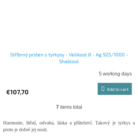
Stříbrný prsten s tyrkysy - Velikost 8 - Ag 925/1000 -
Shablool
5 working days
Add to cart
€107,70
7
items total
L
i
s
Harmonie, štěstí, odvaha, láska a přátelství. Takový je tyrkys a
t
proto je dobré jej nosit.
i