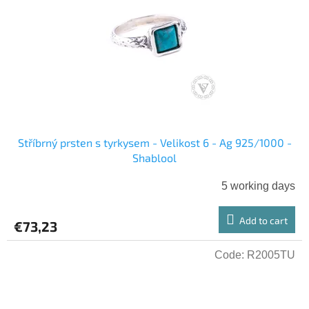
o
g
f
p
r
o
d
u
c
t
s
Stříbrný prsten s tyrkysem - Velikost 6 - Ag 925/1000 -
Shablool
5 working days
Add to cart
€73,23
Code:
R2005TU