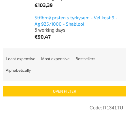
€103,39
Stříbrný prsten s tyrkysem - Velikost 9 -
Ag 925/1000 - Shablool
5 working days
€90,47
P
r
Least expensive
Most expensive
Bestsellers
o
d
Alphabetically
u
c
t
OPEN FILTER
s
o
L
r
Code:
R1341TU
i
t
s
i
t
n