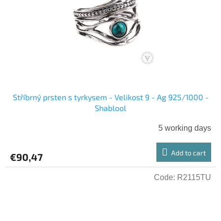
Stříbrný prsten s tyrkysem - Velikost 9 - Ag 925/1000 -
Shablool
5 working days
Add to cart
€90,47
Code:
R2115TU