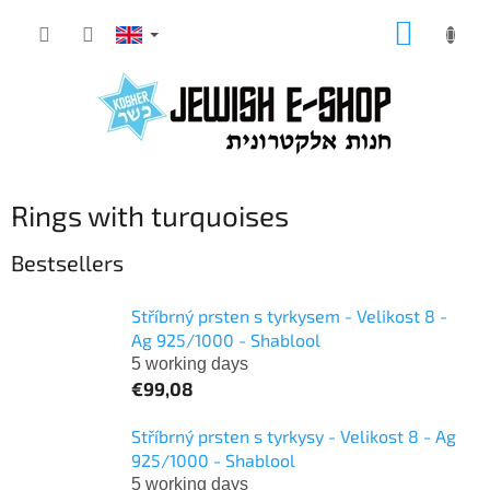
Skip
SHOPP
to
CART
content
Rings with turquoises
Bestsellers
Stříbrný prsten s tyrkysem - Velikost 8 -
Ag 925/1000 - Shablool
5 working days
€99,08
Stříbrný prsten s tyrkysy - Velikost 8 - Ag
925/1000 - Shablool
5 working days