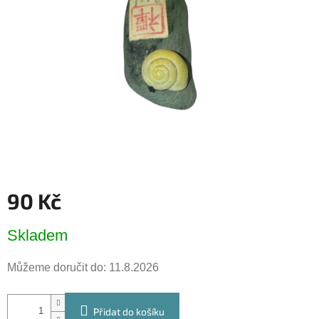
hvězdiček.
90 Kč
Měrná
Skladem
cena:
Můžeme doručit do:
11.8.2026
Přidat do košíku