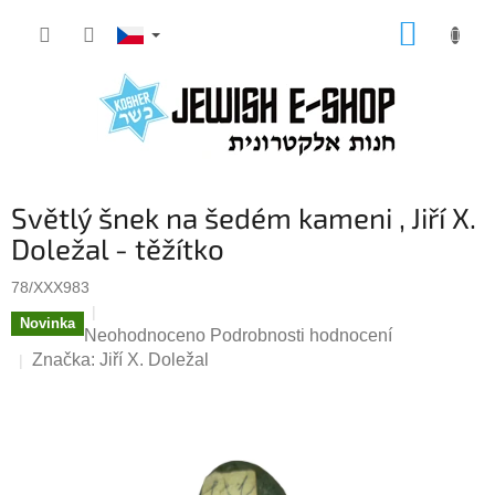
Přejít
NÁKUP
na
KOŠÍK
obsah
Světlý šnek na šedém kameni , Jiří X.
Doležal - těžítko
78/XXX983
Novinka
Průměrné
Neohodnoceno
Podrobnosti hodnocení
hodnocení
Značka:
Jiří X. Doležal
produktu
je
0,0
z
5