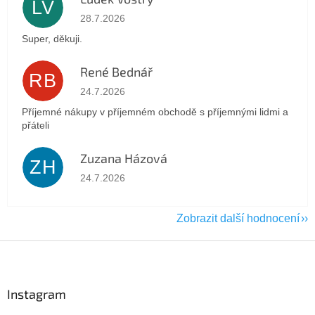
LV
Hodnocení obchodu je 5 z 5 hvězdiček.
28.7.2026
Super, děkuji.
René Bednář
RB
Hodnocení obchodu je 5 z 5 hvězdiček.
24.7.2026
Příjemné nákupy v příjemném obchodě s příjemnými lidmi a
přáteli
Zuzana Házová
ZH
Hodnocení obchodu je 5 z 5 hvězdiček.
24.7.2026
Zobrazit další hodnocení
Z
á
p
a
Instagram
t