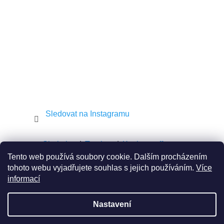
í
Sledovat na Instagramu
Shekel.cz
Torah.cz
Kosher-coffee.cz
Tento web používá soubory cookie. Dalším procházením
tohoto webu vyjadřujete souhlas s jejich používáním.
Více
informací
Vytvořil Shoptet
Nastavení