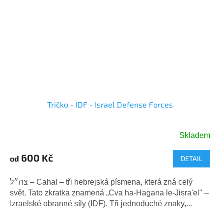
Tričko - IDF - Israel Defense Forces
Skladem
Průměrné
hodnocení
600 Kč
od
DETAIL
produktu
je
5,0
צה״ל – Cahal – tři hebrejská písmena, která zná celý
z
svět. Tato zkratka znamená „Cva ha-Hagana le-Jisra'el" –
5
Izraelské obranné síly (IDF). Tři jednoduché znaky,...
hvězdiček.