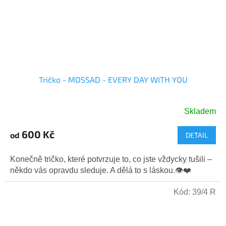
Tričko - MOSSAD - EVERY DAY WITH YOU
Skladem
Průměrné
hodnocení
600 Kč
od
DETAIL
produktu
je
5,0
Konečně tričko, které potvrzuje to, co jste vždycky tušili –
z
někdo vás opravdu sleduje. A dělá to s láskou.👁️❤️
5
hvězdiček.
Kód:
39/4 R