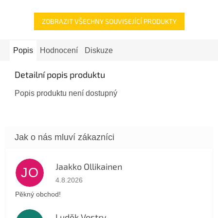
ZOBRAZIT VŠECHNY SOUVISEJÍCÍ PRODUKTY
Popis
Hodnocení
Diskuze
Detailní popis produktu
Popis produktu není dostupný
Jaakko Ollikainen
JO
Hodnocení obchodu je 5 z 5 hvězdiček.
4.8.2026
Pěkný obchod!
Luděk Vostry