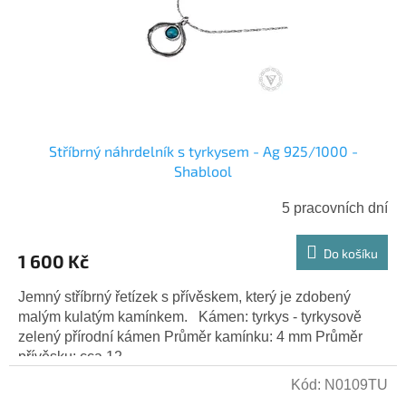
r
ů
o
d
u
k
t
ů
Stříbrný náhrdelník s tyrkysem - Ag 925/1000 -
Shablool
5 pracovních dní
Do košíku
1 600 Kč
Jemný stříbrný řetízek s přívěskem, který je zdobený
malým kulatým kamínkem. Kámen: tyrkys - tyrkysově
zelený přírodní kámen Průměr kamínku: 4 mm Průměr
přívěsku: cca 12...
Kód:
N0109TU