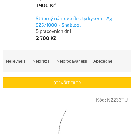
1 900 Kč
Stříbrný náhrdelník s tyrkysem - Ag
925/1000 - Shablool
5 pracovních dní
2 700 Kč
Ř
a
Nejlevnější
Nejdražší
Nejprodávanější
Abecedně
z
e
n
OTEVŘÍT FILTR
í
p
V
r
Kód:
N2233TU
ý
o
p
d
i
u
s
k
p
t