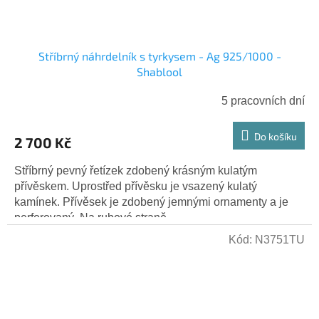
Stříbrný náhrdelník s tyrkysem - Ag 925/1000 -
Shablool
5 pracovních dní
Do košíku
2 700 Kč
Stříbrný pevný řetízek zdobený krásným kulatým
přívěskem. Uprostřed přívěsku je vsazený kulatý
kamínek. Přívěsek je zdobený jemnými ornamenty a je
perforovaný. Na rubové straně...
Kód:
N3751TU