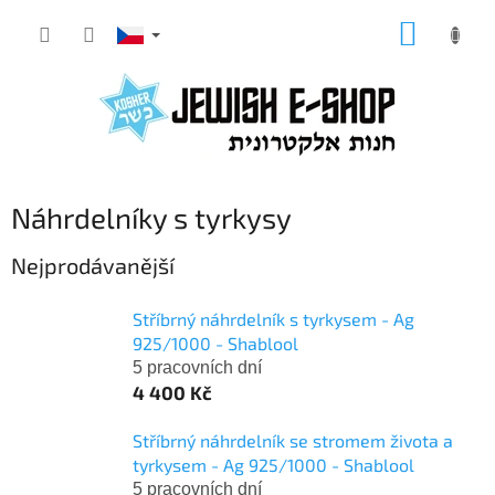
Přejít
NÁKUP
na
KOŠÍK
obsah
Náhrdelníky s tyrkysy
Nejprodávanější
Stříbrný náhrdelník s tyrkysem - Ag
925/1000 - Shablool
5 pracovních dní
4 400 Kč
Stříbrný náhrdelník se stromem života a
tyrkysem - Ag 925/1000 - Shablool
5 pracovních dní