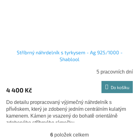
Stříbrný náhrdelník s tyrkysem - Ag 925/1000 -
Shablool
5 pracovních dní
Do košíku
4 400 Kč
Do detailu propracovaný výjimečný náhrdelník s
přívěskem, který je zdobený jedním centrálním kulatým
kamenem. Kámen je vsazený do bohatě orientálně
zdobeného stříbrného rámečku....
6
položek celkem
O