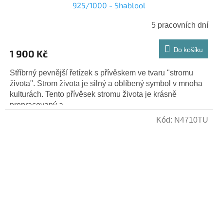
925/1000 - Shablool
5 pracovních dní
Do košíku
1 900 Kč
Stříbrný pevnější řetízek s přívěskem ve tvaru "stromu
života". Strom života je silný a oblíbený symbol v mnoha
kulturách. Tento přívěsek stromu života je krásně
propracovaný a...
Kód:
N4710TU