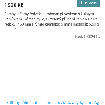
Do košíku
1 900 Kč
Jemný stříbrný řetízek s drobným přívěskem s kulatým
kamínkem. Kámen: tyrkys - zelený přírodní kámen Délka
řetízku: 460 mm Průměr kamínku: 5 mm Hmotnost: 5,50 g
Ryzost...
Kód:
N3826TU
Stříbrný náhrdelník se stromem života a tyrkysem - Ag