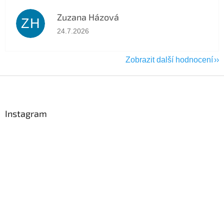
Zuzana Házová
ZH
Hodnocení obchodu je 5 z 5 hvězdiček.
24.7.2026
Zobrazit další hodnocení
Z
á
p
a
Instagram
t
í