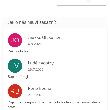
Jaakko Ollikainen
JO
Hodnocení obchodu je 5 z 5 hvězdiček.
4.8.2026
Pěkný obchod!
Luděk Vostry
LV
Hodnocení obchodu je 5 z 5 hvězdiček.
28.7.2026
Super, děkuji.
René Bednář
RB
Hodnocení obchodu je 5 z 5 hvězdiček.
24.7.2026
Příjemné nákupy v příjemném obchodě s příjemnými lidmi a
přáteli