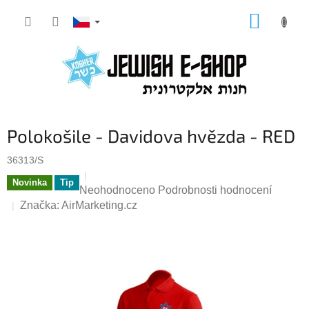
Přejít
NÁKUP
na
KOŠÍK
obsah
Polokošile - Davidova hvězda - RED
36313/S
Novinka
Tip
Průměrné
Neohodnoceno
Podrobnosti hodnocení
hodnocení
Značka:
AirMarketing.cz
produktu
je
0,0
z
5
hvězdiček.