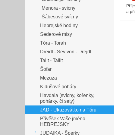
Příj
Menora - svícny
a přá
Šábesové svícny
Hebrejské hodiny
Sederové mísy
Tóra - Torah
Dreidl - Sevivon - Drejdl
Talit - Tallit
Šofar
Mezuza
Kidušové poháry
Havdala (svícny, kořenky,
pohárky, či sety)
JAD - Ukazovátko na Tóru
Přívěšek Vaše jméno -
HEBREJSKY
JUDAIKA - Šperky