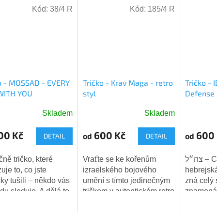
Kód:
38/4 R
Kód:
185/4 R
o - MOSSAD - EVERY
Tričko - Krav Maga - retro
Tričko - I
WITH YOU
styl
Defense 
Skladem
Skladem
ěrné
Průměrn
ocení
hodnoce
00 Kč
600 Kč
600 
od
od
DETAIL
DETAIL
ktu
produktu
je
5,0
ně tričko, které
Vraťte se ke kořenům
צה״ל – Cahal – tři
z
uje to, co jste
izraelského bojového
hebrejsk
5
ky tušili – někdo vás
umění s tímto jedinečným
zná celý 
iček.
hvězdiče
du sleduje. A dělá to
tričkem v autentickém retro
znamená
kou.👁️❤️
stylu! Šedé tričko s
le-Jisra'e
patinovaným vintage
obranné s