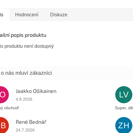
potiskem vzdává hold
jednoduch
tradici a...
is
Hodnocení
Diskuze
ailní popis produktu
is produktu není dostupný
Jaakko Ollikainen
JO
LV
Hodnocení obchodu je 5 z 5 hvězdiček.
4.8.2026
ý obchod!
Super, dě
René Bednář
RB
ZH
Hodnocení obchodu je 5 z 5 hvězdiček.
24.7.2026