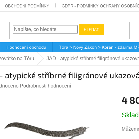
OBCHODNÍ PODMÍNKY
GDPR - PODMÍNKY OCHRANY OSOBNÍ
HLEDAT
Hodnocení obchodu
Tóra > Nový Zákon > Korán - zdarma M
zovátko na Tóru
JAD - atypické stříbrné filigránové ukazov
- atypické stříbrné filigránové ukazov
rné
dnoceno
Podrobnosti hodnocení
ení
4 8
tu
Měrná
Skla
cena:
Můžeme 
ček.