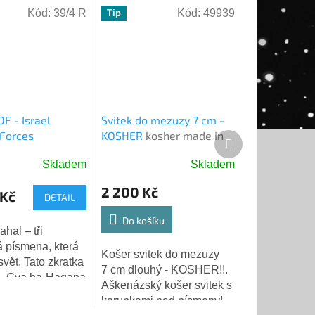
Kód:
39/4 R
Kód:
49939
Tip
DF - Israel
Svitek do mezuzy 7 cm -
Forces
KOSHER
kosher made in
Další
Israel
produkt
Skladem
Skladem
é
ní
2 200 Kč
Kč
DETAIL
Do košíku
á písmena, která
Košer svitek do mezuzy
svět. Tato zkratka
7 cm dlouhý - KOSHER!!.
k.
 „Cva ha-Hagana
Aškenázský košer svitek s
l" – Izraelské
korunkami nad písmeny!
íly (IDF). Tři