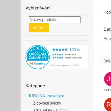
Vyhledávání
Pop
HLEDAT
Det
Pop
Přeskočit
Kategorie
kategorie
Pěkn
JUDAIKA - suvenýry
Židovské svícny
Chanukija - svícny