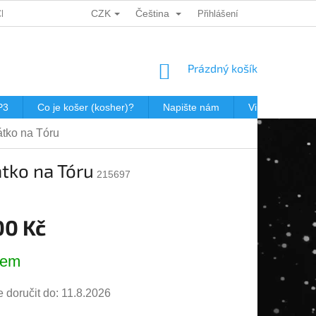
CZK
Čeština
CH ÚDAJŮ
DÁRKOVÉ KUPONY
POŠTOVNÉ V JEWISHOP
Přihlášení
NÁKUPNÍ
Prázdný košík
KOŠÍK
P3
Co je košer (kosher)?
Napište nám
Virtualní prohl
átko na Tóru
átko na Tóru
215697
00 Kč
dem
doručit do:
11.8.2026