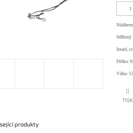
Nádherně
Stříbrný 
Izrael, c
Délka: 9.
Váha: 53
TISK
sející produkty