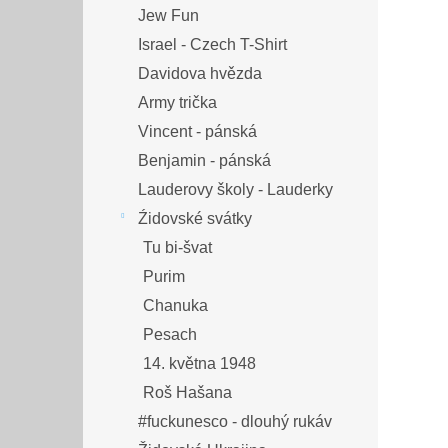
Jew Fun
Israel - Czech T-Shirt
Davidova hvězda
Army trička
Vincent - pánská
Benjamin - pánská
Lauderovy školy - Lauderky
Źidovské svátky
Tu bi-švat
Purim
Chanuka
Pesach
14. května 1948
Roš Hašana
#fuckunesco - dlouhý rukáv